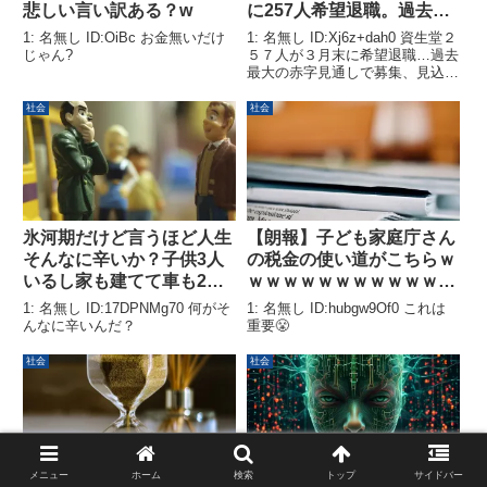
悲しい言い訳ある？w
に257人希望退職。過去最
高の赤字
1: 名無し ID:OiBc お金無いだけ
1: 名無し ID:Xj6z+dah0 資生堂２
じゃん?
５７人が３月末に希望退職…過去
最大の赤字見通しで募集、見込み
上回る読売新聞オンライン
社会
社会
氷河期だけど言うほど人生
【朗報】子ども家庭庁さん
そんなに辛いか？子供3人
の税金の使い道がこちらｗ
いるし家も建てて車も2台
ｗｗｗｗｗｗｗｗｗｗｗｗ
所有でGWも家族旅行に行
ｗｗｗｗｗｗｗｗｗｗｗｗ
1: 名無し ID:17DPNMg70 何がそ
1: 名無し ID:hubgw9Of0 これは
ってきて楽しかったが？
ｗｗｗｗｗ
んなに辛いんだ？
重要😤
社会
社会
メニュー
ホーム
検索
トップ
サイドバー