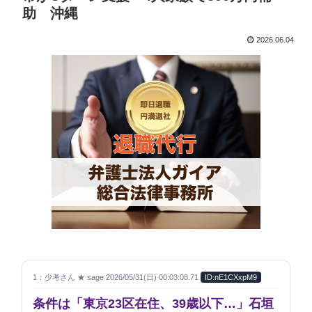
助 沖縄
2026.06.04
1：少考さん ★ sage 2026/05/31(日) 00:03:08.71
ID:nE1CXxpM9
条件は「東京23区在住、39歳以下…」石垣