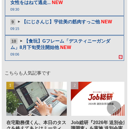
女性をはねて逃走...
NEW
09:30
【にじさんじ】宇佐美の筋肉すっご他
NEW
9
09:15
【食玩】Gフレーム「デスティニーガンダ
10
ム」8月下旬受注開始他
NEW
09:06
こちらも人気記事です
在宅勤務僕くん、本日のタス
Job総研『2026年 送別会意
クを終えてあとはミーティン
識調査』を実施 送別会実施