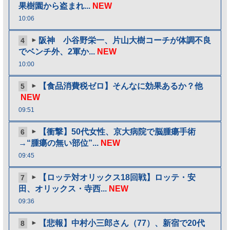
果樹園から盗まれ...
NEW
10:06
阪神 小谷野栄一、片山大樹コーチが体調不良
4
でベンチ外、2軍か...
NEW
10:00
【食品消費税ゼロ】そんなに効果あるか？他
5
NEW
09:51
【衝撃】50代女性、京大病院で脳腫瘍手術
6
→“腫瘍の無い部位”...
NEW
09:45
【ロッテ対オリックス18回戦】ロッテ・安
7
田、オリックス・寺西...
NEW
09:36
【悲報】中村小三郎さん（77）、新宿で20代
8