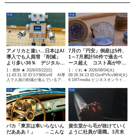
社会
社会
アメリカと違い…日本はAI
7月の「円安」倒産は5件、
導入でも人員増 「削減」
1～7月累計50件で過去ペ
より多い36％ デジタル知
ース超え コスト高が中小
識や技術持つ人材が必要に
企業を圧迫
1：煮卵 ★ 2026/03/22(日)
1：ぐれ ★ 2026/08/04(火)
11:43:31.32 ID:SY9i0Gvt9 AI導
09:26:34.13 ID:OxnPVfcv98/4(火)
入で人員の削減が進んでいるアメ
6:10ITmedia ビジネスオンライ
リカ企業とは異なる傾向です。
ン 東京商工リサーチが発表した
大手監査法人「あずさ監査法人」
2026年7月の「円安」関連倒産動
社会
社会
が日本の上場企業246社を対象に
向によると、7月の倒産件数は5
行った調査によりま...
件...
バカ「東京は車いらないん
資生堂から毛が抜けていく
だあああ！」 ←こんな
ように社員が退職。3月末