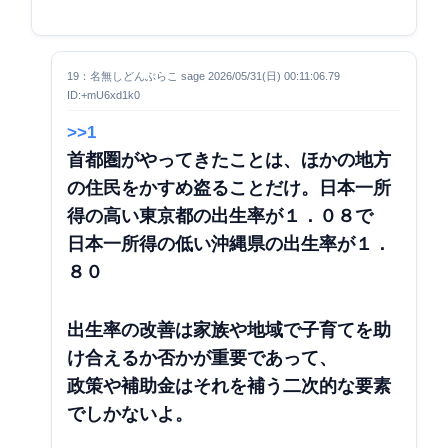
19：名無しどんぶらこ sage 2026/05/31(日) 00:11:06.79
ID:+mU6xd1k0
>>1
首都圏がやってきたことは、ほかの地方
の住民をかすめ盗ることだけ。
日本一所
得の高い東京都の出生率が１．０８で
日本一所得の低い沖縄県の出生率が１．
８０
出生率の改善は家族や地域で子育てを助
け合えるか否かが重要であって、
政策や補助金はそれを補う二次的な要素
でしかないよ。