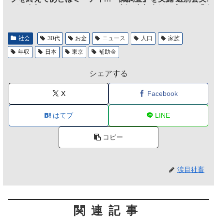
グに参加するだけとなる
割、参加意欲が高いも「自
のは不要」の声も
社会
30代
お金
ニュース
人口
家族
年収
日本
東京
補助金
シェアする
X
Facebook
はてブ
LINE
コピー
涙目社畜
関連記事