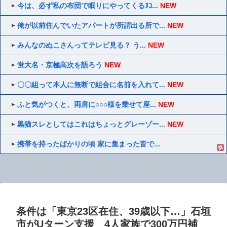
今は、必ず私の布団で眠りにやってくるﾇｺ...
NEW
俺が以前住んでいたアパートが所謂出る所で...
NEW
みんなのぬこさんってテレビ見る？ う...
NEW
蛍大名・京極高次を語ろう
NEW
〇〇組って本人に無断で組合に名前を入れて...
NEW
ふと気がつくと、両肩に○○○様を乗せて座...
NEW
黒猫スレとしてはこれはちょっとグレーゾー...
NEW
携帯を持ったばかりの頃 家に集まった皆で...
条件は「東京23区在住、39歳以下…」石垣
市がUターン支援 4人家族で300万円補