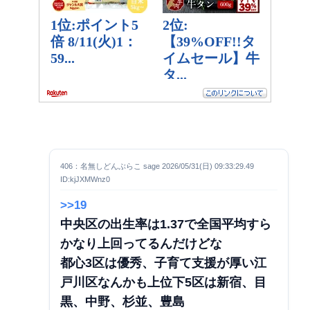
406：名無しどんぶらこ sage 2026/05/31(日) 09:33:29.49
ID:kjJXMWnz0
>>19
中央区の出生率は1.37で全国平均すら
かなり上回ってるんだけどな
都心3区は優秀、子育て支援が厚い江
戸川区なんかも上位
下5区は新宿、目
黒、中野、杉並、豊島