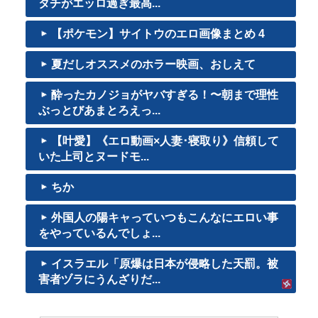
タチがエッロ過ぎ最高...
【ポケモン】サイトウのエロ画像まとめ 4
夏だしオススメのホラー映画、おしえて
酔ったカノジョがヤバすぎる！〜朝まで理性
ぶっとびあまとろえっ...
【叶愛】《エロ動画×人妻･寝取り》信頼して
いた上司とヌードモ...
ちか
外国人の陽キャっていつもこんなにエロい事
をやっているんでしょ...
イスラエル「原爆は日本が侵略した天罰。被
害者ヅラにうんざりだ...