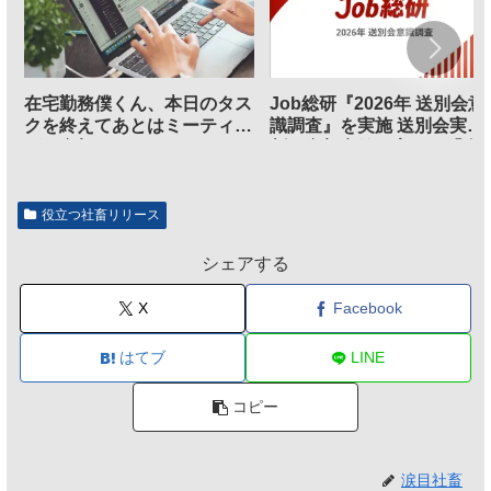
在宅勤務僕くん、本日のタス
Job総研『2026年 送別会意
クを終えてあとはミーティン
識調査』を実施 送別会実施
グに参加するだけとなる
割、参加意欲が高いも「自
のは不要」の声も
役立つ社畜リリース
シェアする
X
Facebook
はてブ
LINE
コピー
涙目社畜