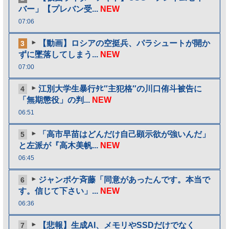
バー」【プレバン受...
NEW
07:06
【動画】ロシアの空挺兵、パラシュートが開か
3
ずに墜落してしまう...
NEW
07:00
江別大学生暴行ﾀﾋ″主犯格″の川口侑斗被告に
4
「無期懲役」の判...
NEW
06:51
「高市早苗はどんだけ自己顕示欲が強いんだ」
5
と左派が『高木美帆...
NEW
06:45
ジャンポケ斉藤「同意があったんです。本当で
6
す。信じて下さい」...
NEW
06:36
【悲報】生成AI、メモリやSSDだけでなく
7