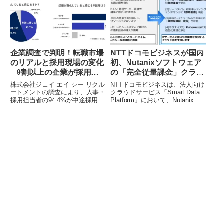
ト組織の構築・運営支援を開始し
理」を追加しました。これによ
ました。人生の大切な選択を諦め
り、企業は課題抽出からアクショ
ることなく、自分らしく働ける社
ンプラン推進までをスムーズに行
会の実現を目指します。
い、組織改善活動の「自走」を促
進できるようになります。
企業調査で判明！転職市場
NTTドコモビジネスが国内
のリアルと採用現場の変化
初、Nutanixソフトウェア
– 9割以上の企業が採用難
の「完全従量課金」クラウ
を実感
ドサービス「ハイパーバイ
株式会社ジェイ エイ シー リクル
NTTドコモビジネスは、法人向け
ザー Nutanix」を提供開始
ートメントの調査により、人事・
クラウドサービス「Smart Data
採用担当者の94.4%が中途採用の
Platform」において、Nutanixソ
難化を実感していることが明らか
フトウェアを活用した新サービス
になりました。若手層・ミドル層
「ハイパーバイザー Nutanix」を
の採用難、候補者のワークライフ
2026年7月22日より提供開始しま
バランス重視、内定辞退の増加な
す。本サービスは、国内初となる
ど、2026年の転職市場で起きて
初期費用・最低利用期間なし、分
いる具体的な変化と、企業が取り
単位課金の完全従量課金を実現
組む対策について解説します。
し、企業のITインフラにおけるコ
スト最適化とDX加速に貢献しま
す。