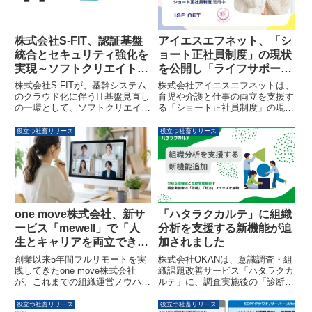
で、キャリア形成を支援すること
企業の持続的な人材確保をサポー
が目的です。
トします。
株式会社S-FIT、認証基盤
アイエスエフネット、「シ
統合とセキュリティ強化を
ョート正社員制度」の現状
実現～ソフトクリエイトの
を公開し「ライフサポー
「SCCloud 365
ト」を推進
株式会社S-FITが、基幹システム
株式会社アイエスエフネットは、
Enterprise」活用事例を公
のクラウド化に伴うIT基盤見直し
育児や介護と仕事の両立を支援す
の一環として、ソフトクリエイト
る「ショート正社員制度」の現状
開～
のマネージドサービス「SCCloud
を公開しました。2025年には育
365 Enterprise」を導入し、認証
休取得者の復職率が男女ともに
役立つ社畜リリース
役立つ社畜リリース
基盤の統合とセキュリティ強化、
100%を達成し、多くのエンジニ
ゼロトラスト基盤の構築を推進し
アが制度を活用しています。同社
た事例が公開されました。
は今後、「ライフサポート」をキ
ーワードに、さらなる働きやすい
環境づくりを目指します。
one move株式会社、新サ
「ハタラクカルテ」に組織
ービス「mewell」で「人
分析を支援する新機能が追
生とキャリアを両立できる
加されました
組織づくり」の支援を開始
創業以来5年間フルリモートを実
株式会社OKANは、意識調査・組
践してきたone move株式会社
織課題改善サービス「ハタラクカ
が、これまでの組織運営ノウハウ
ルテ」に、調査実施後の「診断」
を活かし、新サービス
「処方」フェーズを補助する新機
「mewell」を通じてフルリモー
能として「分析支援」と「進捗管
役立つ社畜リリース
役立つ社畜リリース