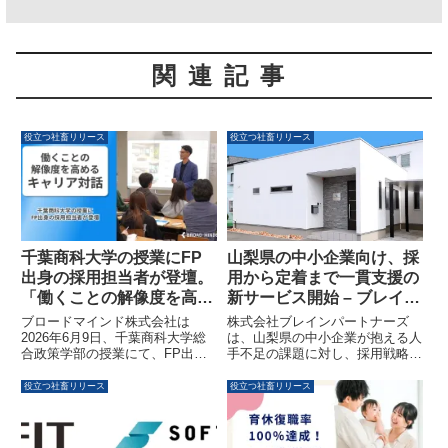
関連記事
役立つ社畜リリース
役立つ社畜リリース
千葉商科大学の授業にFP
山梨県の中小企業向け、採
出身の採用担当者が登壇。
用から定着まで一貫支援の
「働くことの解像度を高め
新サービス開始 – ブレイン
る」キャリア対話を実施
パートナーズ
ブロードマインド株式会社は
株式会社ブレインパートナーズ
2026年6月9日、千葉商科大学総
は、山梨県の中小企業が抱える人
合政策学部の授業にて、FP出身
手不足の課題に対し、採用戦略の
の採用担当者が登壇し、大学2年
設計から現場での実行、組織への
生を対象とした企業説明および座
定着支援までを一体で提供する伴
役立つ社畜リリース
役立つ社畜リリース
談会を実施しました。就職活動を
走型人事支援サービスを開始しま
本格的に意識し始める学生に対
した。社会保険労務士法人との連
し、仕事のリアルを伝えること
携により、採用と労務の両面から