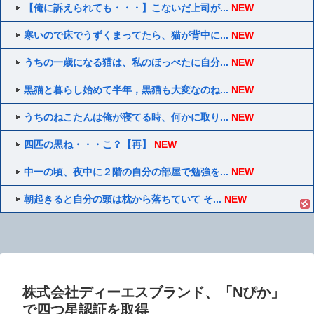
【俺に訴えられても・・・】こないだ上司が...
NEW
寒いので床でうずくまってたら、猫が背中に...
NEW
うちの一歳になる猫は、私のほっぺたに自分...
NEW
黒猫と暮らし始めて半年，黒猫も大変なのね...
NEW
うちのねこたんは俺が寝てる時、何かに取り...
NEW
四匹の黒ね・・・こ？【再】
NEW
中一の頃、夜中に２階の自分の部屋で勉強を...
NEW
朝起きると自分の頭は枕から落ちていて そ...
NEW
株式会社ディーエスブランド、「Nぴか」
で四つ星認証を取得