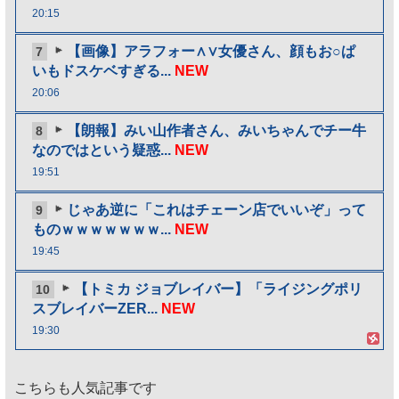
20:15
【画像】アラフォー∧∨女優さん、顔もお○ぱ
7
いもドスケベすぎる...
NEW
20:06
【朗報】みい山作者さん、みいちゃんでチー牛
8
なのではという疑惑...
NEW
19:51
じゃあ逆に「これはチェーン店でいいぞ」って
9
ものｗｗｗｗｗｗｗ...
NEW
19:45
【トミカ ジョブレイバー】「ライジングポリ
10
スブレイバーZER...
NEW
19:30
こちらも人気記事です