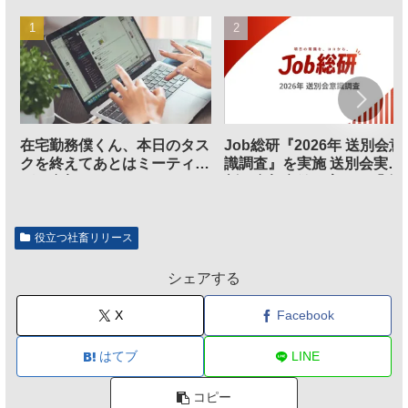
在宅勤務僕くん、本日のタス
Job総研『2026年 送別会意
クを終えてあとはミーティン
識調査』を実施 送別会実施
グに参加するだけとなる
割、参加意欲が高いも「自
のは不要」の声も
役立つ社畜リリース
シェアする
X
Facebook
はてブ
LINE
コピー