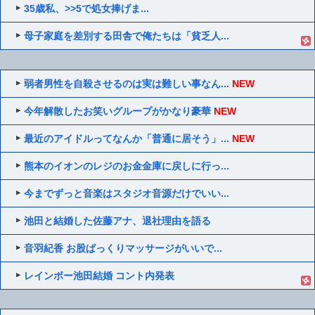
35歳私、>>5で処女捧げま...
母子家庭を差別する田舎で俺たちは「貧乏人...
弱者男性を自殺させるのは実は難しい事なん...
NEW
今年解散したお笑いグループがかなり豪華
NEW
最近のアイドルってなんか「普通に居そう」...
NEW
熊本のイオンのレジのお金金庫に戻しに行っ...
今までずっと音楽はスタジオ音源だけでいい...
池田と結婚した佐藤アナ、退社理由を語る
音羽紀香 お股ぱっくりマッサージがいいで...
レインボー池田結婚 コント内発表