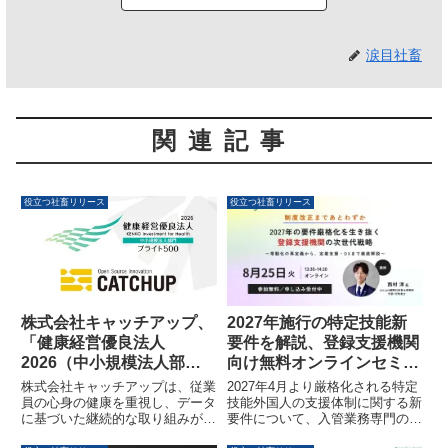
涙目社畜
関連記事
役立つ社畜リリース
役立つ社畜リリース
株式会社キャッチアップ、
2027年施行の特定技能新
「健康経営優良法人
要件を解説、登録支援機関
2026（中小規模法人部
向け無料オンラインセミナ
門）ブライト500」に認定
ー8月25日開催
株式会社キャッチアップは、従業
2027年4月より厳格化される特定
員の心身の健康を重視し、データ
技能外国人の支援体制に関する新
に基づいた継続的な取り組みが評
要件について、入管業務専門の行
価され、「健康経営優良法人
政書士・西村淳氏が解説する無料