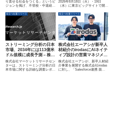
説明会を開催します
ム「HRstation」を紹介し
り直せる社会をつくる」というビ
2026年8月18日（火）・19日
ジョンを掲げ、不登校・中退経験
（水）に東京ビッグサイトで開催
ます
者の学び直し支援、うつや発達障
される「第5回バックオフィス
害を抱える方のキャリアアップ支
DXPO 東京❜26夏」に出展しま
役立つ社畜リリース
役立つ社畜リリース
援、生活困窮家庭の若者への学
す。ブースでは採用・人事・給
習・就労支援などを展開していま
与・労務業務を支援する人事特化
す。この度、人の人生に関わる仕
型アウトソーシングサービスと、
事を「やりがい」だけで終わらせ
人材派遣管理システム
ず、支援・成長・成果を追求した
「HRstation」を紹介します。ま
い方々を対象とした中途採用説明
た、会期中には「HRstation」に
会を開催します。
よる派遣管理業務の効率化に関す
ストリーミング分析の日本
株式会社エーアシが新卒人
るショートセッションにも登壇す
市場、2034年には113億米
材紹介のirodasにAIネイテ
る予定です。
ドル規模に成長予測 – 株式
ィブ設計の営業マネジメン
会社マーケットリサーチセ
ト基盤を開発・納品しまし
株式会社マーケットリサーチセン
株式会社エーアシが、新卒人材紹
ンターが調査レポートを発
た
ターは、ストリーミング分析の日
介事業を展開する株式会社irodas
本市場に関する詳細な調査レポー
に対し、「Salesforce連携 面談
表
トを発表しました。このレポート
AI要約ツール」と「面談状況管理
によると、日本のストリーミング
システム」を開発・納品しまし
分析市場は2025年の1,362.6百万
た。これにより、急拡大する人材
米ドルから、2034年には11,383.5
紹介組織の営業マネジメント基盤
百万米ドルへと大幅な成長を遂げ
がAIネイティブ設計で構築され、
ると予測されています。データ駆
面談記録の自動化やCA組織の稼
動型インサイトへの即時アクセス
働可視化が実現しています。
の重要性や高度なセキュリティ機
能の進展が市場拡大の主要因で
す。