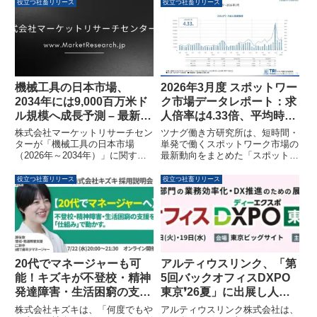
2026（中小規模法人部門）ブラ
オンラインセミナーが開催されま
役立つ社畜リリース
役立つ社畜リリース
イト500」に認定されました。自
す。常勤配置や支援人数上限な
社プロダクト「onemind」を活用
ど、登録支援機関が今から準備す
し、健康経営と組織開発を推進し
べき内容が整理されます。
ています。
機械工具の日本市場、
2026年3月度 スポットワー
2034年には9,000百万米ド
ク市場データレポート：求
ル規模へ成長予測 – 最新調
人倍率は4.33倍、平均時給
査レポートを発表
は1,247円
株式会社マーケットリサーチセン
ツナグ働き方研究所は、短時間・
ターが「機械工具の日本市場
単発で働くスポットワーク市場の
（2026年～2034年）」に関する
最新動向をまとめた「スポットワ
調査レポートを発表しました。本
ークマーケットデータレポート
レポートでは、日本市場が2034
（2026年3月度版）」を発表しま
役立つ社畜リリース
役立つ社畜リリース
年までに9,001.3百万米ドルに達
した。本レポートによると、スポ
し、3.75%の年平均成長率で推移
ットワークの求人倍率は4.33倍と
すると予測しています。スマート
大幅に上昇し、平均時給は1,247
マニュファクチャリングや自動
円となりました。
化、高精度産業からの需要増が市
場を牽引する主要トレンドとして
挙げられています。
20代でマネージャーも可
アルティウスリンク、「第
能！キズキが不登校・精神
5回バックオフィスDXPO
発達障害・生活困窮の支援
東京❜26夏」に出展し人事
を「仕組み」で動かす採用
DXと人材派遣管理システ
株式会社キズキは、「何度でもや
アルティウスリンク株式会社は、