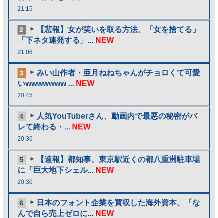
21:15
【悲報】女が笑いを取る方法、「女を捨てる」
2
「下ネタ連発する」...
NEW
21:06
みい山作者・亜月ねねちゃんがチョロくて可愛
3
いwwwwwww ...
NEW
20:45
人気YouTuberさん、動画内で最悪の秘密がバ
4
レて終わる・...
NEW
20:36
【速報】都知事、東京駅近くの都八重洲駐車場
5
に「巨大地下シェル...
NEW
20:30
日本のフォント企業を買収した海外資本、「な
6
んで自ら売上ゼロに...
NEW