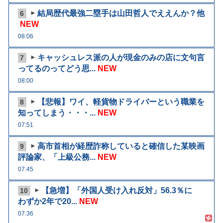
結局歴代最強二塁手は山田哲人でええんか？他
6
NEW
08:06
キャッシュレス派の人が現金のみの店に文句言
7
ってるのってどう思...
NEW
08:00
【悲報】ワイ、軽貨物ドライバーという職業を
8
知ってしまう・・・...
NEW
07:51
高市首相が経歴詐称していると確信した某映画
9
評論家、「上級公務...
NEW
07:45
【急増】「外国人受け入れ反対」56.3％に
10
わずか2年で20...
NEW
07:36