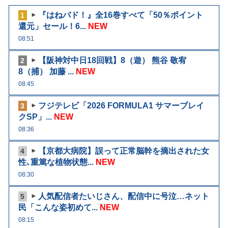
『はねバド！』全16巻すべて「50％ポイント
1
還元」セール！6...
NEW
08:51
【阪神対中日18回戦】8（遊） 熊谷 敬宥
2
8（捕） 加藤 ...
NEW
08:45
フジテレビ「2026 FORMULA1 サマーブレイ
3
クSP」...
NEW
08:36
【京都大病院】誤って正常脳幹を摘出された女
4
性､重篤な植物状態...
NEW
08:30
人気配信者たいじさん、配信中に号泣…ネット
5
民「こんな姿初めて...
NEW
08:15