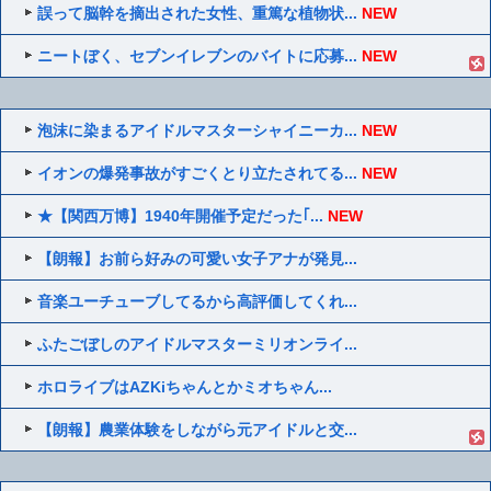
誤って脳幹を摘出された女性、重篤な植物状...
NEW
ニートぼく、セブンイレブンのバイトに応募...
NEW
泡沫に染まるアイドルマスターシャイニーカ...
NEW
イオンの爆発事故がすごくとり立たされてる...
NEW
★【関西万博】1940年開催予定だった｢...
NEW
【朗報】お前ら好みの可愛い女子アナが発見...
音楽ユーチューブしてるから高評価してくれ...
ふたごぼしのアイドルマスターミリオンライ...
ホロライブはAZKiちゃんとかミオちゃん...
【朗報】農業体験をしながら元アイドルと交...