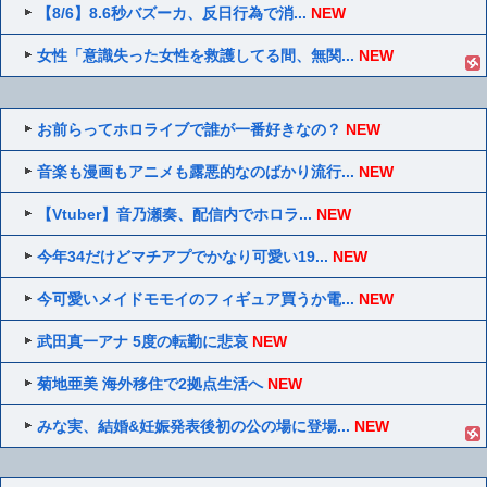
【8/6】8.6秒バズーカ、反日行為で消...
NEW
女性「意識失った女性を救護してる間、無関...
NEW
お前らってホロライブで誰が一番好きなの？
NEW
音楽も漫画もアニメも露悪的なのばかり流行...
NEW
【Vtuber】音乃瀬奏、配信内でホロラ...
NEW
今年34だけどマチアプでかなり可愛い19...
NEW
今可愛いメイドモモイのフィギュア買うか電...
NEW
武田真一アナ 5度の転勤に悲哀
NEW
菊地亜美 海外移住で2拠点生活へ
NEW
みな実、結婚&妊娠発表後初の公の場に登場...
NEW