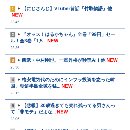
【にじさんじ】VTuber昔話『竹取物語』他
1
NEW
23:45
『オッス！はるかちゃん』全巻「99円」セー
2
ル！全3巻「1,5...
NEW
23:36
西武・中村剛也、一軍昇格が秒読み！他
NEW
3
23:30
格安電気代のためにインフラ投資を怠った韓
4
国、朝鮮半島全域を猛...
NEW
23:15
【悲報】30歳過ぎても売れ残ってる男さんっ
5
て「非モテ」だよな...
NEW
23:06