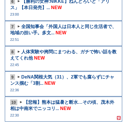
【勝利の女神:NIKKE】ねんどろいど「アリ
6
ス」【本日発売】...
NEW
23:00
全国知事会「外国人は日本人と同じ生活者で、
7
地域の担い手。多文...
NEW
22:51
人体実験や拷問にまつわる、ガチで怖い話を教
8
えてくれ他
NEW
22:45
DeNA関根大気（31）、2軍でも腐らずにチャ
9
ンス掴む「3割...
NEW
22:36
【悲報】熊本は猛暑と断水…その頃、茂木外
10
相は中南米でニッコリ...
NEW
22:30