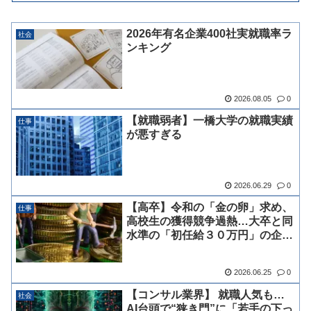
2026年有名企業400社実就職率ラ
社会
ンキング
2026.08.05
0
【就職弱者】一橋大学の就職実績
仕事
が悪すぎる
2026.06.29
0
【高卒】令和の「金の卵」求め、
仕事
高校生の獲得競争過熱…大卒と同
水準の「初任給３０万円」の企業
も
2026.06.25
0
【コンサル業界】 就職人気も…
社会
AI台頭で“狭き門”に「若手の下っ