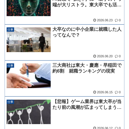
端が大リストラ。東大卒でも活躍
の場がない」
2026.06.23
0
大卒なのに中小企業に就職した人
仕事
ってなんで？
2026.06.20
0
三大商社は東大・慶應・早稲田で
仕事
約6割 就職ランキングの現実
2026.06.15
0
【悲報】ゲーム業界は東大卒が当
仕事
たり前の風潮が広まってしまう…
2026.06.12
0