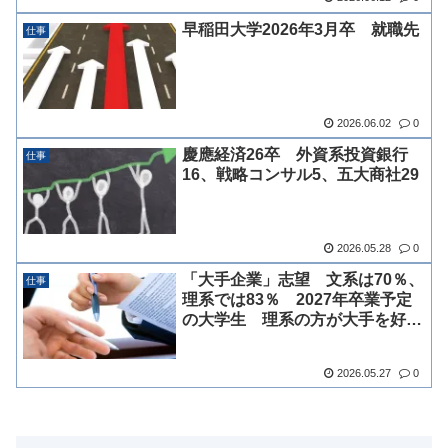
早稲田大学2026年3月卒 就職先
仕事
2026.06.02
0
慶應経済26卒 外資系投資銀行
仕事
16、戦略コンサル5、五大商社29
2026.05.28
0
「大手企業」志望 文系は70％、
仕事
理系では83％ 2027年卒業予定
の大学生 理系の方が大手を好む
傾向
2026.05.27
0