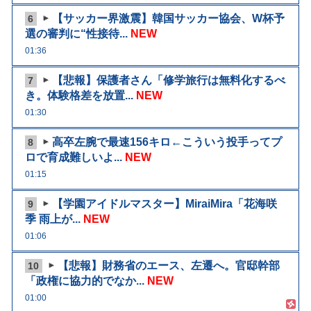
【サッカー界激震】韓国サッカー協会、W杯予
6
選の審判に“性接待...
NEW
01:36
【悲報】保護者さん「修学旅行は無料化するべ
7
き。体験格差を放置...
NEW
01:30
高卒左腕で最速156キロ←こういう投手ってプ
8
ロで育成難しいよ...
NEW
01:15
【学園アイドルマスター】MiraiMira「花海咲
9
季 雨上が...
NEW
01:06
【悲報】財務省のエース、左遷へ。官邸幹部
10
「政権に協力的でなか...
NEW
01:00