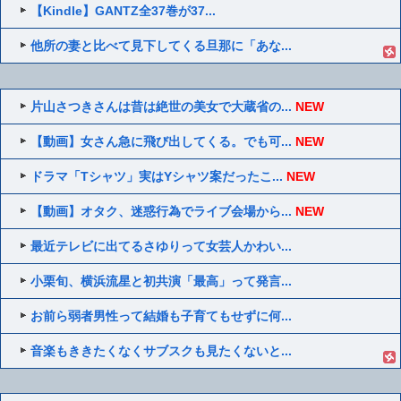
【Kindle】GANTZ全37巻が37...
他所の妻と比べて見下してくる旦那に「あな...
片山さつきさんは昔は絶世の美女で大蔵省の...
NEW
【動画】女さん急に飛び出してくる。でも可...
NEW
ドラマ「Tシャツ」実はYシャツ案だったこ...
NEW
【動画】オタク、迷惑行為でライブ会場から...
NEW
最近テレビに出てるさゆりって女芸人かわい...
小栗旬、横浜流星と初共演「最高」って発言...
お前ら弱者男性って結婚も子育てもせずに何...
音楽もききたくなくサブスクも見たくないと...