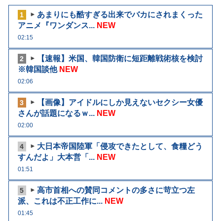
あまりにも酷すぎる出来でバカにされまくった
1
アニメ『ワンダンス...
NEW
02:15
【速報】米国、韓国防衛に短距離戦術核を検討
2
※韓国談他
NEW
02:06
【画像】アイドルにしか見えないセクシー女優
3
さんが話題になるｗ...
NEW
02:00
大日本帝国陸軍「侵攻できたとして、食糧どう
4
すんだよ」大本営「...
NEW
01:51
高市首相への賛同コメントの多さに苛立つ左
5
派、これは不正工作に...
NEW
01:45