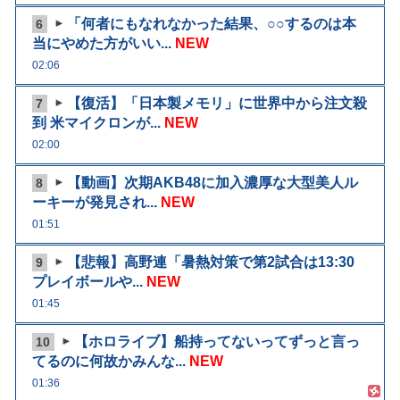
「何者にもなれなかった結果、○○するのは本
6
当にやめた方がいい...
NEW
02:06
【復活】「日本製メモリ」に世界中から注文殺
7
到 米マイクロンが...
NEW
02:00
【動画】次期AKB48に加入濃厚な大型美人ル
8
ーキーが発見され...
NEW
01:51
【悲報】高野連「暑熱対策で第2試合は13:30
9
プレイボールや...
NEW
01:45
【ホロライブ】船持ってないってずっと言っ
10
てるのに何故かみんな...
NEW
01:36