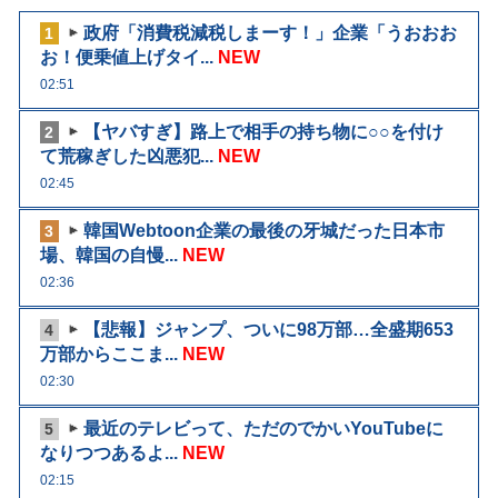
政府「消費税減税しまーす！」企業「うおおお
1
お！便乗値上げタイ...
NEW
02:51
【ヤバすぎ】路上で相手の持ち物に○○を付け
2
て荒稼ぎした凶悪犯...
NEW
02:45
韓国Webtoon企業の最後の牙城だった日本市
3
場、韓国の自慢...
NEW
02:36
【悲報】ジャンプ、ついに98万部…全盛期653
4
万部からここま...
NEW
02:30
最近のテレビって、ただのでかいYouTubeに
5
なりつつあるよ...
NEW
02:15