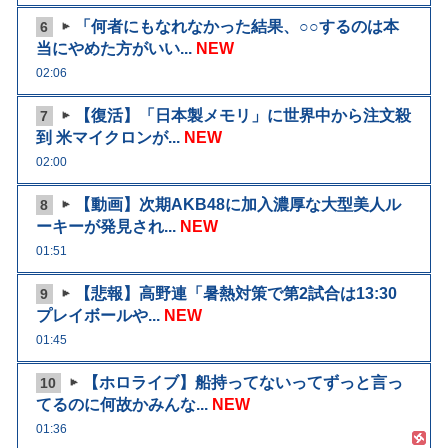
「何者にもなれなかった結果、○○するのは本
6
当にやめた方がいい...
NEW
02:06
【復活】「日本製メモリ」に世界中から注文殺
7
到 米マイクロンが...
NEW
02:00
【動画】次期AKB48に加入濃厚な大型美人ル
8
ーキーが発見され...
NEW
01:51
【悲報】高野連「暑熱対策で第2試合は13:30
9
プレイボールや...
NEW
01:45
【ホロライブ】船持ってないってずっと言っ
10
てるのに何故かみんな...
NEW
01:36