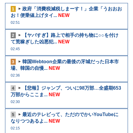
政府「消費税減税しまーす！」企業「うおおお
1
お！便乗値上げタイ...
NEW
02:51
【ヤバすぎ】路上で相手の持ち物に○○を付け
2
て荒稼ぎした凶悪犯...
NEW
02:45
韓国Webtoon企業の最後の牙城だった日本市
3
場、韓国の自慢...
NEW
02:36
【悲報】ジャンプ、ついに98万部…全盛期653
4
万部からここま...
NEW
02:30
最近のテレビって、ただのでかいYouTubeに
5
なりつつあるよ...
NEW
02:15