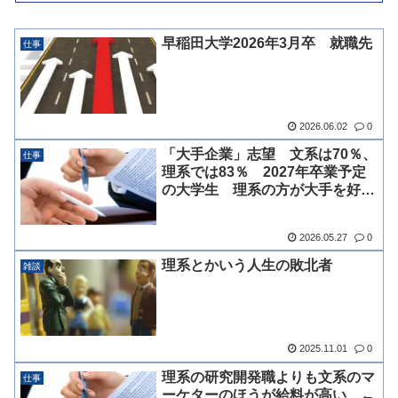
早稲田大学2026年3月卒 就職先
仕事
2026.06.02
0
「大手企業」志望 文系は70％、
仕事
理系では83％ 2027年卒業予定
の大学生 理系の方が大手を好む
傾向
2026.05.27
0
理系とかいう人生の敗北者
雑談
2025.11.01
0
理系の研究開発職よりも文系のマ
仕事
ーケターのほうが給料が高い ←