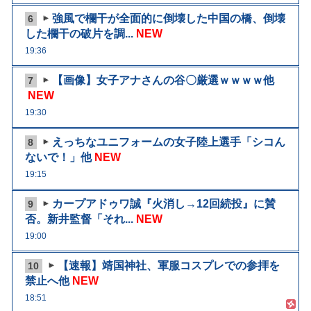
強風で欄干が全面的に倒壊した中国の橋、倒壊
6
した欄干の破片を調...
NEW
19:36
【画像】女子アナさんの谷〇厳選ｗｗｗｗ他
7
NEW
19:30
えっちなユニフォームの女子陸上選手「シコん
8
ないで！」他
NEW
19:15
カープアドゥワ誠『火消し→12回続投』に賛
9
否。新井監督「それ...
NEW
19:00
【速報】靖国神社、軍服コスプレでの参拝を
10
禁止へ他
NEW
18:51