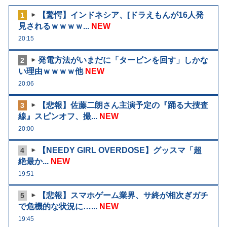
【驚愕】インドネシア、[ドラえもんが16人発
1
見されるｗｗｗｗ...
NEW
20:15
発電方法がいまだに「タービンを回す」しかな
2
い理由ｗｗｗｗ他
NEW
20:06
【悲報】佐藤二朗さん主演予定の『踊る大捜査
3
線』スピンオフ、撮...
NEW
20:00
【NEEDY GIRL OVERDOSE】グッスマ「超
4
絶最か...
NEW
19:51
【悲報】スマホゲーム業界、サ終が相次ぎガチ
5
で危機的な状況に…...
NEW
19:45