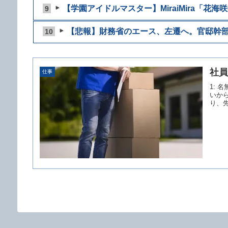
【学園アイドルマスター】MiraiMira「花海咲季
9
【悲報】財務省のエース、左遷へ。官邸幹部「
10
社員
仕事
1: 
いから
り、先