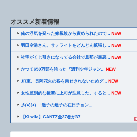
オススメ新着情報
俺の浮気を疑った嫁親族から責められたので...
NEW
羽田空港さん、サテライトをどんどん拡張し...
NEW
社宅がくじ引きになってる会社で旦那が最悪...
NEW
かつて650万部を誇った『週刊少年ジャン...
NEW
JR東、長岡花火の客を乗せきれないためグ...
NEW
女性差別的な後輩に上司が注意した。すると...
NEW
彡(●)(●) 「迷子の迷子の在日チョン...
【Kindle】GANTZ全37巻が37...