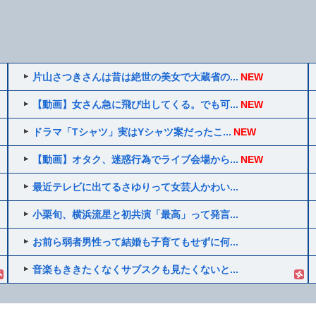
片山さつきさんは昔は絶世の美女で大蔵省の...
NEW
【動画】女さん急に飛び出してくる。でも可...
NEW
ドラマ「Tシャツ」実はYシャツ案だったこ...
NEW
【動画】オタク、迷惑行為でライブ会場から...
NEW
最近テレビに出てるさゆりって女芸人かわい...
小栗旬、横浜流星と初共演「最高」って発言...
お前ら弱者男性って結婚も子育てもせずに何...
音楽もききたくなくサブスクも見たくないと...