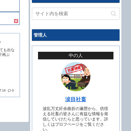
管理人
い
しても出な
無計画ぶ
中の人
7.14
0
涙目社畜
波乱万丈紆余曲折の遍歴から、彷徨
える社畜の皆さんに有益な情報を発
信していけたらと思っています。詳
しくはプロフページをご覧くださ
い。