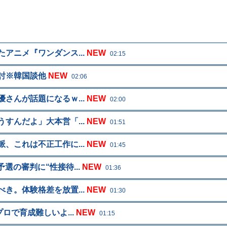
アニメ『ワンダンス...
NEW
02:15
討※韓国談他
NEW
02:06
さんが話題になるｗ...
NEW
02:00
すんだよ」大本営「...
NEW
01:51
、これは不正工作に...
NEW
01:45
の審判に“性接待...
NEW
01:36
き。体験格差を放置...
NEW
01:30
ロで育成難しいよ...
NEW
01:15