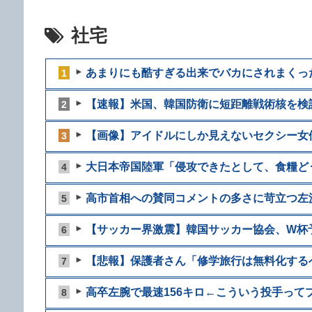
社宅
あまりにも酷すぎる出来でバカにされまくった
1
【速報】米国、韓国防衛に短距離戦術核を検
2
【画像】アイドルにしか見えないセクシー女優
3
大日本帝国陸軍「侵攻できたとして、食糧どう
4
高市首相への賛同コメントの多さに苛立つ左派
5
【サッカー界激震】韓国サッカー協会、W杯予選
6
【悲報】保護者さん「修学旅行は無料化するべ
7
高卒左腕で最速156キロ←こういう投手ってプ
8