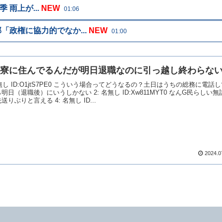
 雨上が...
NEW
01:06
政権に協力的でなか...
NEW
01:00
寮に住んでるんだが明日退職なのに引っ越し終わらな
名無し ID:O1jtS7PE0 こういう場合ってどうなるの？土日はうちの総務に電話
明日（退職後）にいうしかない 2: 名無し ID:Xw811MYT0 なんG民らしい
送りぶりと言える 4: 名無し ID...
2024.0