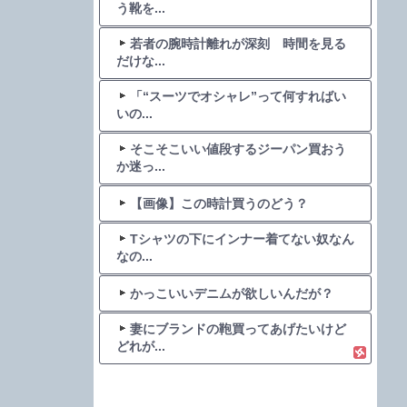
う靴を...
若者の腕時計離れが深刻 時間を見る
だけな...
「“スーツでオシャレ”って何すればい
いの...
そこそこいい値段するジーパン買おう
か迷っ...
【画像】この時計買うのどう？
Tシャツの下にインナー着てない奴なん
なの...
かっこいいデニムが欲しいんだが？
妻にブランドの鞄買ってあげたいけど
どれが...