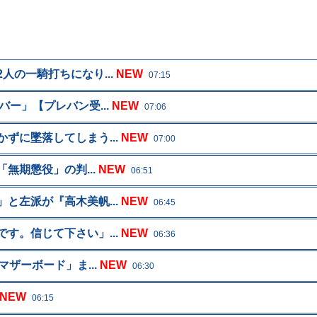
の一騎打ちになり...
NEW
07:15
ー」【プレバン受...
NEW
07:06
ずに墜落してしまう...
NEW
07:00
無期懲役」の判...
NEW
06:51
と左派が『高木美帆...
NEW
06:45
す。信じて下さい」...
NEW
06:36
ザーボード」ま...
NEW
06:30
NEW
06:15