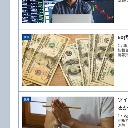
話題に
50
仕事
1：非決
情報
情報交
ツイ
独身
るか
1：名無
油断
き魚、