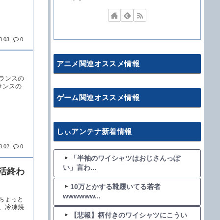
8.03
0
アニメ関連オススメ情報
リーランスの
ランスの
ゲーム関連オススメ情報
しぃアンテナ新着情報
8.02
0
「半袖のワイシャツはおじさんっぽ
い」言わ...
活終わ
10万とかする靴履いてる若者
wwwwww...
ってちょっと
、冷凍焼
【悲報】柄付きのワイシャツにこうい