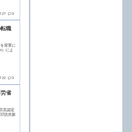
7.27
0
の転職
及などを背景に
i）によ
7.22
0
厚労省
患、労災認定
37読売新