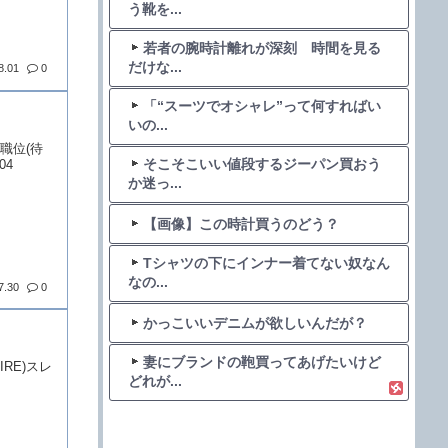
う靴を...
若者の腕時計離れが深刻 時間を見る
だけな...
8.01
0
「“スーツでオシャレ”って何すればい
いの...
な職位(待
そこそこいい値段するジーパン買おう
04
か迷っ...
【画像】この時計買うのどう？
Tシャツの下にインナー着てない奴なん
なの...
7.30
0
かっこいいデニムが欲しいんだが？
妻にブランドの鞄買ってあげたいけど
FIRE)スレ
どれが...