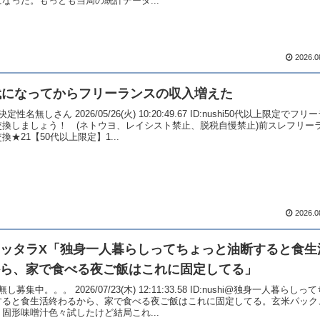
なった。もっとも当局の統計データ...
2026.0
代になってからフリーランスの収入増えた
定性名無しさん 2026/05/26(火) 10:20:49.67 ID:nushi50代以上限定でフ
交換しましょう！ (ネトウヨ、レイシスト禁止、脱税自慢禁止)前スレフリー
換★21【50代以上限定】1...
2026.0
ッタラX「独身一人暮らしってちょっと油断すると食生
ら、家で食べる夜ご飯はこれに固定してる」
し募集中。。。 2026/07/23(木) 12:11:33.58 ID:nushi@独身一人暮らし
すると食生活終わるから、家で食べる夜ご飯はこれに固定してる。玄米パック
固形味噌汁色々試したけど結局これ...