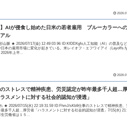
2026.0
I】AIが侵食し始めた日米の若者雇用 ブルーカラーへ
アル
山脈 ★ 2026/07/17(金) 12:49:03.96 ID:KfDDXgfo人工知能（AI）の普
日本の雇用市場に変化が起きている。米レイオフ・エフワイアイ（Layoffs.fy
2026年上半...
2026.0
のストレスで精神疾患、労災認定が昨年最多千人超…
ラスメントに対する社会的認知が浸透」
 ★ 2026/07/15(水) 22:19:31.59 ID:FhmJ/sKb9仕事のストレスで精神疾
最多千人超…厚労省「ハラスメントに対する社会的認知が浸透」7/15(水) 21:
生労働省は１５...