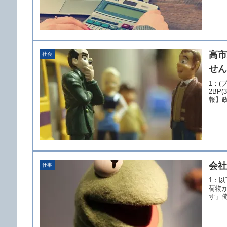
高市
社会
せん
1：(ブ
2BP(
報】政.
会社
仕事
1：以下
荷物
す」俺