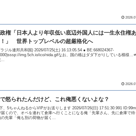
2026.0
政権「日本人より年収低い底辺外国人には一生永住権
！」 世界トップレベルの超厳格化へ
ラジル連邦共和国) 2026/07/25(土) 16:13:05.54 ● BE:668024367-
3000)sssp://img.5ch.io/ico/nida.gifなお、国の格はダダ下がりしている模様…
..
2026.0
で怒られたんだけど、これ俺悪くないよな？
、5ちゃんねるからVIPがお送りします 2026/07/26(日) 17:51:30.991 ID:99m
が届くので、オペを連れて倉庫へ行くことになる俺「先輩さん、先に倉庫で待
の先輩「俺も別の荷物が届く...