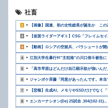
社畜
【画像】国連、初の女性総長が誕生か この2人
1
【仮面ライダーアギト】CSG「フレイムセイバ
2
【動画】ロシアの空挺兵、パラシュートが開か
3
江別大学生暴行ﾀﾋ″主犯格″の川口侑斗被告に「
4
「高市早苗はどんだけ自己顕示欲が強いんだ」
5
ジャンポケ斉藤「同意があったんです。本当で
6
【悲報】生成AI、メモリやSSDだけでなく「マ
7
エンカーナシオン(De) 25試合 .304(102-31)...
8