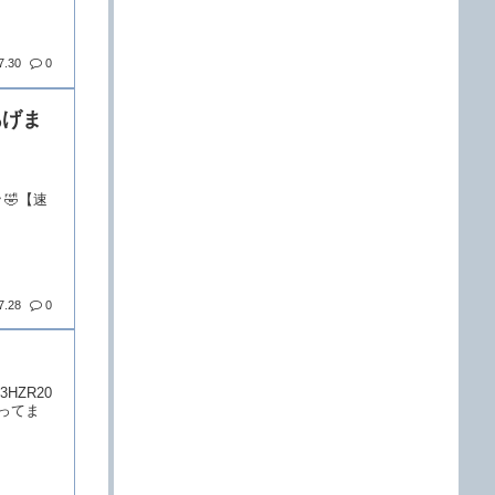
7.30
0
あげま
🫵🤣【速
7.28
0
3HZR20
ってま