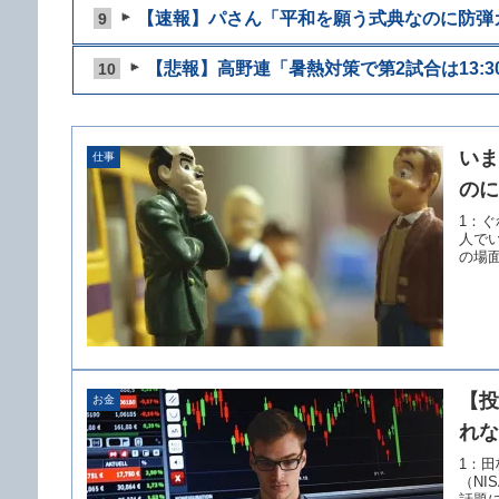
【速報】パさん「平和を願う式典なのに防弾ガラ
9
【悲報】高野連「暑熱対策で第2試合は13:30
10
いま
仕事
のに
1：ぐれ
人で
の場面
【投
お金
れな
1：田杉
（N