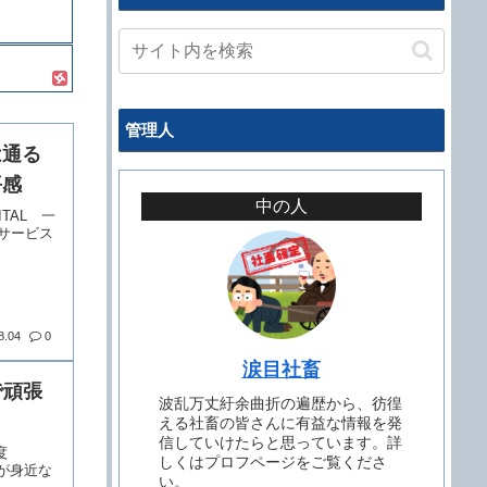
管理人
は通る
平感
中の人
GITAL 一
サービス
8.04
0
涙目社畜
で頑張
波乱万丈紆余曲折の遍歴から、彷徨
える社畜の皆さんに有益な情報を発
信していけたらと思っています。詳
度
しくはプロフページをご覧くださ
が身近な
い。