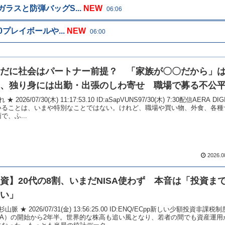
スと防弾バッグS...
NEW
06:06
プレイボールや...
NEW
06:00
だに社会はパートナー前提？ 「家族が〇〇だから」
、独り身には出勤・出張のしわ寄せ 職場で募る不公
 ★ 2026/07/30(木) 11:17:53.10 ID:aSapVUNS97/30(木) 7:30配信AERA DI
いることは、いまや特別なことではない。けれど、職場や買い物、外食、各種
で、ふ...
2026.0
資】20代の8割、いまだNISA使わず 本音は「投資ま
い」
山脈 ★ 2026/07/31(金) 13:56:25.00 ID:ENQ/ECpp新しい少額投資非課税制
ISA）の開始から2年半。世界的な株高も追い風となり、若者の間でも資産運用