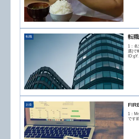
転職
転職
1：名無
遇)で
ID:gY.
FI
お金
1：Mr
です前ス