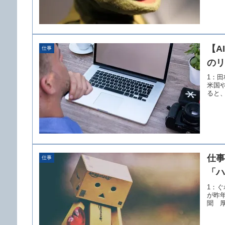
【A
仕事
のリ
1：田杉
米国や
ると、
仕事
仕事
「ハ
1：ぐれ
が昨年
聞 厚