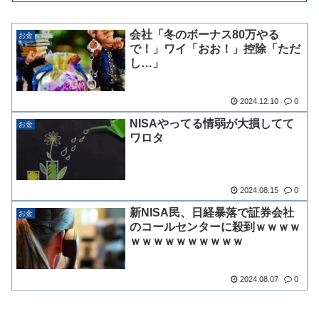
会社「冬のボーナス80万やる
お金
で！」ワイ「おお！」控除「ただ
し…」
2024.12.10
0
NISAやってる情弱が大損してて
お金
ワロタ
2024.08.15
0
新NISA民、日経暴落で証券会社
お金
のコールセンターに殺到ｗｗｗｗ
ｗｗｗｗｗｗｗｗｗｗ
2024.08.07
0