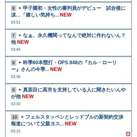
甲子園初・女性の審判員がデビュー 試合後に
6
涙…「嬉しい気持ち...
NEW
03:51
なぁ、永久機関ってなんで絶対に作れないん？
7
他
NEW
03:45
昨季60本塁打・OPS.948の『カル・ローリ
8
ー』さんの今季...
NEW
03:36
真面目に高市を支持している人に聞きたいんや
9
が他
NEW
03:30
フェルスタッペンとレッドブルの新契約交渉
10
報道について父親ヨス...
NEW
03:15