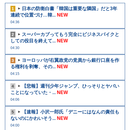
日本の防衛白書「韓国は重要な隣国」だと3年
1
連続で位置づけ…韓...
NEW
04:36
スーパーカブってもう完全にビジネスバイクと
2
しての役目を終えて...
NEW
04:30
ヨーロッパが右翼政党の党員から銀行口座を作
3
る権利を剥奪、その...
NEW
04:15
【悲報】週刊少年ジャンプ、ひっそりとヤバい
4
ことになっていた・...
NEW
04:06
【速報】小沢一郎氏「デニーにはなんの責任も
5
ないのにかわいそう...
NEW
04:00