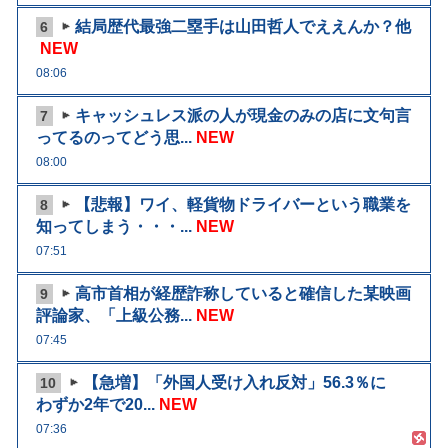
結局歴代最強二塁手は山田哲人でええんか？他
6
NEW
08:06
キャッシュレス派の人が現金のみの店に文句言
7
ってるのってどう思...
NEW
08:00
【悲報】ワイ、軽貨物ドライバーという職業を
8
知ってしまう・・・...
NEW
07:51
高市首相が経歴詐称していると確信した某映画
9
評論家、「上級公務...
NEW
07:45
【急増】「外国人受け入れ反対」56.3％に
10
わずか2年で20...
NEW
07:36