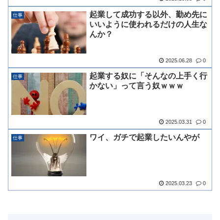
起業して成功する以外、勤め先に
仕事
いいように使われるだけの人生な
んか？
2025.06.28
0
起業する奴に「そんなの上手く行
仕事
かない」って言う奴ｗｗｗ
2025.03.31
0
ワイ、ガチで起業したいんやが
仕事
2025.03.23
0