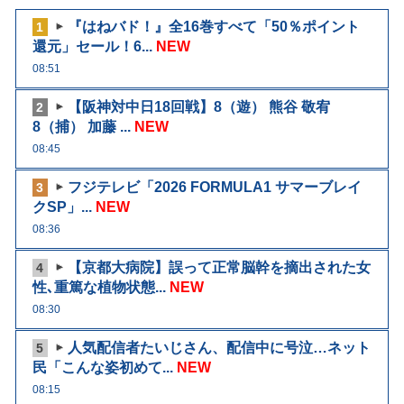
『はねバド！』全16巻すべて「50％ポイント
1
還元」セール！6...
NEW
08:51
【阪神対中日18回戦】8（遊） 熊谷 敬宥
2
8（捕） 加藤 ...
NEW
08:45
フジテレビ「2026 FORMULA1 サマーブレイ
3
クSP」...
NEW
08:36
【京都大病院】誤って正常脳幹を摘出された女
4
性､重篤な植物状態...
NEW
08:30
人気配信者たいじさん、配信中に号泣…ネット
5
民「こんな姿初めて...
NEW
08:15