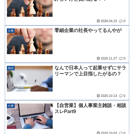
2026.04.23
0
零細企業の社長やってるんやが
仕事
2025.11.27
0
なんで日本人って起業せずにサラ
雑談
リーマンで上目指したがるの？
2025.10.13
0
【自営業】個人事業主雑談・相談
仕事
スレPart9
2025.10.03
0