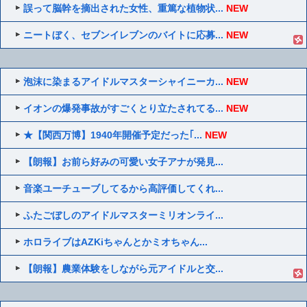
誤って脳幹を摘出された女性、重篤な植物状...
NEW
ニートぼく、セブンイレブンのバイトに応募...
NEW
泡沫に染まるアイドルマスターシャイニーカ...
NEW
イオンの爆発事故がすごくとり立たされてる...
NEW
★【関西万博】1940年開催予定だった｢...
NEW
【朗報】お前ら好みの可愛い女子アナが発見...
音楽ユーチューブしてるから高評価してくれ...
ふたごぼしのアイドルマスターミリオンライ...
ホロライブはAZKiちゃんとかミオちゃん...
【朗報】農業体験をしながら元アイドルと交...