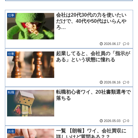
会社は20代30代の力を使いたい
仕事
だけで、40代や50代はいらんや
ろ…
2026.06.17
0
起業してると、会社員の「指示が
仕事
ある」という状態に憧れる
2026.06.16
0
転職初心者ワイ、20社書類選考で
転職
落ちる
2026.05.03
0
一覧 【朗報】ワイ、会社買収に
お金
詳しいけど質問ある？？