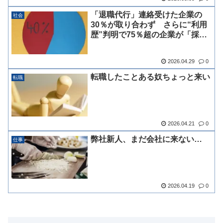
「退職代行」連絡受けた企業の
社会
30％が取り合わず さらに“利用
歴”判明で75％超の企業が「採用
にマイナス評価」の実態
2026.04.29
0
転職したことある奴ちょっと来い
転職
2026.04.21
0
弊社新人、まだ会社に来ない…
仕事
2026.04.19
0