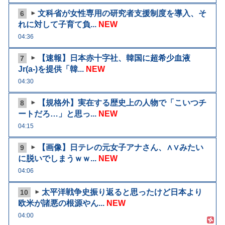
文科省が女性専用の研究者支援制度を導入、そ
6
れに対して子育て負...
NEW
04:36
【速報】日本赤十字社、韓国に超希少血液
7
Jr(a-)を提供「韓...
NEW
04:30
【規格外】実在する歴史上の人物で「こいつチ
8
ートだろ…」と思っ...
NEW
04:15
【画像】日テレの元女子アナさん、∧∨みたい
9
に脱いでしまうｗｗ...
NEW
04:06
太平洋戦争史振り返ると思ったけど日本より
10
欧米が諸悪の根源やん...
NEW
04:00