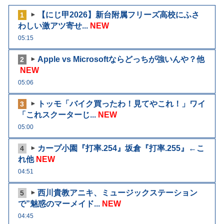
【にじ甲2026】新台附属フリーズ高校にふさ
1
わしい激アツ寄せ...
NEW
05:15
Apple vs Microsoftならどっちが強いんや？他
2
NEW
05:06
トッモ「バイク買ったわ！見てやこれ！」ワイ
3
「これスクーターじ...
NEW
05:00
カープ小園『打率.254』坂倉『打率.255』←こ
4
れ他
NEW
04:51
西川貴教アニキ、ミュージックステーション
5
で”魅惑のマーメイド...
NEW
04:45