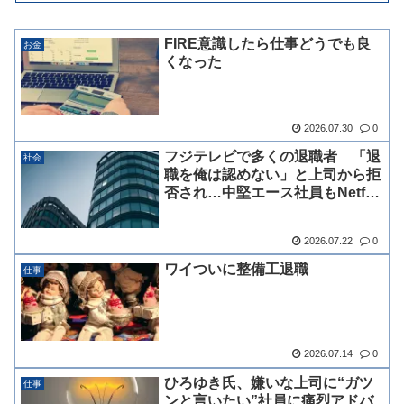
FIRE意識したら仕事どうでも良
お金
くなった
2026.07.30
0
フジテレビで多くの退職者 「退
社会
職を俺は認めない」と上司から拒
否され…中堅エース社員もNetflix
に移籍 退職決断させた上司の激
詰め
2026.07.22
0
ワイついに整備工退職
仕事
2026.07.14
0
ひろゆき氏、嫌いな上司に“ガツ
仕事
ンと言いたい”社員に痛烈アドバ