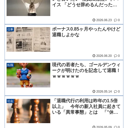
イス 「どうせ辞めるんだった
ら」
2026.06.23
0
ボーナス0.85ヶ月やったんやけど
仕事
退職しよかな
2026.06.20
0
現代の若者たち、ゴールデンウィ
転職
ークが明けたのを記念して退職！
ｗｗｗｗｗｗ
2026.05.14
0
「退職代行の利用は昨年の1.5倍
社会
以上」 今年の新入社員に起きて
いる「異常事態」とは 「“休憩
室がないから”という理由で退
職」
2026.05.09
0