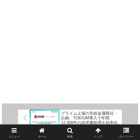
プライム上場の非鉄金属商社・
白銅、TOKIUM導入で年間
12,000件の請求書処理を効率化
人的資本開示は「企業価値向
上」の実践フェーズへ移行、タ
メニュー
ホーム
検索
トップ
サイドバー