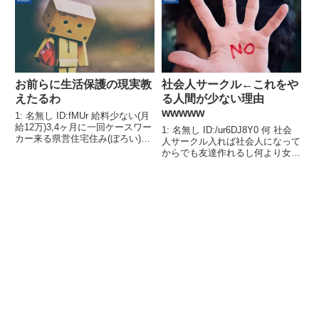
お前らに生活保護の現実教
社会人サークル←これをや
えたるわ
る人間が少ない理由
wwwww
1: 名無し ID:fMUr 給料少ない(月
給12万)3,4ヶ月に一回ケースワー
1: 名無し ID:/ur6DJ8Y0 何 社会
カー来る県営住宅住み(ぼろい)ポ
人サークル入れば社会人になって
イ活出来ひん(収入なるから)まじ
からでも友達作れるし何より女と
で月給20万に上げてほしい
自然恋愛できるチャンスが広がる
やん