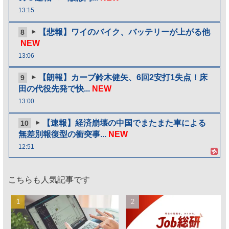
13:15
【悲報】ワイのバイク、バッテリーが上がる他
8
NEW
13:06
【朗報】カープ鈴木健矢、6回2安打1失点！床
9
田の代役先発で快...
NEW
13:00
【速報】経済崩壊の中国でまたまた車による
10
無差別報復型の衝突事...
NEW
12:51
こちらも人気記事です