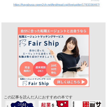
https://hayabusa.open2ch.net/test/read.cgi/livejupiter/1783336467/
この記事を読んだ人におすすめの本です