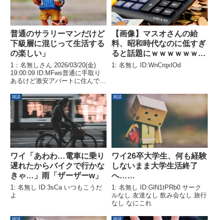
普通のサラリーマンだけど
【画像】マスオさんの給
下級層に混じって生活する
料、昭和時代なのに低すぎ
の楽しい」
ると話題にｗｗｗｗｗｗｗ
ｗｗ
1：名無しさん 2026/03/20(金)
1: 名無し ID:WnCrqxlOd
19:00:09 ID:MFws普通に手取り
あるけど激安アパートに住んで激
安スーパーに通って激安ファッシ
ョンで生活してる当然お店の他の
雑談
雑談
人は全員最下級層そのなかでワイ
一人だけが普通のリーマン正直た
わ...
ワイ「あわわ…電車に乗り
ワイ26卒大学生、何も経験
遅れたからバイクで行かな
しないまま大学生活終了
きゃ…」雨「ザーザーw」
へ……
1: 名無し ID:3sCa いつもこうだ
1: 名無し ID:GlN1tPRb0 サーク
よ
ルなし 友達なし 飲み会なし 旅行
なし なにこれ
雑談
雑談