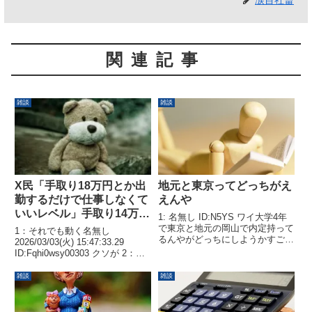
関連記事
雑談
雑談
X民「手取り18万円とか出
地元と東京ってどっちがえ
勤するだけで仕事しなくて
えんや
いいレベル」手取り14万
1: 名無し ID:N5YS ワイ大学4年
3000ワイ「」
で東京と地元の岡山で内定持って
1：それでも動く名無し
るんやがどっちにしようかすごく
2026/03/03(火) 15:47:33.29
悩んでる初任給は岡山26で東京
ID:Fqhi0wsy00303 クソが 2：そ
30でどっちも格安寮あり
れでも動く名無し 2026/03/03(火)
15:49:21.96 ID:ZBK/DTtn00303
雑談
雑談
逆なんだよな...