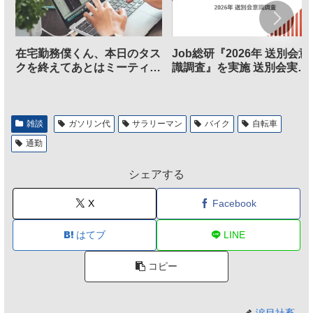
在宅勤務僕くん、本日のタス
Job総研『2026年 送別会意
クを終えてあとはミーティン
識調査』を実施 送別会実施
グに参加するだけとなる
割、参加意欲が高いも「自
のは不要」の声も
雑談
ガソリン代
サラリーマン
バイク
自転車
通勤
シェアする
X
Facebook
はてブ
LINE
コピー
涙目社畜