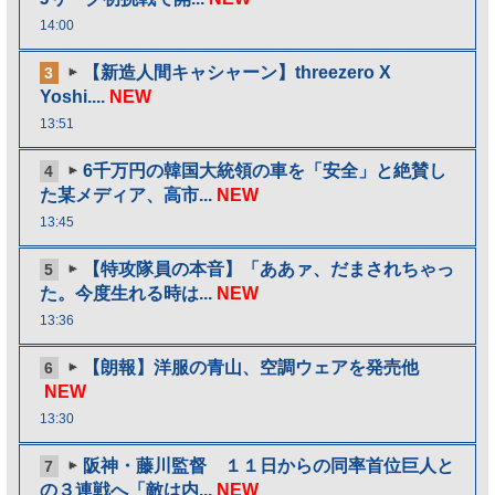
14:00
【新造人間キャシャーン】threezero X
3
Yoshi....
NEW
13:51
6千万円の韓国大統領の車を「安全」と絶賛し
4
た某メディア、高市...
NEW
13:45
【特攻隊員の本音】「ああァ、だまされちゃっ
5
た。今度生れる時は...
NEW
13:36
【朗報】洋服の青山、空調ウェアを発売他
6
NEW
13:30
阪神・藤川監督 １１日からの同率首位巨人と
7
の３連戦へ「敵は内...
NEW