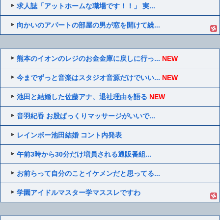
求人誌「アットホームな職場です！！」 実...
向かいのアパートの部屋の男が窓を開けて繰...
熊本のイオンのレジのお金金庫に戻しに行っ...
NEW
今までずっと音楽はスタジオ音源だけでいい...
NEW
池田と結婚した佐藤アナ、退社理由を語る
NEW
音羽紀香 お股ぱっくりマッサージがいいで...
レインボー池田結婚 コント内発表
午前3時から30分だけ増員される通販番組...
お前らって自分のことイケメンだと思ってる...
学園アイドルマスター学マススレですわ