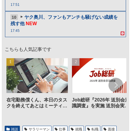
17:51
ヤク奥川、ファンもアンチも騒げない成績を
10
残す他
NEW
17:45
こちらも人気記事です
在宅勤務僕くん、本日のタス
Job総研『2026年 送別会意
クを終えてあとはミーティン
識調査』を実施 送別会実施
グに参加するだけとなる
割、参加意欲が高いも「自
のは不要」の声も
雑談
サラリーマン
仕事
就職
転職
面接