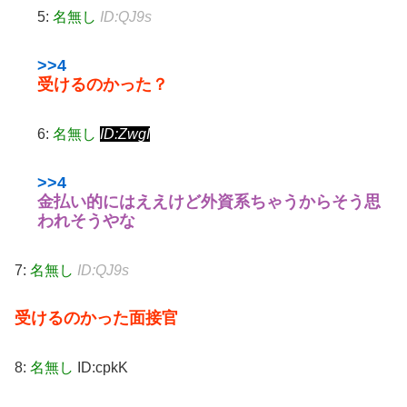
5:
名無し
ID:QJ9s
>>4
受けるのかった？
6:
名無し
ID:ZwgI
>>4
金払い的にはええけど外資系ちゃうからそう思
われそうやな
7:
名無し
ID:QJ9s
受けるのかった面接官
8:
名無し
ID:cpkK