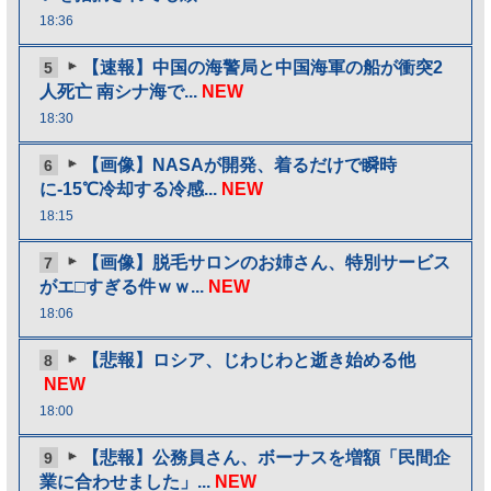
18:36
【速報】中国の海警局と中国海軍の船が衝突2
5
人死亡 南シナ海で...
NEW
18:30
【画像】NASAが開発、着るだけで瞬時
6
に-15℃冷却する冷感...
NEW
18:15
【画像】脱毛サロンのお姉さん、特別サービス
7
がエ□すぎる件ｗｗ...
NEW
18:06
【悲報】ロシア、じわじわと逝き始める他
8
NEW
18:00
【悲報】公務員さん、ボーナスを増額「民間企
9
業に合わせました」...
NEW