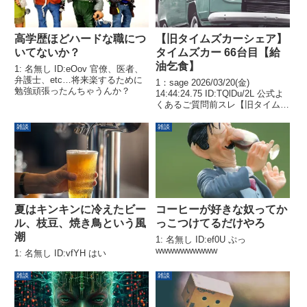
高学歴ほどハードな職につ
【旧タイムズカーシェア】
いてないか？
タイムズカー 66台目【給
油乞食】
1: 名無し ID:eOov 官僚、医者、
弁護士、etc…将来楽するために
1：sage 2026/03/20(金)
勉強頑張ったんちゃうんか？
14:44:24.75 ID:TQlDu/2L 公式よ
くあるご質問前スレ【旧タイムズ
カーシェア】タイムズカー 63台
目【給油乞食】【旧タイムズカー
雑談
雑談
シェア】タイムズカー 64台目
【給油乞食】【旧タイム...
夏はキンキンに冷えたビー
コーヒーが好きな奴ってか
ル、枝豆、焼き鳥という風
っこつけてるだけやろ
潮
1: 名無し ID:ef0U ぷっ
wwwwwwwwww
1: 名無し ID:vfYH はい
雑談
雑談