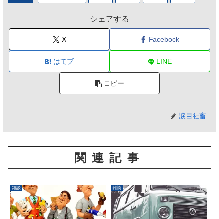
シェアする
X
Facebook
はてブ
LINE
コピー
涙目社畜
関連記事
雑談
雑談