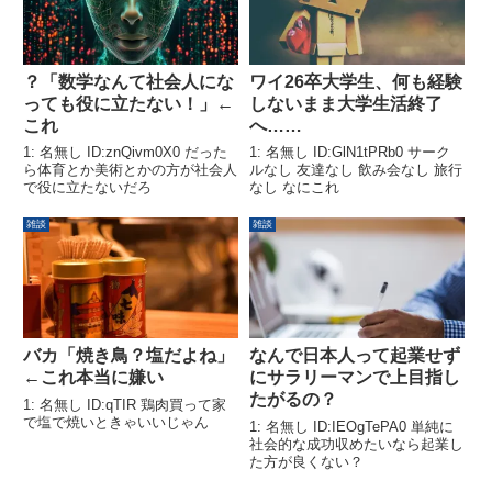
？「数学なんて社会人にな
ワイ26卒大学生、何も経験
っても役に立たない！」←
しないまま大学生活終了
これ
へ……
1: 名無し ID:znQivm0X0 だった
1: 名無し ID:GlN1tPRb0 サーク
ら体育とか美術とかの方が社会人
ルなし 友達なし 飲み会なし 旅行
で役に立たないだろ
なし なにこれ
雑談
雑談
バカ「焼き鳥？塩だよね」
なんで日本人って起業せず
←これ本当に嫌い
にサラリーマンで上目指し
たがるの？
1: 名無し ID:qTIR 鶏肉買って家
で塩で焼いときゃいいじゃん
1: 名無し ID:IEOgTePA0 単純に
社会的な成功収めたいなら起業し
た方が良くない？