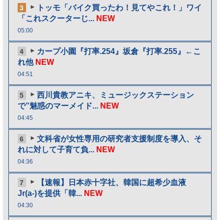
トッモ「バイク買ったわ！見てやこれ！」ワイ
3
「これスクーターじ...
NEW
05:00
カープ小園『打率.254』坂倉『打率.255』←こ
4
れ他
NEW
04:51
西川貴教アニキ、ミュージックステーション
5
で”魅惑のマーメイド...
NEW
04:45
文科省が女性専用の研究者支援制度を導入、そ
6
れに対して子育て負...
NEW
04:36
【速報】日本赤十字社、韓国に超希少血液
7
Jr(a-)を提供「韓...
NEW
04:30