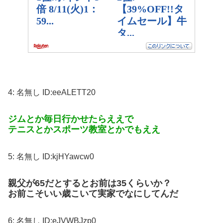
4:
名無し
ID:eeALETT20
ジムとか毎日行かせたらええで
テニスとかスポーツ教室とかでもええ
5:
名無し
ID:kjHYawcw0
親父が65だとするとお前は35くらいか？
お前こそいい歳こいて実家でなにしてんだ
6:
名無し
ID:eJVWBJzp0