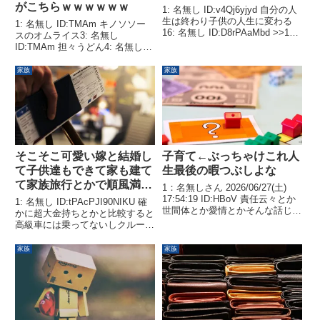
がこちらｗｗｗｗｗｗ
1: 名無し ID:v4Qj6yjyd 自分の人
生は終わり子供の人生に変わる
1: 名無し ID:TMAm キノソソー
16: 名無し ID:D8rPAaMbd >>1は
スのオムライス3: 名無し
男なの？ 2: 名無し ID:v4Qj6yjyd
ID:TMAm 担々うどん4: 名無し
楽しいことも嬉しいことも子供の
ID:TMAm びんちょう漬け丼6: 名
ことばかりもう自分の人生は終わ
無し ID:TMAm 広島お好み焼き7:
家族
家族
り...
名無し ID:ovgn クソやねワイの
嫁になってく...
そこそこ可愛い嫁と結婚し
子育て←ぶっちゃけこれ人
て子供達もできて家も建て
生最後の暇つぶしよな
て家族旅行とかで順風満帆
1：名無しさん 2026/06/27(土)
な人生歩んでるけどいいの
17:54:19 ID:HBoV 責任云々とか
1: 名無し ID:tPAcPJI90NIKU 確
世間体とか愛情とかそんな話じゃ
だろうか？
かに超大金持ちとかと比較すると
なくて年取ったらもうやることな
高級車には乗ってないしクルーザ
くなるから子供作るしかないって
ーとかも持ってないけど普通クラ
感じやろ 24：名無しさん
ス以上の車が2台あって快適な新
家族
家族
2026/06/27(土) 18...
築戸建て建ててて欲しいものや家
電は全部買い揃ってる。連休中に
は家族で旅...