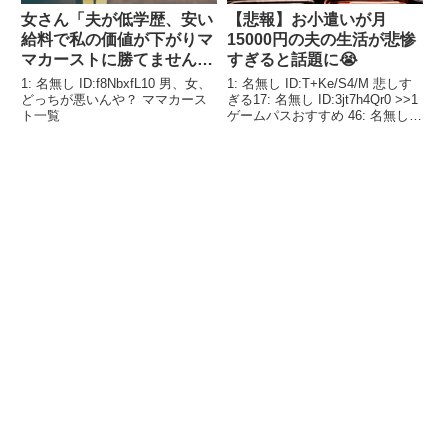
女さん「夫が低学歴、安い
【悲報】お小遣いが月
給料で私の価値が下がりマ
15000円の夫の生活が悲惨
マカーストに勝てません。
すぎると話題に😭
離婚しようか悩んでます」
1: 名無し ID:f8NbxfL10 男、女、
1: 名無し ID:T+Ke/S4/M 悲しす
どっちが悪いんや？ ママカース
ぎる17: 名無し ID:3jt7h4Qr0 >>1
ト一覧
ゲームパスおすすめ 46: 名無し
ID:8k6Q9w4/0 >>1モニター2枚で
ゲーミング座椅子使ってるし、平
均的なゲハ民の環境よりは確実
に...