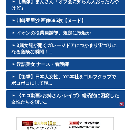
【画像】まんさん「オフ会に知らん人おったんや
けど」
川崎亜里沙 画像695枚【ヌード】
イオンの従業員誘導、規定に抵触か
3歳女児が開くガレージドアにつかまり宙づりに
なる危険な瞬間！...
淫語美女 ナース・看護師
【衝撃】日本人女性、YG本社をゴルフクラブで
ボコボコにして現...
《エロ動画×お姉さん･レイプ》経済的に困窮した
女性たちを狙い...