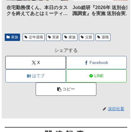
在宅勤務僕くん、本日のタス
Job総研『2026年 送別会意
クを終えてあとはミーティン
識調査』を実施 送別会実施
グに参加するだけとなる
割、参加意欲が高いも「自
のは不要」の声も
家族
定年退職
実家
家族
父親
退職
シェアする
X
Facebook
はてブ
LINE
コピー
涙目社畜