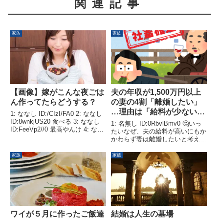
関連記事
家族
家族
【画像】嫁がこんな夜ごは
夫の年収が1,500万円以上
ん作ってたらどうする？
の妻の4割「離婚したい」
…理由は「給料が少ないか
1: ななし ID:/CIzI/FA0 2: ななし
ら」
ID:8wnkjUS20 食べる 3: ななし
1: 名無し ID:0RbvlBmv0 ‎🤔いっ
ID:FeeVp2//0 最高やんけ 4: なな
たいなぜ、夫の給料が高いにもか
し ID:SDZKCuwb0 うらやましい
かわらず妻は離婚したいと考える
5: ななし ID:m0rwhkor0 うまや...
のでしょうか?上記のアンケート
調査では「離婚したい理由」につ
家族
家族
いても回答を得ています。それに
よると、夫の年収が1,500万円以
上の妻が...
ワイが５月に作ったご飯達
結婚は人生の墓場