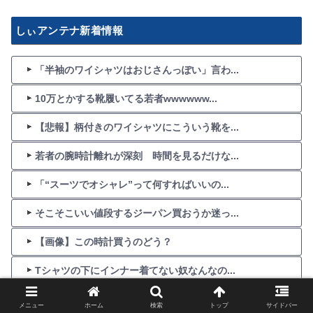
しぃアンテナ新着情報
「半袖のワイシャツはおじさんっぽい」言わ...
10万とかする靴履いてる若者wwwwww...
【悲報】柄付きのワイシャツにこういう靴を...
若者の腕時計離れが深刻 時間を見るだけな...
「“スーツでオシャレ”って何すればいいの...
そこそこいい値段するジーパン買おうか迷っ...
【画像】この時計買うのどう？
Tシャツの下にインナー着てない奴なんなの...
かっこいいデニムが欲しいんだが？
メニュー
ホーム
検索
トップ
サイドバー