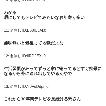
わかる
暇にしてもテレビてみたいなお年寄り多い
11:
名無し
ID:Eo8lUcAk0
趣味無いと老後って地獄だよな
12:
名無し
ID:llRDJEXk0
生活習慣が狂ってずっと家に篭ってるとすぐ痴呆に
なるから外に連れ出してやるんやで
13:
名無し
ID:Y0VoDdpm0
これから30年間テレビを見続ける爺さん