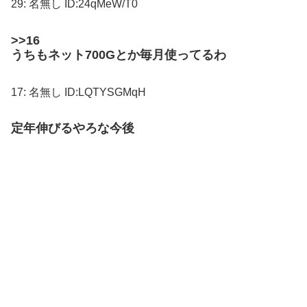
29:
名無し
ID:24qMeW/T0
>>16
うちもネット700Gとか毎月使ってるわ
17:
名無し
ID:LQTYSGMqH
定年伸びるやろな今後