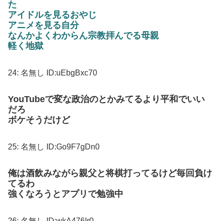
た
アイドルを見るおやじ
アニメを見る自分
なんかよくわからん宗教拝んでる母親
軽く地獄
24:
名無し
ID:uEbgBxc70
YouTubeで変な政治のとかみてるより平和でいい
だろ
ボケそうだけど
25:
名無し
ID:Go9F7gDn0
俺は酒飲みながら親父と将棋打ってるけど毎回負け
てるわ
強くなろうとアプリで勉強中
26:
名無し
ID:wkA476Ir0