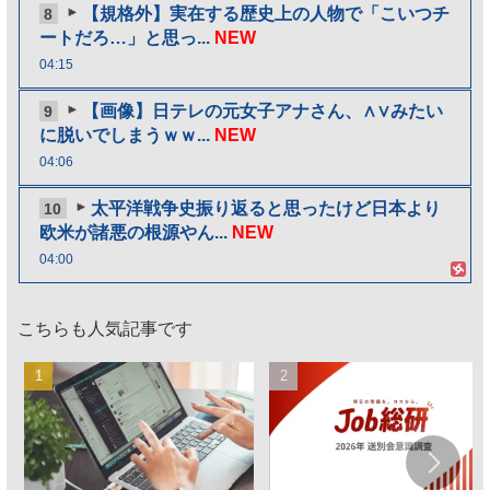
【規格外】実在する歴史上の人物で「こいつチ
8
ートだろ…」と思っ...
NEW
04:15
【画像】日テレの元女子アナさん、∧∨みたい
9
に脱いでしまうｗｗ...
NEW
04:06
太平洋戦争史振り返ると思ったけど日本より
10
欧米が諸悪の根源やん...
NEW
04:00
こちらも人気記事です