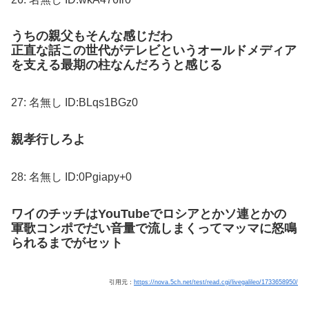
うちの親父もそんな感じだわ
正直な話この世代がテレビというオールドメディア
を支える最期の柱なんだろうと感じる
27:
名無し
ID:BLqs1BGz0
親孝行しろよ
28:
名無し
ID:0Pgiapy+0
ワイのチッチはYouTubeでロシアとかソ連とかの
軍歌コンポでだい音量で流しまくってマッマに怒鳴
られるまでがセット
引用元：
https://nova.5ch.net/test/read.cgi/livegalileo/1733658950/