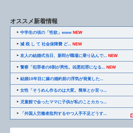
オススメ新着情報
中学生の頃の「性欲」www
NEW
減 税 し て 社会保障費 ど...
NEW
友人の結婚式当日、新郎が職場に乗り込んで...
NEW
警察「犯罪者の8割が男性。凶悪犯罪になる...
NEW
結婚10年目に嫁の婚約前の浮気が発覚した...
女性「そうめん作るのは大変。簡単とか言っ...
児童館で会ったママに子供が私のことカカっ...
「外国人労働者批判するやつ人手不足どうす...