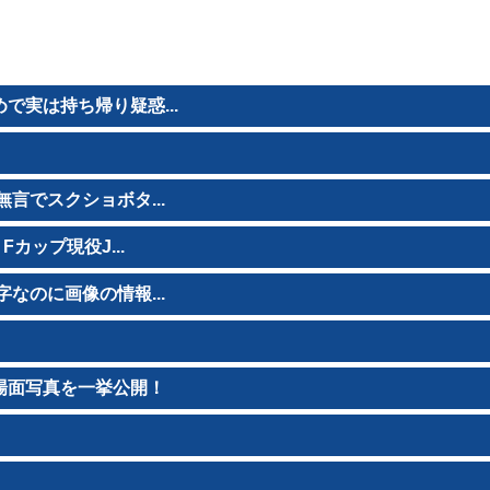
実は持ち帰り疑惑...
」
言でスクショボタ...
カップ現役J...
なのに画像の情報...
場面写真を一挙公開！