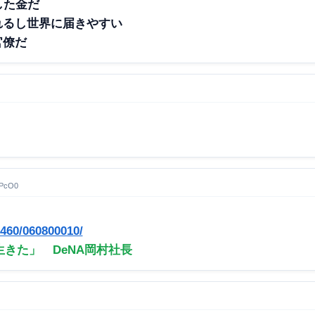
した金だ
れるし世界に届きやすい
官僚だ
PcO0
0460/060800010/
きた」 DeNA岡村社長