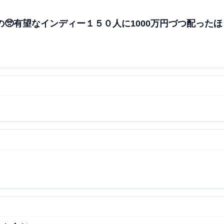
🥺
有望なインディー１５０人に1000万円づつ配ったほ