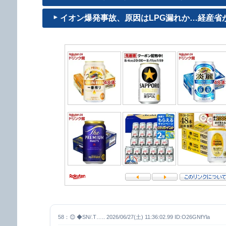
イオン爆発事故、原因はLPG漏れか…経産省
58：😊 ◆SN/.T….. 2026/06/27(土) 11:36:02.99 ID:O26GNfYla