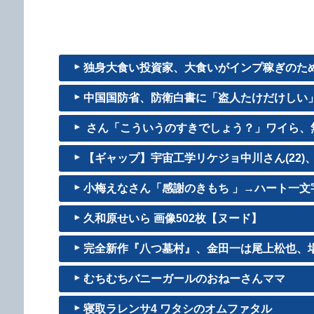
独身大食い投資家、大食いがインプ稼ぎのためで
中国国防省、防衛白書に「盗人たけだけしい
さん「こういうのすきでしょう？」ワイら、無
【ギャップ】宇宙工学リケジョ中川さん(22)、F
小梅えなさん「感謝のきもち 」→ハート一文字
久和原せいら 画像502枚【ヌード】
完全新作『八つ墓村』、金田一は尾上松也、
むちむちバニーガールのおねーさんママ
寝取ラレンサ4 ワタシのオムファタル