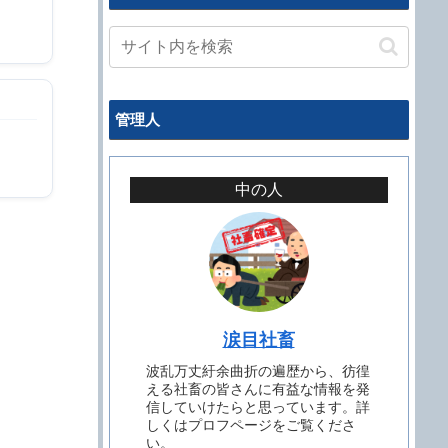
管理人
中の人
涙目社畜
波乱万丈紆余曲折の遍歴から、彷徨
える社畜の皆さんに有益な情報を発
信していけたらと思っています。詳
しくはプロフページをご覧くださ
い。