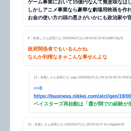
ゲーム事業において15億円なんて無意味なは
しかしアニメ事業なら豪華な劇場用映画を作
お金の使い方の頭の悪さがいかにも政治家や
8：名無しさん必死だな 2026/06/27(土) 09:04:02.30 ID:b2BF3Xg70
政府関係者でもいるんかね
なんか利権なきゃこんな事せんよな
13：名無しさん必死だな sage 2026/06/27(土) 09:10:52.85 ID:Yf4Zn
>>8
https://business.nikkei.com/atcl/gen/19/0
ベイスターズ再始動は「霞が関での経験が生
10：名無しさん必死だな 2026/06/27(土) 09:05:54.07 ID:y3gg9aF20