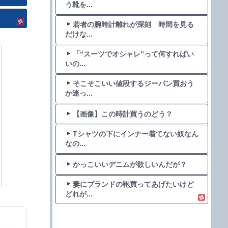
う靴を...
若者の腕時計離れが深刻 時間を見る
だけな...
「“スーツでオシャレ”って何すればい
いの...
そこそこいい値段するジーパン買おう
か迷っ...
【画像】この時計買うのどう？
Tシャツの下にインナー着てない奴なん
なの...
かっこいいデニムが欲しいんだが？
妻にブランドの鞄買ってあげたいけど
どれが...