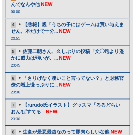
んでなんや他
NEW
00:00
【悲報】親「うちの子にはゲームは買い与えま
4
せん。本だけで十分...
NEW
23:51
佐藤二朗さん、久しぶりの投稿「文◯砲より遥
5
かに威力は弱いが、...
NEW
23:45
「さりげなく凄いこと言ってない？」と財務官
6
僚の増上慢っぷりに...
NEW
23:36
【rurudo氏イラスト】グッスマ「るるどらい
7
おん/ぱすてる...
NEW
23:30
生食が最悪最凶なのって豚肉らしいな他
NEW
8