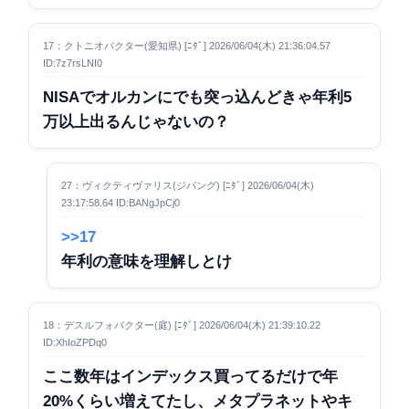
17：クトニオバクター(愛知県) [ﾆﾀﾞ] 2026/06/04(木) 21:36:04.57
ID:7z7rsLNI0
NISAでオルカンにでも突っ込んどきゃ年利5
万以上出るんじゃないの？
27：ヴィクティヴァリス(ジパング) [ﾆﾀﾞ] 2026/06/04(木)
23:17:58.64 ID:BANgJpCj0
>>17
年利の意味を理解しとけ
18：デスルフォバクター(庭) [ﾆﾀﾞ] 2026/06/04(木) 21:39:10.22
ID:XhIoZPDq0
ここ数年はインデックス買ってるだけで年
20%くらい増えてたし、メタプラネットやキ