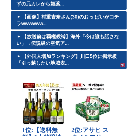
ずの元カレから媚薬...
【画像】村重杏奈さん(30)のおっ ぱいがコチ
ラwwwwww...
【放送前は覇権候補】海外「今は誰も話さな
い」→伝説級の空気ア...
【外国人増加ランキング】川口5位に掲示板
「引っ越したい地域表...