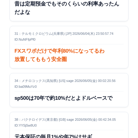
昔は定期預金でもそのくらいの利率あったん
だよな
31：テルモミクロビウム(兵庫県) [JP] 2026/06/04(木) 23:50:57.74
ID:NuNFfpPf0
FXスワポだけで年利80%になってるわ
放置してももう安全圏
34：メチロコックス(高知県) [US] sage 2026/06/05(金) 00:02:20.56
ID:ba09MuYz0
sp500は70年で約10%だとよドルベースで
38：バクテロイデス(東京都) [GB] sage 2026/06/05(金) 00:42:34.05
ID:YYSjSw8U0
元本保証の毎月1%や年7%はサギ