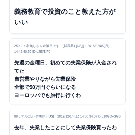
義務教育で投資のこと教えた方が
いい
250：：名無しさん＠涙目です。(群馬県) [US][]：2018/02/05(月)
14:42:40.50 ID:qJlSiT/F0
先週の金曜日、初めての失業保険が入金され
てた
自営業やりながら失業保険
全部で50万円ぐらいになる
ヨーロッパでも旅行に行くわ
88：アルゴル(群馬県) [US] 2019/12/14(土) 14:58:34.07ID:L10GDySG0
去年、失業したことにして失業保険貰ったわ