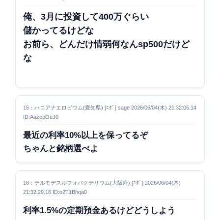
俺、3月に投資して400万ぐらい
儲かってるけどな
お前ら、どんだけ情弱何なん
sp500だけど
な
15：ハロアナエロビウム(愛知県) [ﾆﾀﾞ] sage 2026/06/04(木) 21:32:05.14
ID:AazcbOuJ0
最近の利率10%以上を保ってるぞ
ちゃんと銘柄選べよ
16：テルモデスルフォバクテリウム(大阪府) [ﾆﾀﾞ] 2026/06/04(木)
21:32:29.16 ID:o2T1Bhqa0
利率1.5%の定期預金あるけどどうしよう