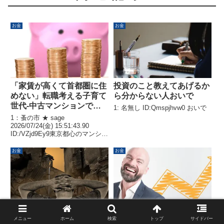
お金
お金
「家賃が高くて首都圏に住
投資のこと教えてあげるか
めない」転職考える子育て
ら分からない人おいで
世代-中古マンションでも
1: 名無し ID:Qmspjhvw0 おいで
世帯年収1500万円必要
1：蚤の市 ★ sage
2026/07/24(金) 15:51:43.90
ID:/VZjd9Ey9東京都心のマンショ
ン高騰に一服感が出てきた。中東
情勢が不安定化し住宅に不可欠な
お金
お金
ナフサ製品の調達などに影を落と
す中、投機的な需要が減少した
こ...
情弱ワイ、自民党に騙され
投資してる奴ってどうやっ
メニュー
ホーム
検索
トップ
サイドバー
無事NISA大赤字へ…
てモチベ保ってるん？