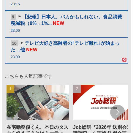
23:15
【悲報】日本人、バカかもしれない。食品消費
9
税減税（8%→1%...
NEW
23:06
テレビ大好き高齢者の｢テレビ離れ｣が始まっ
10
た…他
NEW
23:00
こちらも人気記事です
在宅勤務僕くん、本日のタス
Job総研『2026年 送別会意