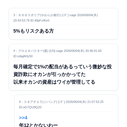
3：キネオスポリア(やわらか銀行) [ﾆﾀﾞ] sage 2026/06/04(木)
20:43:53.79 ID:49pFzIKv0
5%もリスクある方
4：グロエオバクター(庭) [US] sage 2026/06/04(木) 20:46:01.60
ID:sApjAHy50
毎月確定で1%の配当があるっていう微妙な投
資詐欺にオカンが引っかかってた
以来オカンの資産はワイが管理してる
9：スネアチエラ(ジパング) [ﾆﾀﾞ] 2026/06/04(木) 21:07:53.25
ID:uG7QU9Q20
>>4
年12とかないわー