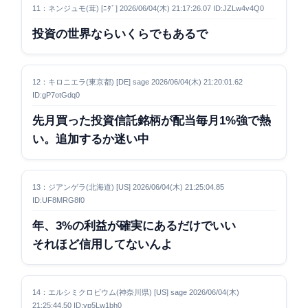
11：ネンジュモ(茸) [ﾆﾀﾞ] 2026/06/04(木) 21:17:26.07 ID:JZLw4v4Q0
投資の世界ならいくらでもあるで
12：キロニエラ(東京都) [DE] sage 2026/06/04(木) 21:20:01.62
ID:gP7otGdq0
先月買った投資信託銘柄が配当毎月1%強で熱
い。追加するか迷い中
13：ジアンゲラ(北海道) [US] 2026/06/04(木) 21:25:04.85
ID:UF8MRG8f0
年、3%の利益が確実にあるだけでいい
それほど信用してないんよ
14：エルシミクロビウム(神奈川県) [US] sage 2026/06/04(木)
21:25:44.50 ID:vp5Lw1bh0