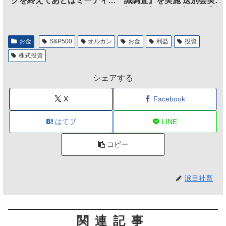
クを終えてあとはミーティン
識調査』を実施 送別会実施
グに参加するだけとなる
割、参加意欲が高いも「自
のは不要」の声も
お金
S&P500
オルカン
お金
利益
投資
株式投資
シェアする
X
Facebook
はてブ
LINE
コピー
涙目社畜
関連記事