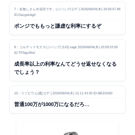
7：名無しさん＠涙目です。(ジパング) [ﾆﾀﾞ] 2026/06/04(木) 20:56:57.86
ID:DacgskAg0
ポンジでももっと謙虚な利率にするぞ
8：コルディイモナス(ジパング) [US] sage 2026/06/04(木) 20:59:53.05
ID:TP3qtzRh0
成長率以上の利率なんてどうせ返せなくなる
でしょう？
10：リゾビウム(庭) [ﾆﾀﾞ] 2026/06/04(木) 21:11:43.00 ID:4jRZ0o5i0
普通100万が1000万になるだろ…