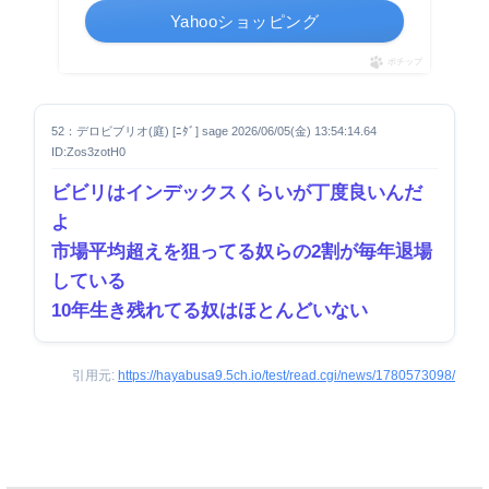
Yahooショッピング
ポチップ
52：デロビブリオ(庭) [ﾆﾀﾞ] sage 2026/06/05(金) 13:54:14.64
ID:Zos3zotH0
ビビリはインデックスくらいが丁度良いんだ
よ
市場平均超えを狙ってる奴らの2割が毎年退場
している
10年生き残れてる奴はほとんどいない
引用元:
https://hayabusa9.5ch.io/test/read.cgi/news/1780573098/