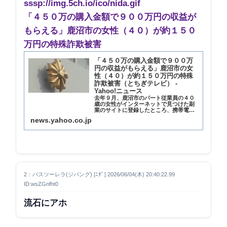
sssp://img.5ch.io/ico/nida.gif
「４５０万の購入金額で９００万円の収益が
もらえる」鹿沼市の女性（４０）が約１５０
万円の特殊詐欺被害
「４５０万の購入金額で９００万
円の収益がもらえる」鹿沼市の女
性（４０）が約１５０万円の特殊
詐欺被害（とちぎテレビ） -
Yahoo!ニュース
去年９月、鹿沼市のパート従業員の４０
歳の女性がインターネットで見つけた副
業のサイトに登録したところ、携帯電話
に「動画配信サイトで動画を見れば報酬
news.yahoo.co.jp
が得られる」などと電話がありました。
その後、４５０
2：パスツーレラ(ジパング) [ﾆﾀﾞ] 2026/06/04(木) 20:40:22.99
ID:wsZGnfht0
流石にアホ