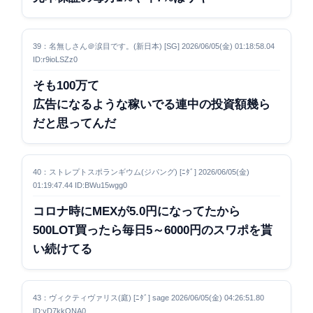
39：名無しさん＠涙目です。(新日本) [SG] 2026/06/05(金) 01:18:58.04
ID:r9ioLSZz0
そも100万て
広告になるような稼いでる連中の投資額幾ら
だと思ってんだ
40：ストレプトスポランギウム(ジパング) [ﾆﾀﾞ] 2026/06/05(金)
01:19:47.44 ID:BWu15wgg0
コロナ時にMEXが5.0円になってたから
500LOT買ったら毎日5～6000円のスワポを貰
い続けてる
43：ヴィクティヴァリス(庭) [ﾆﾀﾞ] sage 2026/06/05(金) 04:26:51.80
ID:yD7kkONA0