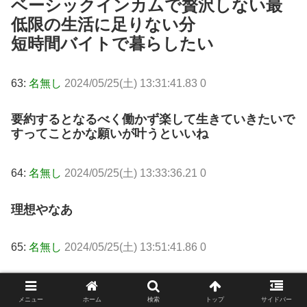
ベーシックインカムで贅沢しない最
低限の生活に足りない分
短時間バイトで暮らしたい
63:
名無し
2024/05/25(土) 13:31:41.83 0
要約するとなるべく働かず楽して生きていきたいで
すってことかな
願いが叶うといいね
64:
名無し
2024/05/25(土) 13:33:36.21 0
理想やなあ
65:
名無し
2024/05/25(土) 13:51:41.86 0
働きたくないんだよね
時間がもったいない
メニュー
ホーム
検索
トップ
サイドバー