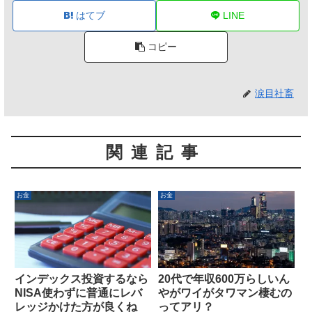
はてブ
LINE
コピー
涙目社畜
関連記事
お金
お金
インデックス投資するなら
20代で年収600万らしいん
NISA使わずに普通にレバ
やがワイがタワマン棲むの
レッジかけた方が良くね
ってアリ？