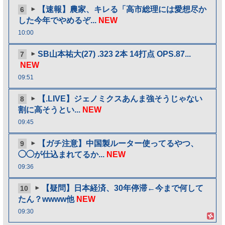
【速報】農家、キレる「高市総理には愛想尽か
6
した今年でやめるぞ...
NEW
10:00
SB山本祐大(27) .323 2本 14打点 OPS.87...
7
NEW
09:51
【.LIVE】ジェノミクスあんま強そうじゃない
8
割に高そうとい...
NEW
09:45
【ガチ注意】中国製ルーター使ってるやつ、
9
◯◯が仕込まれてるか...
NEW
09:36
【疑問】日本経済、30年停滞←今まで何して
10
たん？wwww他
NEW
09:30