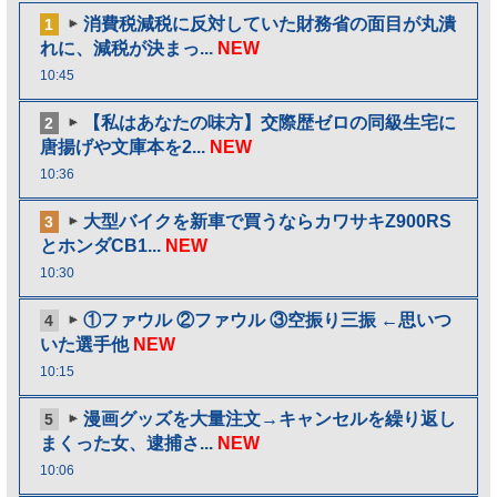
消費税減税に反対していた財務省の面目が丸潰
1
れに、減税が決まっ...
NEW
10:45
【私はあなたの味方】交際歴ゼロの同級生宅に
2
唐揚げや文庫本を2...
NEW
10:36
大型バイクを新車で買うならカワサキZ900RS
3
とホンダCB1...
NEW
10:30
①ファウル ②ファウル ③空振り三振 ←思いつ
4
いた選手他
NEW
10:15
漫画グッズを大量注文→キャンセルを繰り返し
5
まくった女、逮捕さ...
NEW
10:06