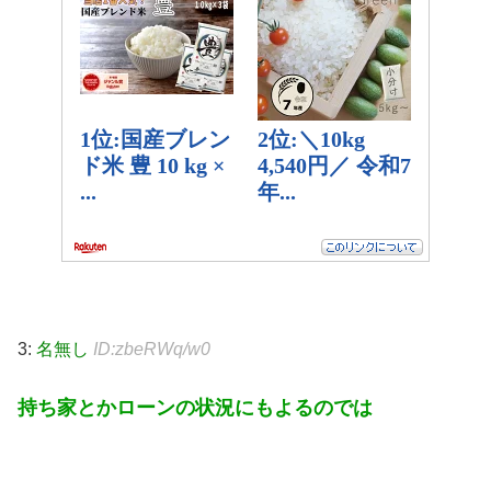
3:
名無し
ID:zbeRWq/w0
持ち家とかローンの状況にもよるのでは