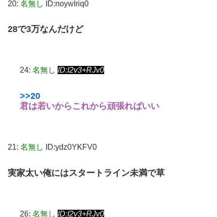
20:
名無し
ID:noywIriq0
28で3万なんだけど
24:
名無し
ID:I2v3+RJv0
>>20
君は若いからこれから頑張ればいい
21:
名無し
ID:ydz0YKFV0
実家太い俺にはスタートライン未満で草
26:
名無し
ID:I2v3+RJv0