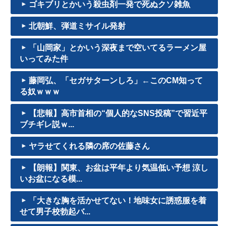
ゴキブリとかいう殺虫剤一発で死ぬクソ雑魚
北朝鮮、弾道ミサイル発射
「山岡家」とかいう深夜まで空いてるラーメン屋
いってみた件
藤岡弘、「セガサターンしろ」←このCM知って
る奴ｗｗｗ
【悲報】高市首相の“個人的なSNS投稿”で習近平
ブチギレ説ｗ...
ヤラせてくれる隣の席の佐藤さん
【朗報】関東、お盆は平年より気温低い予想 涼し
いお盆になる模...
「大きな胸を活かせてない！地味女に誘惑服を着
せて男子校勃起バ...