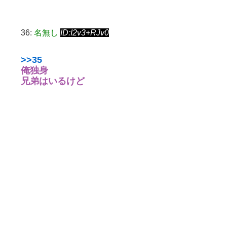
36:
名無し
ID:I2v3+RJv0
>>35
俺独身
兄弟はいるけど