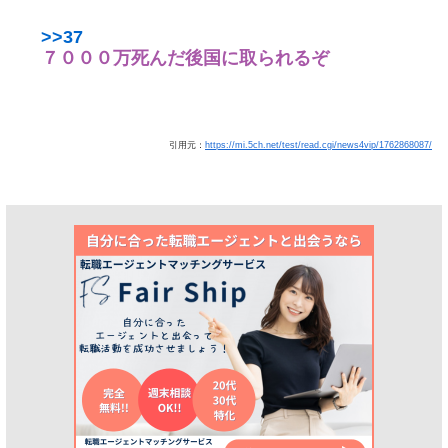
>>37
７０００万死んだ後国に取られるぞ
引用元：
https://mi.5ch.net/test/read.cgi/news4vip/1762868087/