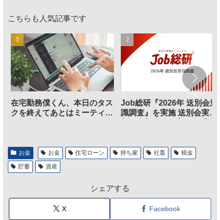
こちらも人気記事です
在宅勤務僕くん、本日のタス
Job総研『2026年 送別会意
クを終えてあとはミーティン
識調査』を実施 送別会実施
グに参加するだけとなる
割、参加意欲が高いも「自
のは不要」の声も
お金
お金
住宅ローン
持ち家
社畜
税金
貯蓄
資産
シェアする
X
Facebook