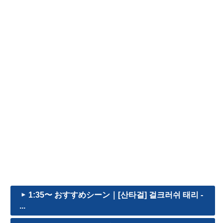
1:35〜 おすすめシーン｜[산타걸] 걸크러쉬 태리 -
...