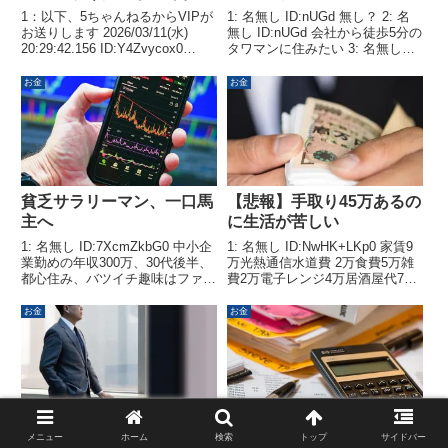
1：以下、5ちゃんねるからVIPが
1: 名無し ID:nUGd 無し？ 2: 名
お送りします 2026/03/11(水)
無し ID:nUGd 会社から徒歩5分の
20:29:42.156 ID:Y4Zvycox0
タワマンに住みたい 3: 名無し
NISA使ってる人は算数できない
ID:wthd なんぼ？ 4: 名無し
の？ 2：以下、5ちゃんねるから
ID:ODnG 家賃補助次第やろ 5: 名
お金
お金
VIPがお送りします
無し ID:rldW タワマンとか危な...
2026/03/11(水)...
貧乏サラリーマン、一口馬
【悲報】手取り45万あるの
主へ
に生活が苦しい
1: 名無し ID:7XcmZkbG0 中小企
1: 名無し ID:NwHK+LKp0 家賃9
業勤めの年収300万、30代後半、
万光熱通信水道費 2万食費5万雑
都心住み、バツイチ趣味はファッ
費2万電子レンジ4万居酒屋代7万
ションと音楽（フェス）、セッ〇
つみたてNISA10万持株会5万
ス、美味しいもの食べることしか
ideco1.1万これもう終わってるだ
お金
お金
しなんだか最近満たされない、だ
ろ2: 名無し ID:60ur99oD0 毎月レ
から一口馬主をやろうかなと考え
ンジ買うんか...
てる1.サ...
残業0で年収750万って勝
ふるさと納税やったことな
メニュー
ホーム
検索
トップ
サイドバー