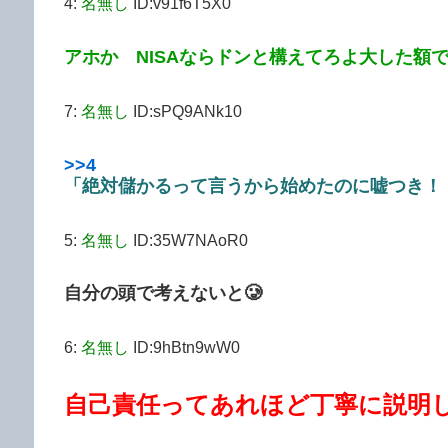
4:
名無し
ID:v91f6T5X0
アホか NISAならドンと構えてろよ大した額
7:
名無し
ID:sPQ9ANk10
>>4
「絶対儲かるって言うから始めたのに嘘つき！
5:
名無し
ID:35W7NAoR0
自分の頭で考えないと🥲
6:
名無し
ID:9hBtn9wW0
自己責任ってあれほど丁寧に説明