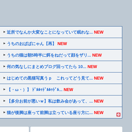
近所でなんか大変なことになっていて眠れな...
NEW
うちのおばばにゃん【再】
NEW
うちの猫は朝5時半に餌をねだって顔をザリ...
NEW
何の気なしにまとめブログ回ってたら 10...
NEW
はじめての黒猫写真うｐ これってどう見て...
NEW
【・ω・）】 ﾄﾞﾙﾙｯﾄﾞﾙﾙｯﾄﾞﾙ...
NEW
【多分お前が悪いｗ】私は飲み会があって、...
NEW
猫が後脚は座って前脚は立っている座り方に...
NEW