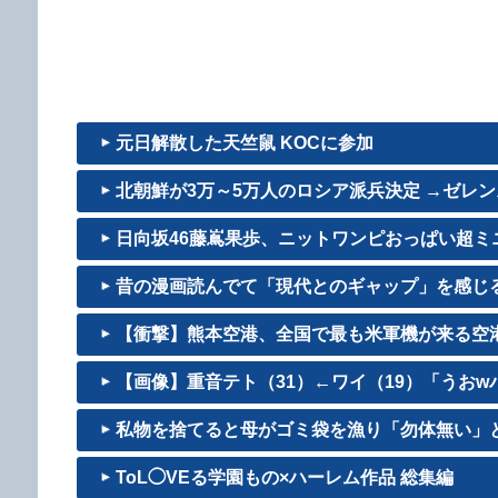
元日解散した天竺鼠 KOCに参加
北朝鮮が3万～5万人のロシア派兵決定 →ゼレンス
日向坂46藤嶌果歩、ニットワンピおっぱい超ミニ！
昔の漫画読んでて「現代とのギャップ」を感じ
【衝撃】熊本空港、全国で最も米軍機が来る空
【画像】重音テト（31）←ワイ（19）「うおwババ
私物を捨てると母がゴミ袋を漁り「勿体無い」と説
ToL◯VEる学園もの×ハーレム作品 総集編