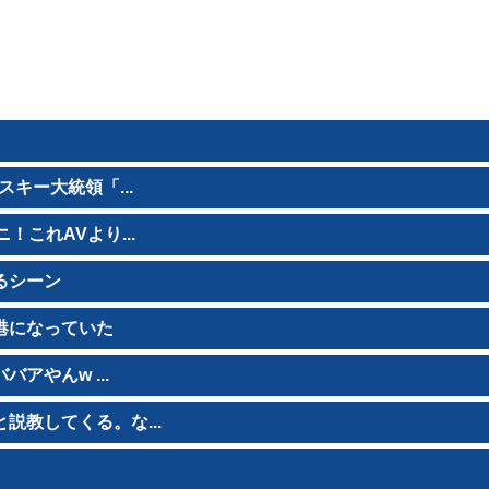
キー大統領「...
これAVより...
るシーン
港になっていた
アやんw ...
教してくる。な...