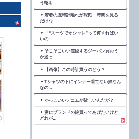
う靴を...
若者の腕時計離れが深刻 時間を見る
だけな...
「“スーツでオシャレ”って何すればい
いの...
そこそこいい値段するジーパン買おう
か迷っ...
【画像】この時計買うのどう？
Tシャツの下にインナー着てない奴なん
なの...
かっこいいデニムが欲しいんだが？
妻にブランドの鞄買ってあげたいけど
どれが...