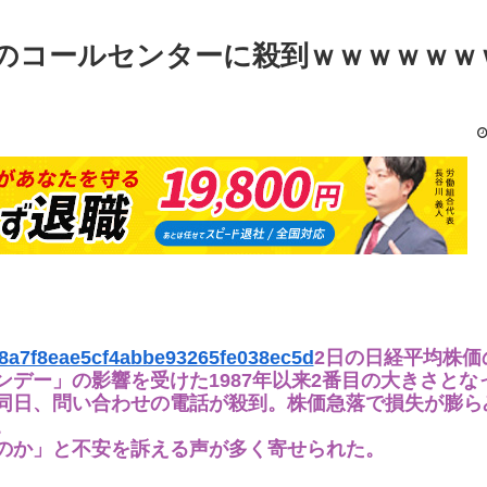
社のコールセンターに殺到ｗｗｗｗｗｗ
d68a7f8eae5cf4abbe93265fe038ec5d
2日の日経平均株価
デー」の影響を受けた1987年以来2番目の大きさとな
同日、問い合わせの電話が殺到。株価急落で損失が膨ら
。
のか」と不安を訴える声が多く寄せられた。