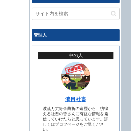
管理人
中の人
涙目社畜
波乱万丈紆余曲折の遍歴から、彷徨
える社畜の皆さんに有益な情報を発
信していけたらと思っています。詳
しくはプロフページをご覧くださ
い。