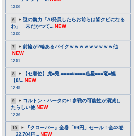
13:06
謎の勢力「AI発展したらお前らは皆クビになる
6
わ」→未だかつて...
NEW
13:00
前輪が2輪あるバイクｗｗｗｗｗｗｗｗｗ他
7
NEW
12:51
【セ順位】虎=兎-====//====燕星===竜=鯉
8
【8/...
NEW
12:45
コルトン・ハータのF1参戦の可能性が消滅し
9
たらしい他
NEW
12:36
『クローバー』全巻「99円」セール！全43巻
10
「22,704円...
NEW