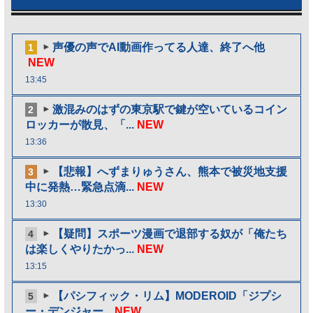
声優の声でAI動画作ってる人達、終了へ他
1
NEW
13:45
激混みのはずの東京駅で鍵が空いているコイン
2
ロッカーが散見、「...
NEW
13:36
【悲報】へずまりゅうさん、熊本で被災地支援
3
中に発熱…緊急点滴...
NEW
13:30
【疑問】スポーツ漫画で退部する奴が「俺たち
4
は楽しくやりたかっ...
NEW
13:15
【パシフィック・リム】MODEROID「ジプシ
5
ー・デンジャー...
NEW