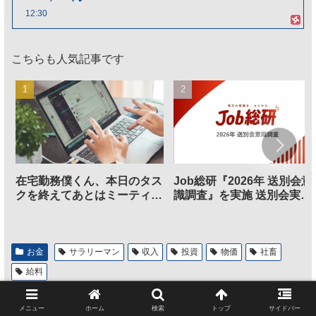
12:30
こちらも人気記事です
在宅勤務僕くん、本日のタス
Job総研『2026年 送別会意
クを終えてあとはミーティン
識調査』を実施 送別会実施
グに参加するだけとなる
割、参加意欲が高いも「自
のは不要」の声も
お金
サラリーマン
収入
投資
物価
社畜
給料
シェアする
メニュー
ホーム
検索
トップ
サイドバー