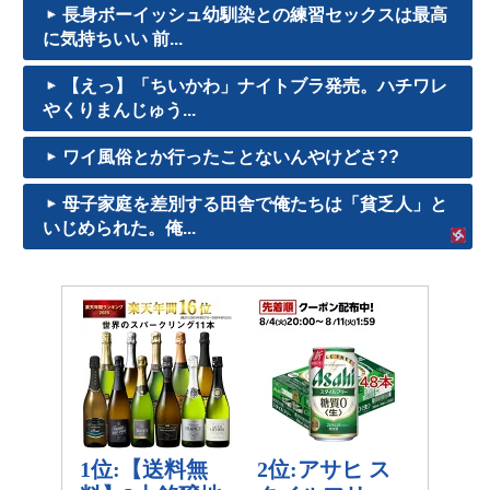
長身ボーイッシュ幼馴染との練習セックスは最高
に気持ちいい 前...
【えっ】「ちいかわ」ナイトブラ発売。ハチワレ
やくりまんじゅう...
ワイ風俗とか行ったことないんやけどさ??
母子家庭を差別する田舎で俺たちは「貧乏人」と
いじめられた。俺...