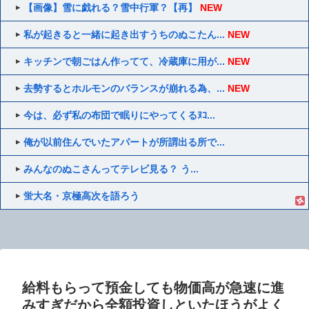
【画像】雪に戯れる？雪中行軍？【再】
NEW
私が起きると一緒に起き出すうちのぬこたん...
NEW
キッチンで朝ごはん作ってて、冷蔵庫に用が...
NEW
去勢するとホルモンのバランスが崩れる為、...
NEW
今は、必ず私の布団で眠りにやってくるﾇｺ...
俺が以前住んでいたアパートが所謂出る所で...
みんなのぬこさんってテレビ見る？ う...
蛍大名・京極高次を語ろう
給料もらって預金しても物価高が急速に進
みすぎだから全額投資しといたほうがよく