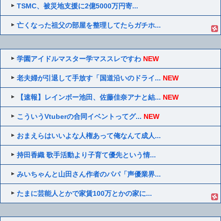
TSMC、被災地支援に2億5000万円寄...
亡くなった祖父の部屋を整理してたらガチホ...
学園アイドルマスター学マススレですわ
NEW
老夫婦が引退して手放す「国道沿いのドライ...
NEW
【速報】レインボー池田、佐藤佳奈アナと結...
NEW
こういうVtuberの合同イベントってグ...
NEW
おまえらはいいよな人権あって俺なんて成人...
持田香織 歌手活動より子育て優先という情...
みいちゃんと山田さん作者のパパ「声優業界...
たまに芸能人とかで家賃100万とかの家に...