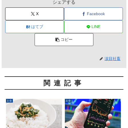
シェアする
X
Facebook
はてブ
LINE
コピー
涙目社畜
関連記事
お金
お金