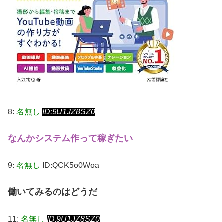
8:
名無し
ID:9U1JZ8SZ0
なんかシステム作って稼ぎたい
9:
名無し
ID:QCK5o0Woa
働いてみるのはどうだ
11:
名無し
ID:9U1JZ8SZ0