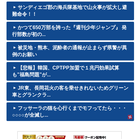
サンディエゴ郡の海兵隊基地で山火事が拡大し避
難命令！！
かつて650万部を誇った『週刊少年ジャンプ』 発
行部数が初の...
被災地・熊本、泥酔者の通報が止まらず県警が異
例のお願い
【悲報】韓国、CPTPP加盟で１兆円効果試算
も”福島問題”が...
JR東、長岡花火の客を乗せきれないためグリーン
車とグランクラ...
フッサーラの猫を心行くまでモフってたら・・・
○○○○が全滅し...