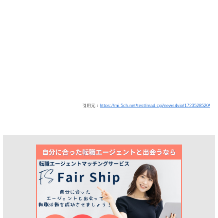
引用元：
https://mi.5ch.net/test/read.cgi/news4vip/1723528520/