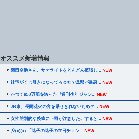
オススメ新着情報
羽田空港さん、サテライトをどんどん拡張し...
NEW
社宅がくじ引きになってる会社で旦那が最悪...
NEW
かつて650万部を誇った『週刊少年ジャン...
NEW
JR東、長岡花火の客を乗せきれないためグ...
NEW
女性差別的な後輩に上司が注意した。すると...
NEW
彡(●)(●) 「迷子の迷子の在日チョン...
NEW