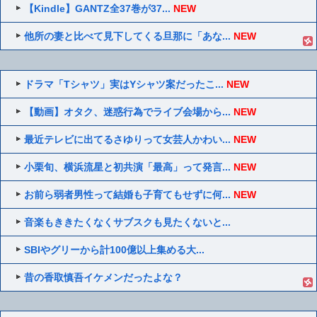
【Kindle】GANTZ全37巻が37...
NEW
他所の妻と比べて見下してくる旦那に「あな...
NEW
ドラマ「Tシャツ」実はYシャツ案だったこ...
NEW
【動画】オタク、迷惑行為でライブ会場から...
NEW
最近テレビに出てるさゆりって女芸人かわい...
NEW
小栗旬、横浜流星と初共演「最高」って発言...
NEW
お前ら弱者男性って結婚も子育てもせずに何...
NEW
音楽もききたくなくサブスクも見たくないと...
SBIやグリーから計100億以上集める大...
昔の香取慎吾イケメンだったよな？