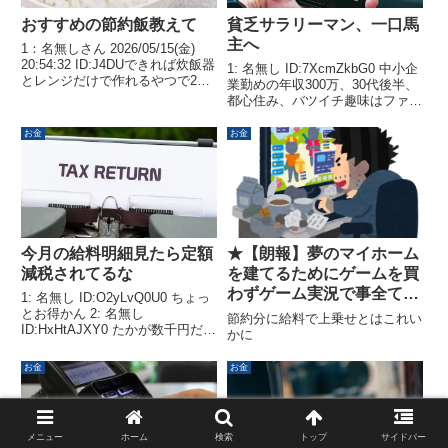
おすすめの節約飯教えて
貧乏サラリーマン、一口馬
主へ
1：名無しさん 2026/05/15(金)
20:54:32 ID:J4DUできれば炊飯器
1: 名無し ID:7XcmZkbG0 中小企
とレンジだけで作れるやつで2：
業勤めの年収300万、30代後半、
名無しさん 2026/05/15(金)
都心住み、バツイチ趣味はファッ
20:54:57 ID:5YQMわいは炊飯器
ションと音楽（フェス）、セッ〇
とレンジなしで教えて欲しい3：
ス、美味しいもの食べることしか
お金
お金
名無し...
しなんだか最近満たされない、だ
から一口馬主をやろうかなと考え
てる1.サ...
今月の給料明細見たら定額
★【朗報】夢のマイホーム
減税されてるな
を建てるためにゲームを買
わずゲーム実況で事全てを
1: 名無し ID:O2yLvQ0U0 ちょっ
済ませた結果245万円も節
とお得かん 2: 名無し
節約分に給料で上乗せとはこれい
ID:HxHtAJXY0 たかが数千円だ
約wwWw
かに
ろ？ 3: 名無し ID:O2yLvQ0U0
>>23万だった 5: 名無し
お金
お金
ID:HxHtAJXY0 >>3あー今月は住
民税...
メニュー
ホーム
検索
トップ
サイドバー