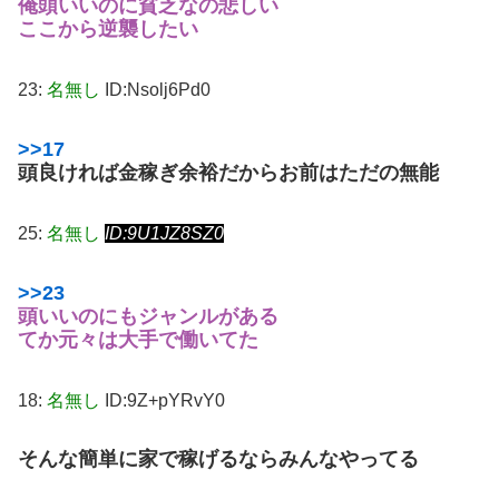
俺頭いいのに貧乏なの悲しい
ここから逆襲したい
23:
名無し
ID:Nsolj6Pd0
>>17
頭良ければ金稼ぎ余裕だからお前はただの無能
25:
名無し
ID:9U1JZ8SZ0
>>23
頭いいのにもジャンルがある
てか元々は大手で働いてた
18:
名無し
ID:9Z+pYRvY0
そんな簡単に家で稼げるならみんなやってる