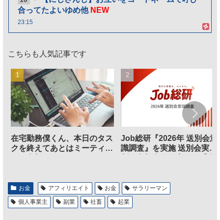
合ってたよいゆめ他
NEW
23:15
こちらも人気記事です
在宅勤務僕くん、本日のタス
Job総研『2026年 送別会意
クを終えてあとはミーティン
識調査』を実施 送別会実施
グに参加するだけとなる
割、参加意欲が高いも「自
のは不要」の声も
お金
アフィリエイト
お金
サラリーマン
個人事業主
副業
社畜
起業