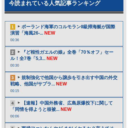
今読まれている人気記事ランキング
ポーランド海軍のコルモランII級掃海艇が国際
1
演習「海風26-...
NEW
00:36
『ど根性ガエルの娘』全巻「70％オフ」セー
2
ル！全7巻「5,3...
NEW
00:30
規制強化で他国から譲歩を引き出す中国の外交
3
戦略、他国がサプラ...
NEW
00:15
【速報】中国外務省、広島原爆投下に関して
4
「同情を得ようと核被...
NEW
00:06