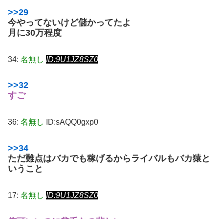
>>29
今やってないけど儲かってたよ
月に30万程度
34:
名無し
ID:9U1JZ8SZ0
>>32
すご
36:
名無し
ID:sAQQ0gxp0
>>34
ただ難点はバカでも稼げるからライバルもバカ猿と
いうこと
17:
名無し
ID:9U1JZ8SZ0