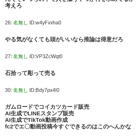
考えろ
26:
名無し
ID:w4yFvxha0
やる気がなくても頭がいいなら推論は得意だろ
27:
名無し
ID:VP3ZcWqt0
石拾って彫って売る
30:
名無し
ID:Bdy7px4l0
ガムロードでコイカツカード販売
AI生成でLINEスタンプ販売
AI生成でTikTok動画作成
fc2でエ〇動画投稿
今すぐできるのはこのへんかな