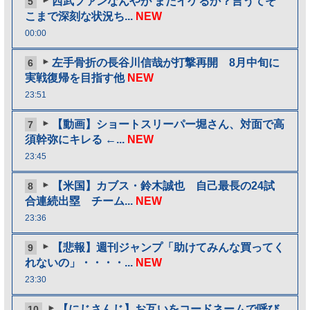
西武ファンなんやが まだイケるか？言うてそ
5
こまで深刻な状況ち...
NEW
00:00
左手骨折の長谷川信哉が打撃再開 8月中旬に
6
実戦復帰を目指す他
NEW
23:51
【動画】ショートスリーパー堀さん、対面で高
7
須幹弥にキレる ←...
NEW
23:45
【米国】カブス・鈴木誠也 自己最長の24試
8
合連続出塁 チーム...
NEW
23:36
【悲報】週刊ジャンプ「助けてみんな買ってく
9
れないの」・・・・...
NEW
23:30
【にじさんじ】お互いをコードネームで呼び
10