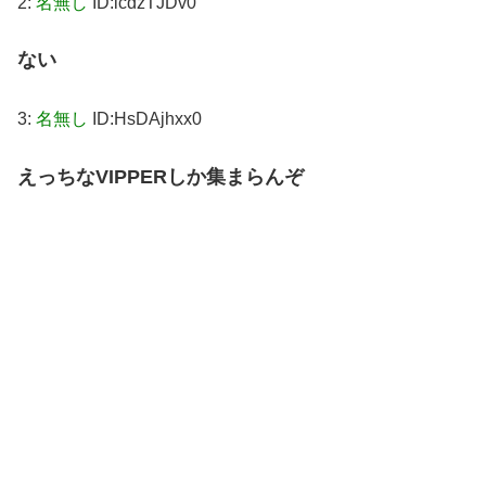
2:
名無し
ID:icdzTJDv0
ない
3:
名無し
ID:HsDAjhxx0
えっちなVIPPERしか集まらんぞ