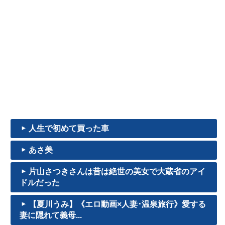
人生で初めて買った車
あさ美
片山さつきさんは昔は絶世の美女で大蔵省のアイ
ドルだった
【夏川うみ】《エロ動画×人妻･温泉旅行》愛する
妻に隠れて義母...