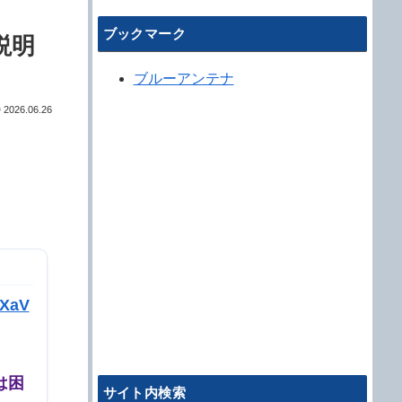
ブックマーク
説明
ブルーアンテナ
2026.06.26
kXaV
は困
サイト内検索