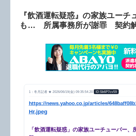
『飲酒運転疑惑』の家族ユーチ
も… 所属事務所が謝罪 契約
1：冬月記者 ★ 2026/06/19(金) 09:35:54.20
ID:Sb6P7cv59
https://news.yahoo.co.jp/articles/648baff0
Hr.jpeg
「飲酒運転疑惑」の家族ユーチューバー、