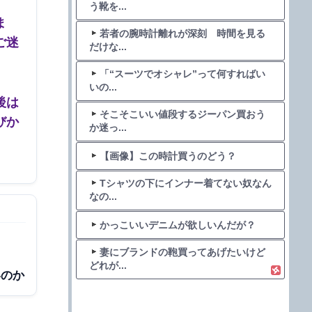
う靴を...
ま
若者の腕時計離れが深刻 時間を見る
ご迷
だけな...
「“スーツでオシャレ”って何すればい
いの...
後は
そこそこいい値段するジーパン買おう
びか
か迷っ...
【画像】この時計買うのどう？
Tシャツの下にインナー着てない奴なん
なの...
かっこいいデニムが欲しいんだが？
妻にブランドの鞄買ってあげたいけど
どれが...
いのか