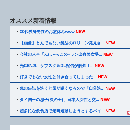
オススメ新着情報
30代独身男性のお盆休みwww
NEW
【画像】とんでもない髪型のロリコン発見さ...
NEW
会社の人事「んほ～wこのFラン出身美女堪...
NEW
光GENJI、サブスク＆DL配信が解禁！...
NEW
好きでもない女性と付き合ってしまった…
NEW
魚の缶詰を洗うと気が遠くなるので「自分洗...
NEW
タイ国王の息子(次の王)、日本人女性と交...
NEW
超多忙な飲食店で定時退勤しようとするバイ...
NEW