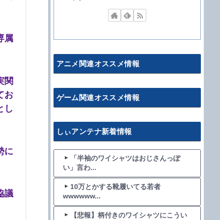
専属
アニメ関連オススメ情報
実関
てお
ゲーム関連オススメ情報
とし
しぃアンテナ新着情報
勢に
「半袖のワイシャツはおじさんっぽ
い」言わ...
10万とかする靴履いてる若者
協議
wwwwww...
【悲報】柄付きのワイシャツにこうい