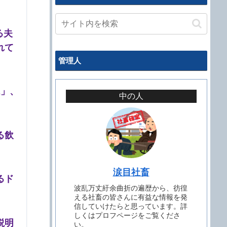
る夫
れて
管理人
A」、
中の人
る飲
涙目社畜
るド
波乱万丈紆余曲折の遍歴から、彷徨
える社畜の皆さんに有益な情報を発
信していけたらと思っています。詳
しくはプロフページをご覧くださ
説明
い。