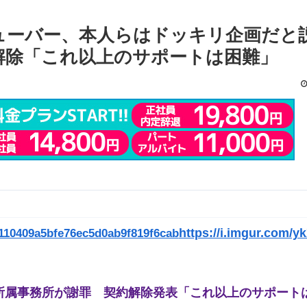
ューバー、本人らはドッキリ企画だと
解除「これ以上のサポートは困難」
https://i.imgur.com/y
8b110409a5bfe76ec5d0ab9f819f6cab
所属事務所が謝罪 契約解除発表「これ以上のサポート