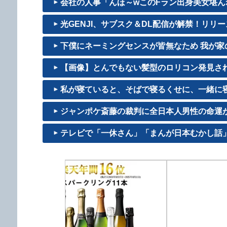
会社の人事「んほ～wこのFラン出身美女堪んね
光GENJI、サブスク＆DL配信が解禁！リリース
下僕にネーミングセンスが皆無なため 我が家の
【画像】とんでもない髪型のロリコン発見され
私が寝ていると、そばで寝るくせに、一緒に寝よ
ジャンポケ斎藤の裁判に全日本人男性の命運
テレビで「一休さん」「まんが日本むかし話」「