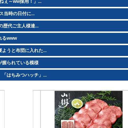
ぇ～ww採用！」...
当時の日付に...
歴代ご主人様達...
るwww
うと布団に入れた...
が握られている模様
はちみつハッチ」...