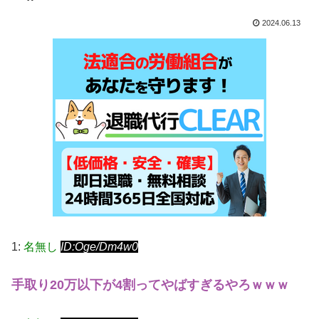
2024.06.13
1:
名無し
ID:Oge/Dm4w0
手取り20万以下が4割ってやばすぎるやろｗｗｗ