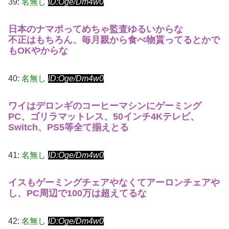
39:
名無し
ID:Oge/Dm4w0
日本のナマポってめちゃ監査ゆるいからな
不正はもちろん、毎月親から食べ物貰ってるとかで
もOKやからな
40:
名無し
ID:Oge/Dm4w0
ワイはデロンギのコーヒーマシンにゲーミング
PC、ゴリラマットレス、50インチ4Kテレビ、
Switch、PS5等全て揃えとる
41:
名無し
ID:Oge/Dm4w0
イスもゲーミングチェアやなくてアーロンチェアや
し、PC周辺で100万は超えてるな
42:
名無し
ID:Oge/Dm4w0