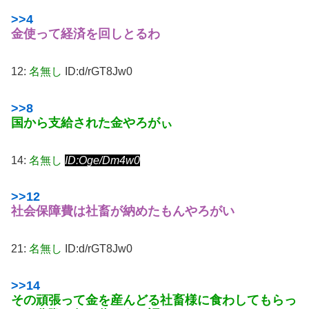
>>4
金使って経済を回しとるわ
12:
名無し
ID:d/rGT8Jw0
>>8
国から支給された金やろがぃ
14:
名無し
ID:Oge/Dm4w0
>>12
社会保障費は社畜が納めたもんやろがい
21:
名無し
ID:d/rGT8Jw0
>>14
その頑張って金を産んどる社畜様に食わしてもらっ