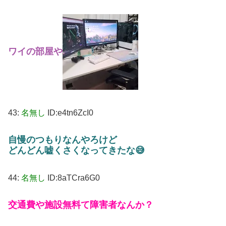
ワイの部屋や
43:
名無し
ID:e4tn6ZcI0
自慢のつもりなんやろけど
どんどん嘘くさくなってきたな😅
44:
名無し
ID:8aTCra6G0
交通費や施設無料て障害者なんか？