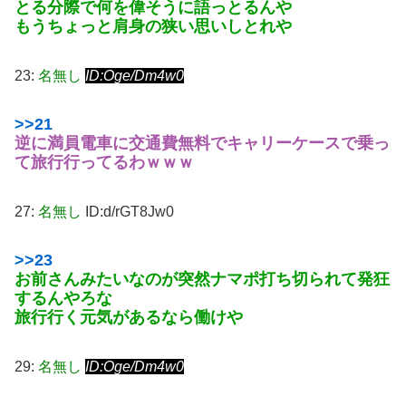
とる分際で何を偉そうに語っとるんや
もうちょっと肩身の狭い思いしとれや
23:
名無し
ID:Oge/Dm4w0
>>21
逆に満員電車に交通費無料でキャリーケースで乗っ
て旅行行ってるわｗｗｗ
27:
名無し
ID:d/rGT8Jw0
>>23
お前さんみたいなのが突然ナマポ打ち切られて発狂
するんやろな
旅行行く元気があるなら働けや
29:
名無し
ID:Oge/Dm4w0