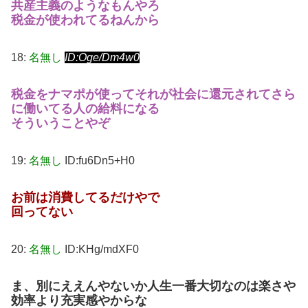
共産主義のようなもんやろ
税金が使われてるねんから
18:
名無し
ID:Oge/Dm4w0
税金をナマポが使ってそれが社会に還元されてさら
に働いてる人の給料になる
そういうことやぞ
19:
名無し
ID:fu6Dn5+H0
お前は消費してるだけやで
回ってない
20:
名無し
ID:KHg/mdXF0
ま、別にええんやないか
人生一番大切なのは楽さや
効率より充実感やからな