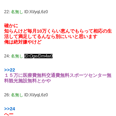
22:
名無し
ID:XI/yqL6z0
確かに
知らんけど毎月10万くらい恵んでもらって相応の生
活して満足してるんなら別にいいと思います
俺は絶対嫌やけど
24:
名無し
ID:Oge/Dm4w0
>>22
１５万に医療費無料交通費無料スポーツセンター無
料観光施設無料とかや
26:
名無し
ID:XI/yqL6z0
>>24
へー