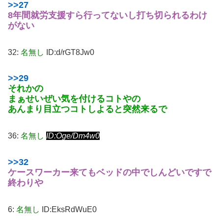
>>27
8年間就労支援すら行ってないし打ち切られるわけ
がない
32:
名無し
ID:d/rGT8Jw0
>>29
それかの
まぁせいぜい気を付けるコトやの
あんまり目立つコトしよると突然来るで
36:
名無し
ID:Oge/Dm4w0
>>32
ケースワーカー来てもベッドの中でしんどいですで
終わりや
6:
名無し
ID:EksRdWuE0