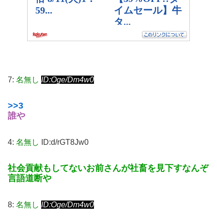
7:
名無し
ID:Oge/Dm4w0
>>3
誰や
4:
名無し
ID:d/rGT8Jw0
社会貢献もしてないお前さんが社畜を見下すなんぞ
言語道断や
8:
名無し
ID:Oge/Dm4w0