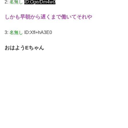
2:
名無し
ID:Oge/Dm4w0
しかも早朝から遅くまで働いてそれや
3:
名無し
ID:XfI+hA3E0
おはようEちゃん