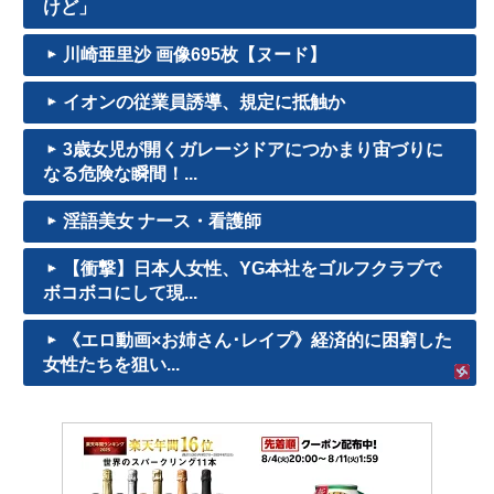
けど」
川崎亜里沙 画像695枚【ヌード】
イオンの従業員誘導、規定に抵触か
3歳女児が開くガレージドアにつかまり宙づりに
なる危険な瞬間！...
淫語美女 ナース・看護師
【衝撃】日本人女性、YG本社をゴルフクラブで
ボコボコにして現...
《エロ動画×お姉さん･レイプ》経済的に困窮した
女性たちを狙い...