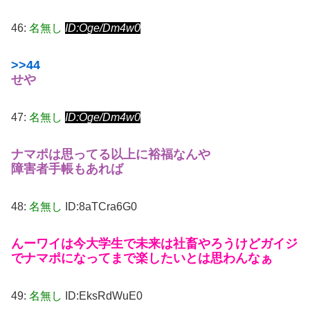
46:
名無し
ID:Oge/Dm4w0
>>44
せや
47:
名無し
ID:Oge/Dm4w0
ナマポは思ってる以上に裕福なんや
障害者手帳もあれば
48:
名無し
ID:8aTCra6G0
んーワイは今大学生で未来は社畜やろうけどガイジ
でナマポになってまで楽したいとは思わんなぁ
49:
名無し
ID:EksRdWuE0