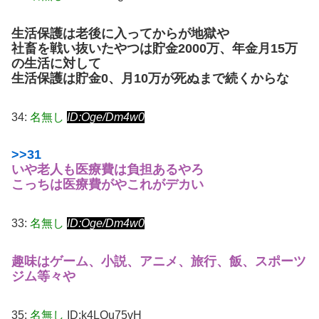
生活保護は老後に入ってからが地獄や
社畜を戦い抜いたやつは貯金2000万、年金月15万
の生活に対して
生活保護は貯金0、月10万が死ぬまで続くからな
34:
名無し
ID:Oge/Dm4w0
>>31
いや老人も医療費は負担あるやろ
こっちは医療費がやこれがデカい
33:
名無し
ID:Oge/Dm4w0
趣味はゲーム、小説、アニメ、旅行、飯、スポーツ
ジム等々や
35:
名無し
ID:k4LQu75vH