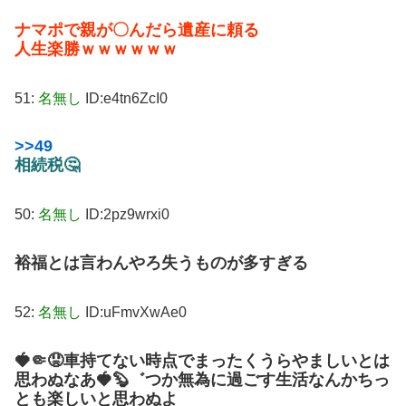
ナマポで親が〇んだら遺産に頼る
人生楽勝ｗｗｗｗｗｗ
51:
名無し
ID:e4tn6ZcI0
>>49
相続税🤔
50:
名無し
ID:2pz9wrxi0
裕福とは言わんやろ失うものが多すぎる
52:
名無し
ID:uFmvXwAe0
🍓🤏😟車持てない時点でまったくうらやましいとは
思わぬなあ🍓🦫゛つか無為に過ごす生活なんかちっ
とも楽しいと思わぬよ