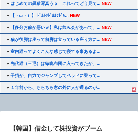
はじめての黒猫写真うｐ これってどう見て...
NEW
【・ω・）】 ﾄﾞﾙﾙｯﾄﾞﾙﾙｯﾄﾞﾙ...
NEW
【多分お前が悪いｗ】私は飲み会があって、...
NEW
猫が後脚は座って前脚は立っている座り方に...
NEW
室内猫ってよくこんな感じで寝てる事あるよ...
先代猫（三毛）は毎晩布団に入ってきたが、...
子猫が、自力でジャンプしてベッドに登って...
１年前から、ちらちら窓の外に人が通るのが...
【韓国】借金して株投資がブーム