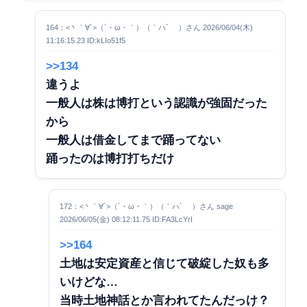
164：<丶｀∀´>（´・ω・｀）（｀ハ´ ）さん 2026/06/04(木)
11:16:15.23 ID:kLIo51f5
>>134
違うよ
一般人は株は博打という認識が強固だった
から
一般人は借金してまで踊ってない
踊ったのは博打打ちだけ
172：<丶｀∀´>（´・ω・｀）（｀ハ´ ）さん sage
2026/06/05(金) 08:12:11.75 ID:FA3LcYrI
>>164
土地は安定資産と信じて破綻した奴も多
いけどな…
当時土地神話とか言われてたんだっけ？