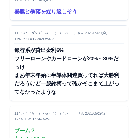
暴騰と暴落を繰り返しそう
111：<丶｀∀´>（´・ω・｀）（｀ハ´ ）さん 2026/05/29(金)
14:51:43.50 ID:quAOV3J2
銀行系が貸出金利6%
フリーローンやカードローンが20%～30%だ
っけ
まあ年末年始に半導体関連買ってれば大勝利
だろうけど一般銘柄って確かそこまで上がっ
てなかったような
117：<丶｀∀´>（´・ω・｀）（｀ハ´ ）さん 2026/05/29(金)
17:15:36.41 ID:2fro5AS/
ブーム？