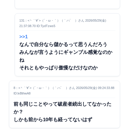
131：<丶｀∀´>（´・ω・｀）（｀ハ´ ）さん 2026/05/29(金)
21:37:08.70 ID:TydTzws5
>>1
なんで自分なら儲かるって思うんだろう
みんなが言うようにギャンブル感覚なのか
ね
それともやっぱり傲慢なだけなのか
8：<丶｀∀´>（´・ω・｀）（｀ハ´ ）さん 2026/05/29(金) 09:24:33.88
ID:lxBthwA8
前も同じことやって破産者続出してなかった
か？
しかも前から10年も経ってないはず