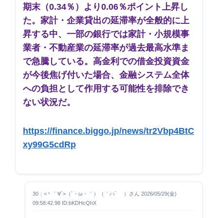
期末（0.34％）より0.06％ポイント上昇し
た。家計・企業貸出の延滞率が全般的に上
昇する中、一部の銀行では家計・小規模事
業者・不動産業の延滞率が過去最高水準ま
で急騰している。高金利での借金投資資金
が今後焦げ付いた場合、金融システム全体
への負担として作用する可能性を排除でき
ない状況だ。
https://finance.biggo.jp/news/tr2Vbp4BtC
xy99G5cdRp
30：<丶｀∀´>（´・ω・｀）（｀ハ´ ）さん 2026/05/29(金)
09:58:42.98 ID:bKDHcQhX