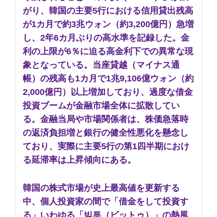
がり、韓国の主要5行における信用貸出残高
が1カ月で約3兆ウォン（約3,200億円）急増
し、2年6カ月ぶりの高水準を記録した。金
利の上限が6％に迫る高金利下での異常な現
象となっている。当座貸越（マイナス通
帳）の残高も1カ月で1兆9,106億ウォン（約
2,000億円）以上増加しており、過度な借金
投資ブームが金融市場全体に拡散してい
る。金融当局や市場関係者は、株価急落時
の返済負担増と銀行の健全性悪化を懸念し
ており、実際に主要5行の第1四半期におけ
る延滞率は上昇傾向にある。
韓国の株式市場が史上最高値を更新する
中、個人投資家の間で「借金をして投資す
る」いわゆる「빚투（ビットゥ）」の熱風