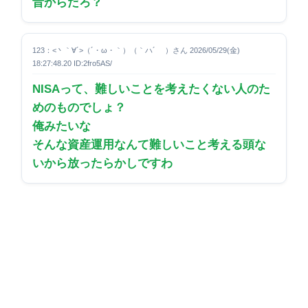
昔からだろ？
123：<丶｀∀´>（´・ω・｀）（｀ハ´ ）さん 2026/05/29(金)
18:27:48.20 ID:2fro5AS/
NISAって、難しいことを考えたくない人のた
めのものでしょ？
俺みたいな
そんな資産運用なんて難しいこと考える頭な
いから放ったらかしですわ