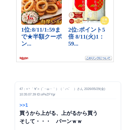
47：<丶｀∀´>（´・ω・｀）（｀ハ´ ）さん 2026/05/29(金)
10:35:07.39 ID:oPeZFYgr
>>1
買うから上がる、上がるから買う
そして・・・ パーン
ｗｗ