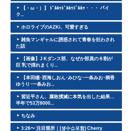
【・ω・）】 ﾄﾞﾙﾙｯﾄﾞﾙﾙｯﾄﾞﾙﾙｯ・・・ バイ
ク...
ホロライブのAZKi、可愛すぎる
雑魚マンギャルに誘惑されて青春を狂わされ
た話
【画像】J Kダンス部、なぜか部員の８割が
巨 乳で揺れまくり...
【本田瞳･西海しおん･みひな･一条みお･桐香
ゆうり･一条みお...
習近平さん、腐敗撲滅に本気を出した結果…
半年で53万8000...
ちなみ
3:26〜 注目箇所｜[생수쇼포함] Cherry