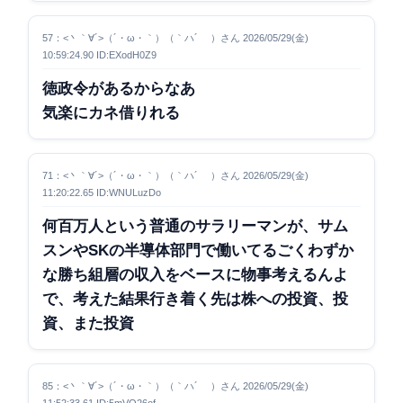
57：<丶｀∀´>（´・ω・｀）（｀ハ´ ）さん 2026/05/29(金)
10:59:24.90 ID:EXodH0Z9
徳政令があるからなあ
気楽にカネ借りれる
71：<丶｀∀´>（´・ω・｀）（｀ハ´ ）さん 2026/05/29(金)
11:20:22.65 ID:WNULuzDo
何百万人という普通のサラリーマンが、サム
スンやSKの半導体部門で働いてるごくわずか
な勝ち組層の収入をベースに物事考えるんよ
で、考えた結果行き着く先は株への投資、投
資、また投資
85：<丶｀∀´>（´・ω・｀）（｀ハ´ ）さん 2026/05/29(金)
11:52:33.61 ID:5mVQ26of