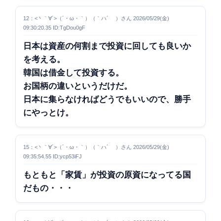
12：<丶｀∀´>（´・ω・｀）（｀ハ´ ）さん 2026/05/29(金)
09:30:20.35 ID:TgDou0gF
日本は資産の何割まで投資に回しても良いか
を考える。
韓国は借金して投資する。
お国柄の違いというだけだ。
日本に集らなければどうでもいいので、勝手
にやっとけ。
15：<丶｀∀´>（´・ω・｀）（｀ハ´ ）さん 2026/05/29(金)
09:35:54.55 ID:ycp53iFJ
もともと「家賃」が投資の原資になってる国
だもの・・・