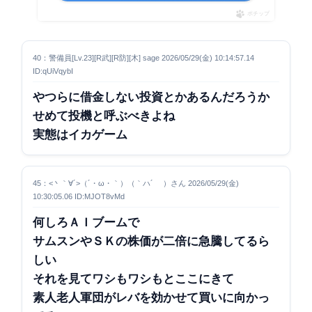
ポチップ
40：警備員[Lv.23][R武][R防][木] sage 2026/05/29(金) 10:14:57.14
ID:qUiVqybI
やつらに借金しない投資とかあるんだろうか
せめて投機と呼ぶべきよね
実態はイカゲーム
45：<丶｀∀´>（´・ω・｀）（｀ハ´ ）さん 2026/05/29(金)
10:30:05.06 ID:MJOT8vMd
何しろＡＩブームで
サムスンやＳＫの株価が二倍に急騰してるら
しい
それを見てワシもワシもとここにきて
素人老人軍団がレバを効かせて買いに向かっ