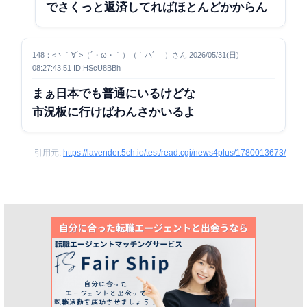
でさくっと返済してればほとんどかからん
148：<丶｀∀´>（´・ω・｀）（｀ハ´ ）さん 2026/05/31(日)
08:27:43.51 ID:HScU8BBh
まぁ日本でも普通にいるけどな
市況板に行けばわんさかいるよ
引用元:
https://lavender.5ch.io/test/read.cgi/news4plus/1780013673/