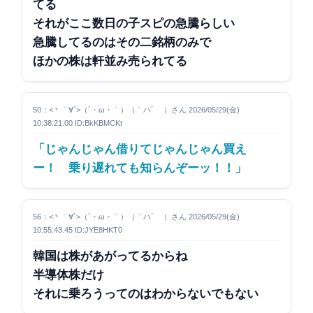
てる
それがここ数日の子スピの急騰らしい
急騰してるのはその二銘柄のみで
ほかの株は軒並み売られてる
50：<丶｀∀´>（´・ω・｀）（｀ハ´ ）さん 2026/05/29(金)
10:38:21.00 ID:BkKBMCKt
「じゃんじゃん借りてじゃんじゃん買え
ー！ 乗り遅れても知らんぞーッ！！」
56：<丶｀∀´>（´・ω・｀）（｀ハ´ ）さん 2026/05/29(金)
10:55:43.45 ID:JYE8HKT0
韓国は株があがってるからね
半導体株だけ
それに乗ろうってのはわからないでもない