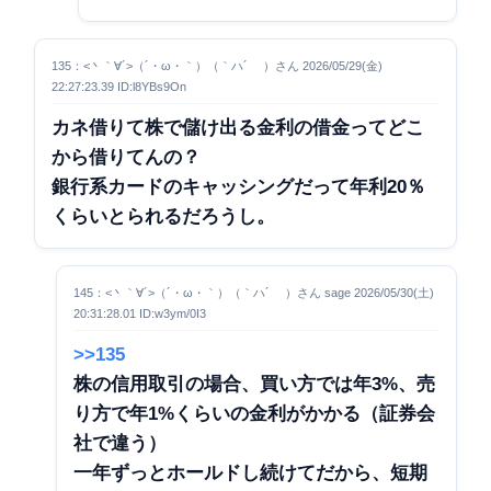
135：<丶｀∀´>（´・ω・｀）（｀ハ´ ）さん 2026/05/29(金)
22:27:23.39 ID:l8YBs9On
カネ借りて株で儲け出る金利の借金ってどこ
から借りてんの？
銀行系カードのキャッシングだって年利20％
くらいとられるだろうし。
145：<丶｀∀´>（´・ω・｀）（｀ハ´ ）さん sage 2026/05/30(土)
20:31:28.01 ID:w3ym/0I3
>>135
株の信用取引の場合、買い方では年3%、売
り方で年1%くらいの金利がかかる（証券会
社で違う）
一年ずっとホールドし続けてだから、短期