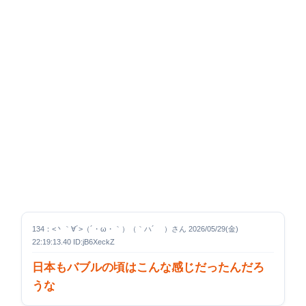
134：<丶｀∀´>（´・ω・｀）（｀ハ´ ）さん 2026/05/29(金)
22:19:13.40 ID:jB6XeckZ
日本もバブルの頃はこんな感じだったんだろ
うな