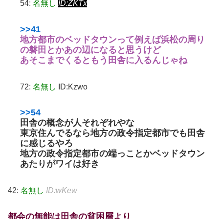
54:
名無し
ID:ZKTx
>>41
地方都市のベッドタウンって例えば浜松の周り
の磐田とかあの辺になると思うけど
あそこまでくるともう田舎に入るんじゃね
72:
名無し
ID:Kzwo
>>54
田舎の概念が人それぞれやな
東京住んでるなら地方の政令指定都市でも田舎
に感じるやろ
地方の政令指定都市の端っことかベッドタウン
あたりがワイは好き
42:
名無し
ID:wKew
都会の無能は田舎の貧困層より