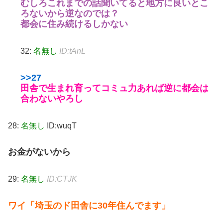
むしろこれまでの話聞いてると地方に良いとこ
ろないから逆なのでは？
都会に住み続けるしかない
32:
名無し
ID:tAnL
>>27
田舎で生まれ育ってコミュ力あれば逆に都会は
合わないやろし
28:
名無し
ID:wuqT
お金がないから
29:
名無し
ID:CTJK
ワイ「埼玉のド田舎に30年住んでます」