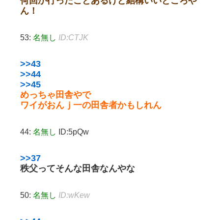
何回か行ったことあるけど結構いいところや
ん！
53:
名無し
ID:CTJK
>>43
>>44
>>45
めっちゃ田舎やで
ワイがおんｊ一の田舎者かもしれん
44:
名無し
ID:5pQw
>>37
秩父ってそんな田舎なんやな
50:
名無し
ID:wKew