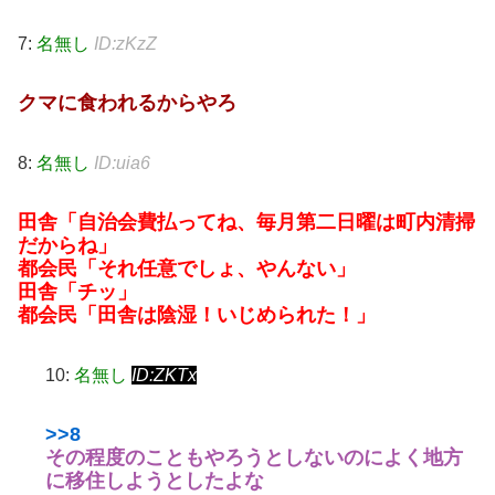
7:
名無し
ID:zKzZ
クマに食われるからやろ
8:
名無し
ID:uia6
田舎「自治会費払ってね、毎月第二日曜は町内清掃
だからね」
都会民「それ任意でしょ、やんない」
田舎「チッ」
都会民「田舎は陰湿！いじめられた！」
10:
名無し
ID:ZKTx
>>8
その程度のこともやろうとしないのによく地方
に移住しようとしたよな