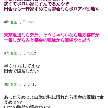
狭くてボロい家にすんでるんやぞ
田舎なら一軒家すめても都会ならボロアパ団地や
46:
名無し
ID:tAnL
東京近辺なら郊外、そうじゃないなら地方都市が
一番しがらみと都会の喧騒から無縁やと思う
47:
名無し
ID:tUGz
早くFIREしてえな
田舎で隠居したい
48:
名無し
ID:8K16
あったりめぇよ白米の味に慣れたら田舎の麦飯は食
えめぇ??
いつの時代の話やねん?