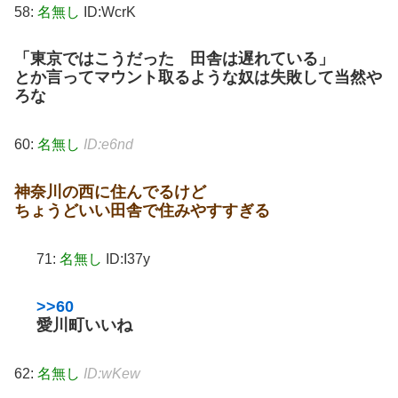
58:
名無し
ID:WcrK
「東京ではこうだった 田舎は遅れている」
とか言ってマウント取るような奴は失敗して当然や
ろな
60:
名無し
ID:e6nd
神奈川の西に住んでるけど
ちょうどいい田舎で住みやすすぎる
71:
名無し
ID:I37y
>>60
愛川町いいね
62:
名無し
ID:wKew