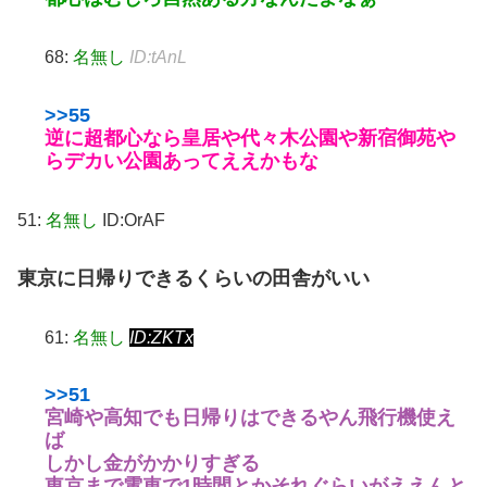
68:
名無し
ID:tAnL
>>55
逆に超都心なら皇居や代々木公園や新宿御苑や
らデカい公園あってええかもな
51:
名無し
ID:OrAF
東京に日帰りできるくらいの田舎がいい
61:
名無し
ID:ZKTx
>>51
宮崎や高知でも日帰りはできるやん飛行機使え
ば
しかし金がかかりすぎる
東京まで電車で1時間とかそれぐらいがええんと