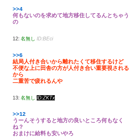
>>4
何もないのを求めて地方移住してるんとちゃう
の
12:
名無し
ID:BEci
>>6
結局人付き合いから離れたくて移住するけど
不便な上に田舎の方が人付き合い重要視される
から
二重苦で疲れるんや
13:
名無し
ID:ZKTx
>>12
うーんそうすると地方の良いところ何もなく
ね？
おまけに給料も安いやろ