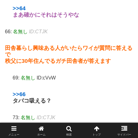
>>64
まあ確かにそれはそうやな
66:
名無し
ID:CTJK
田舎暮らし興味ある人がいたらワイが質問に答える
で
秩父に30年住んでるガチ田舎者が答えます
69:
名無し
ID:cVvW
>>66
タバコ吸える？
73:
名無し
ID:CTJK
>>69
メニュー
ホーム
検索
トップ
サイドバー