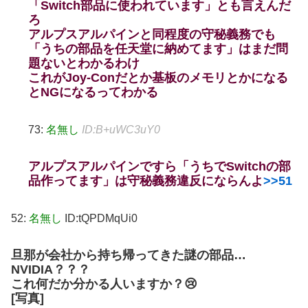
「Switch部品に使われています」とも言えんだ
ろ
アルプスアルパインと同程度の守秘義務でも
「うちの部品を任天堂に納めてます」はまだ問
題ないとわかるわけ
これがJoy-Conだとか基板のメモリとかになる
とNGになるってわかる
73:
名無し
ID:B+uWC3uY0
アルプスアルパインですら「うちでSwitchの部
品作ってます」は守秘義務違反にならんよ
>>51
52:
名無し
ID:tQPDMqUi0
旦那が会社から持ち帰ってきた謎の部品…
NVIDIA？？？
これ何だか分かる人いますか？😢
[写真]