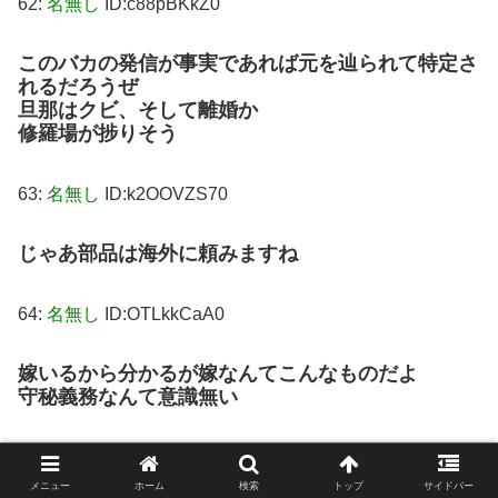
62:
名無し
ID:c88pBKkZ0
このバカの発信が事実であれば元を辿られて特定さ
れるだろうぜ
旦那はクビ、そして離婚か
修羅場が捗りそう
63:
名無し
ID:k2OOVZS70
じゃあ部品は海外に頼みますね
64:
名無し
ID:OTLkkCaA0
嫁いるから分かるが嫁なんてこんなものだよ
守秘義務なんて意識無い
67:
名無し
ID:Xm0PWdZ80
メニュー
ホーム
検索
トップ
サイドバー