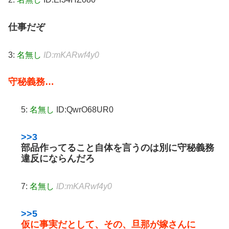
仕事だぞ
3:
名無し
ID:mKARwf4y0
守秘義務…
5:
名無し
ID:QwrO68UR0
>>3
部品作ってること自体を言うのは別に守秘義務
違反にならんだろ
7:
名無し
ID:mKARwf4y0
>>5
仮に事実だとして、その、旦那が嫁さんに