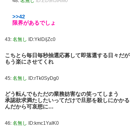
48:
名無し
ID:ED9nJfAM0
>>42
限界があるでしょ
43:
名無し
ID:YklD/jZc0
こちとら毎日毎秒抽選応募して即落選する日々だが
もう楽にさせてくれ
45:
名無し
ID:rTk0SyDg0
どう転んでもただの業務妨害なの笑ってしまう
承認欲求満たしたいってだけで旦那を殺しにかかる
んだから可哀想に…
46:
名無し
ID:kmc1YaIK0