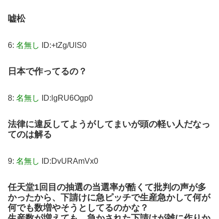
嘘松
6:
名無し
ID:+tZg/UlS0
日本で作ってるの？
8:
名無し
ID:lgRU6Ogp0
法律に違反してようがしてまいが頭の軽い人だなっ
てのは解る
9:
名無し
ID:DvURAmVx0
任天堂1回目の抽選の当選率が酷くて批判の声が多
かったから、下請けに急ピッチで生産急かして何が
何でも数増やそうとしてるのかな？
生産数が増えても、急かされた下請けが雑に作りか