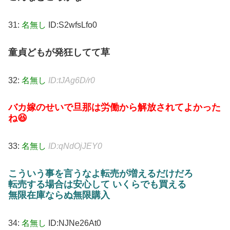
31:
名無し
ID:S2wfsLfo0
童貞どもが発狂してて草
32:
名無し
ID:tJAg6D/r0
バカ嫁のせいで旦那は労働から解放されてよかった
ね😆
33:
名無し
ID:qNdOjJEY0
こういう事を言うなよ転売が増えるだけだろ
転売する場合は安心して いくらでも買える
無限在庫ならぬ無限購入
34:
名無し
ID:NJNe26At0