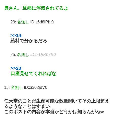
奥さん、旦那に浮気されてるよ
23:
名無し
ID:z6d8lPbl0
>>14
給料で分かるだろ
25:
名無し
ID:erUrKh7B0
>>23
口座見せてくれればな
15:
名無し
ID:xi302jdV0
任天堂のことだ生産可能な数量聞いてその上限超え
るようなことはすまい
このポストの内容が本当かどうかは知らんがねw