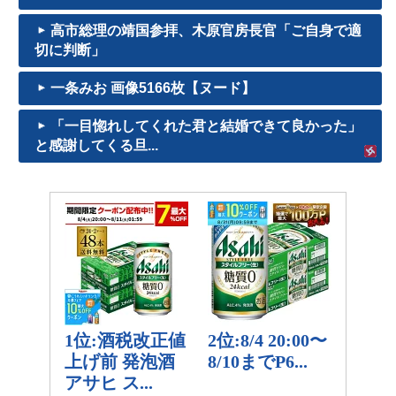
高市総理の靖国参拝、木原官房長官「ご自身で適
切に判断」
一条みお 画像5166枚【ヌード】
「一目惚れしてくれた君と結婚できて良かった」
と感謝してくる旦...