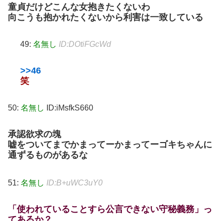
童貞だけどこんな女抱きたくないわ
向こうも抱かれたくないから利害は一致している
49:
名無し
ID:DOtiFGcWd
>>46
笑
50:
名無し
ID:iMsfkS660
承認欲求の塊
嘘をついてまでかまってーかまってー
ゴキちゃんに
通ずるものがあるな
51:
名無し
ID:B+uWC3uY0
「使われていることすら公言できない守秘義務」っ
てあるか？