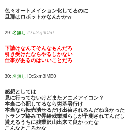
色々オートメイション化してるのに
旦那はロボットかなんかかw
29:
名無し
ID:tJAg6D/r0
下請けなんてそんなもんだろ
引き受けたならやるしかない
仕事があるのはいいことだろ
30:
名無し
ID:Sxrn3lME0
感想としては
見に行ってないけどまたアニメアイコン？
本当に心配してるなら労基署行け
本当なら転売潰せるだけ出荷されるんだね良かった
トランプ絡みで昇給残業減らしが予測されてんだし
貰えるうちに残業沢山出来て良かったな
こんなところかな