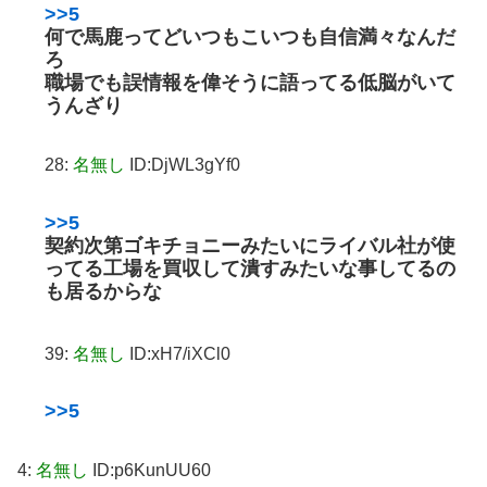
>>5
何で馬鹿ってどいつもこいつも自信満々なんだ
ろ
職場でも誤情報を偉そうに語ってる低脳がいて
うんざり
28:
名無し
ID:DjWL3gYf0
>>5
契約次第
ゴキチョニーみたいにライバル社が使
ってる工場を買収して潰すみたいな事してるの
も居るからな
39:
名無し
ID:xH7/iXCl0
>>5
4:
名無し
ID:p6KunUU60