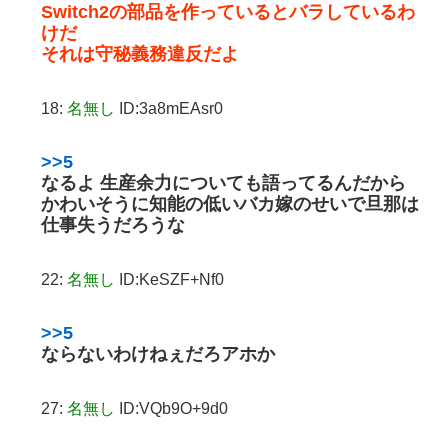
Switch2の部品を作っているとバラしているわ
けだ
それは守秘義務違反だよ
18:
名無し
ID:3a8mEAsr0
>>5
なるよ 生産余力についても語ってるんだから
かわいそうに知能の低いバカ嫁のせいで旦那は
仕事失うだろうな
22:
名無し
ID:KeSZF+Nf0
>>5
ならないわけねぇだろアホか
27:
名無し
ID:VQb9O+9d0