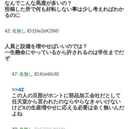
なんでこんな馬鹿が多いの？
投稿した所で何も好転しない事は少し考えればわか
るのに
42:
名無し
ID:D/w2eK2W0
人員と設備を増やせばいいのでは？
一生懸命にやっているから許されるのは学生までだ
ぞ
47:
名無し
ID:KimIiiUl0
>>42
この人の旦那がホントに部品加工会社だとして
任天堂から言われたのならやらなきゃいけない
けどXの生産増やせに応える必要は全く無いんだ
よね