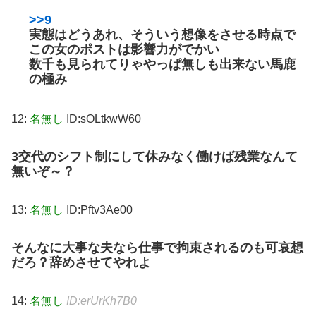
>>9
実態はどうあれ、そういう想像をさせる時点で
この女のポストは影響力がでかい
数千も見られてりゃやっぱ無しも出来ない
馬鹿
の極み
12:
名無し
ID:sOLtkwW60
3交代のシフト制にして休みなく働けば残業なんて
無いぞ～？
13:
名無し
ID:Pftv3Ae00
そんなに大事な夫なら仕事で拘束されるのも可哀想
だろ？辞めさせてやれよ
14:
名無し
ID:erUrKh7B0