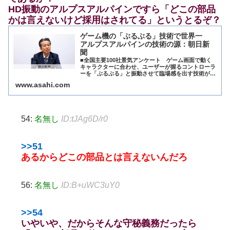
HD振動のアルプスアルパインですら「どこの部品
かは言えないけど採用はされてる」というとるぞ？
ゲーム機の「ぶるぶる」技術で世界一
アルプスアルパインの技術の源：朝日新
聞
■全国主要100社景気アンケート ゲーム画面で動く
キャラクターに合わせ、ユーザーが握るコントローラ
ーを「ぶるぶる」と振動させて臨場感を出す技術があ
ります。この分野の振動装置でシェア世界一を誇るの
www.asahi.com
が、電…
54:
名無し
ID:tJAg6D/r0
>>51
あるからどこの部品とは言えないんだろ
56:
名無し
ID:B+uWC3uY0
>>54
いやいや、だからそんな守秘義務だったら