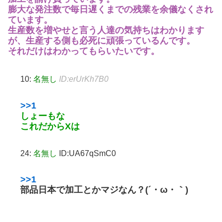
膨大な発注数で毎日遅くまでの残業を余儀なくされ
ています。
生産数を増やせと言う人達の気持ちはわかります
が、生産する側も必死に頑張っているんです。
それだけはわかってもらいたいです。
10:
名無し
ID:erUrKh7B0
>>1
しょーもな
これだからXは
24:
名無し
ID:UA67qSmC0
>>1
部品日本で加工とかマジなん？(´・ω・｀)