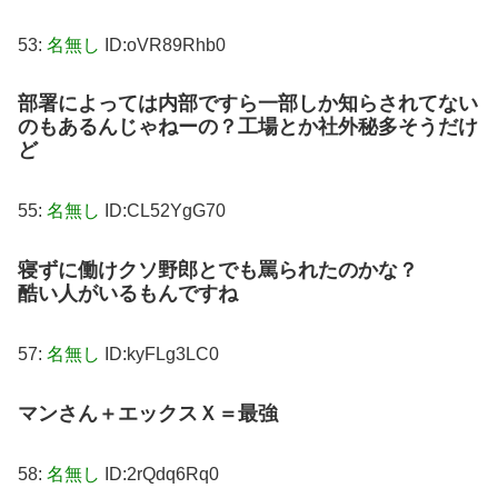
53:
名無し
ID:oVR89Rhb0
部署によっては内部ですら一部しか知らされてない
のもあるんじゃねーの？工場とか社外秘多そうだけ
ど
55:
名無し
ID:CL52YgG70
寝ずに働けクソ野郎とでも罵られたのかな？
酷い人がいるもんですね
57:
名無し
ID:kyFLg3LC0
マンさん＋エックスＸ＝最強
58:
名無し
ID:2rQdq6Rq0