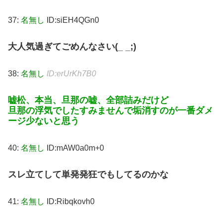
37:
名無し
ID:siEH4QGn0
大人気過ぎてごめんなさい(_ _;)
38:
名無し
ID:erUrKh7B0
嘘松、本当、旦那の嘘、全部詰みだけど
旦那の浮気でしたすみませんで垢消すのが一番ダメ
ージ少ないと思う
40:
名無し
ID:mAW0a0m+0
スレ立てして単発発狂でもしてるのかな
41:
名無し
ID:Ribqkovh0