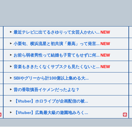
最近テレビに出てるさゆりって女芸人かわい...
NEW
小栗旬、横浜流星と初共演「最高」って発言...
NEW
お前ら弱者男性って結婚も子育てもせずに何...
NEW
音楽もききたくなくサブスクも見たくないと...
NEW
SBIやグリーから計100億以上集める大...
昔の香取慎吾イケメンだったよな？
【Vtuber】ホロライブが企画配信の被...
【Vtuber】広島最大級の遊園地みろく...