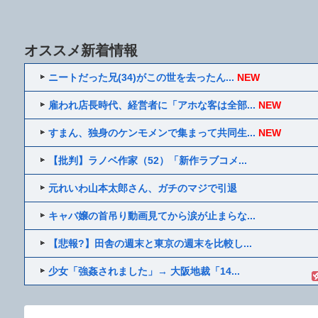
オススメ新着情報
ニートだった兄(34)がこの世を去ったん...
NEW
雇われ店長時代、経営者に「アホな客は全部...
NEW
すまん、独身のケンモメンで集まって共同生...
NEW
【批判】ラノベ作家（52）「新作ラブコメ...
元れいわ山本太郎さん、ガチのマジで引退
キャバ嬢の首吊り動画見てから涙が止まらな...
【悲報?】田舎の週末と東京の週末を比較し...
少女「強姦されました」→ 大阪地裁「14...