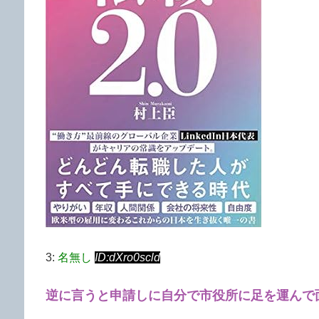
3:
名無し
ID:dXro0scld
逆に言うと申請しに自分で市役所に足を運んで