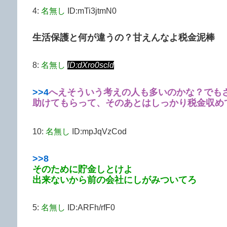
4:
名無し
ID:mTi3jtmN0
生活保護と何が違うの？甘えんなよ税金泥棒
8:
名無し
ID:dXro0scld
>>4
へえそういう考えの人も多いのかな？
でも
助けてもらって、そのあとはしっかり税金収め
10:
名無し
ID:mpJqVzCod
>>8
そのために貯金しとけよ
出来ないから前の会社にしがみついてろ
5:
名無し
ID:ARFh/rfF0