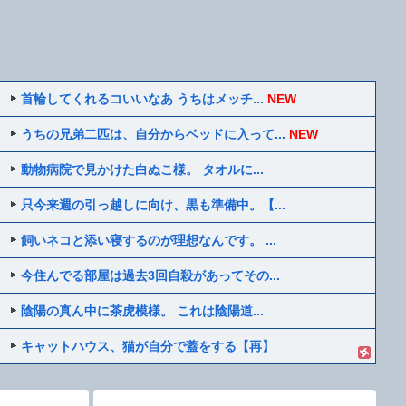
首輪してくれるコいいなあ うちはメッチ...
NEW
うちの兄弟二匹は、自分からベッドに入って...
NEW
動物病院で見かけた白ぬこ様。 タオルに...
只今来週の引っ越しに向け、黒も準備中。【...
飼いネコと添い寝するのが理想なんです。 ...
今住んでる部屋は過去3回自殺があってその...
陰陽の真ん中に茶虎模様。 これは陰陽道...
キャットハウス、猫が自分で蓋をする【再】