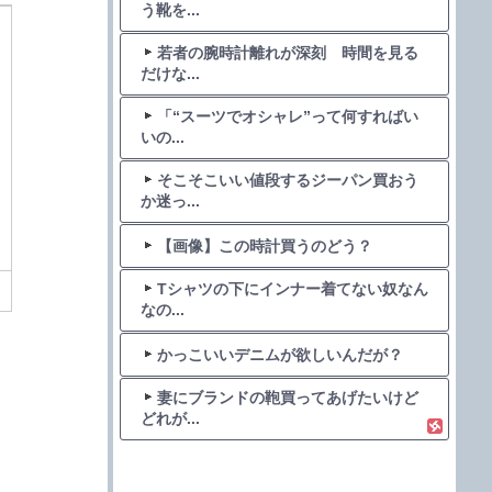
う靴を...
若者の腕時計離れが深刻 時間を見る
だけな...
「“スーツでオシャレ”って何すればい
いの...
そこそこいい値段するジーパン買おう
か迷っ...
【画像】この時計買うのどう？
Tシャツの下にインナー着てない奴なん
なの...
かっこいいデニムが欲しいんだが？
妻にブランドの鞄買ってあげたいけど
どれが...