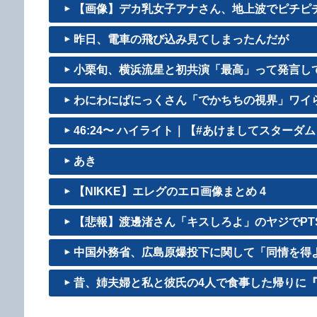
【画像】デカ乳女子アナさん、地上波でピチピチの
昨日、電車の飛び込み見てしまったんだが
小栗旬、横浜流星と初共演「最高」って発言し
わにわにぱにっくさん「でかちちの視界」ワイら、
46:24〜 ハイライト｜【#あけましてスターダム 20
あき
【NIKKE】エレグのエロ画像まとめ 4
【悲報】渡邊渚さん「キスしろよ」のヤジでPTSD
中国外務省、広島原爆投下に関して「同情を得よう
昔、姉夫婦と私と彼氏の4人で食事した帰りに『こ