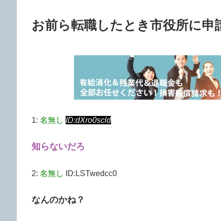
お前ら転職したとき市役所に申
1:
名無し
ID:dXro0scld
知らないだろ
2:
名無し
ID:LSTwedcc0
なんのかね？