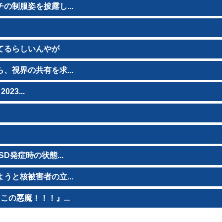
制服姿を披露し...
てるらしいんやが
視界の共有を求...
23...
発症時の状態...
と核被害者の立...
の悪魔！！！』...