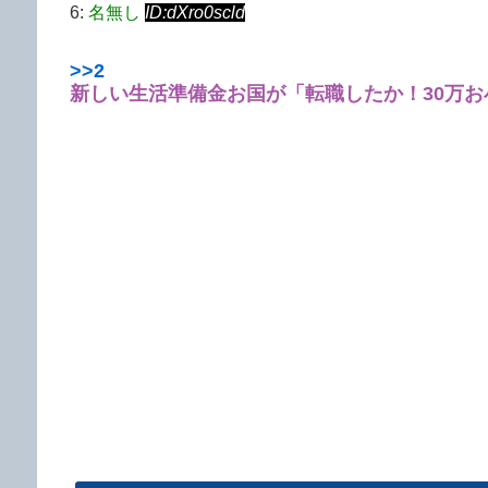
6:
名無し
ID:dXro0scld
>>2
新しい生活準備金
お国が「転職したか！30万