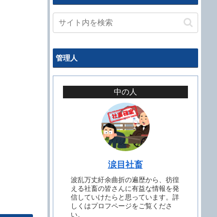
管理人
中の人
涙目社畜
波乱万丈紆余曲折の遍歴から、彷徨
える社畜の皆さんに有益な情報を発
信していけたらと思っています。詳
しくはプロフページをご覧くださ
い。