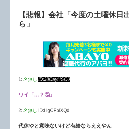
【悲報】会社「今度の土曜休日
ら」
1:
名無し
ID:J8OayHSC0
ワイ「…？🤔」
2:
名無し
ID:HgCFpIXQd
代休やと意味ないけど有給ならええやん