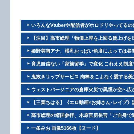
いろんなVtuberや配信者がホロドリやってるのに
【注目】高市総理「物価上昇を上回る賃上げを日本
姫野美南アナ、横乳おっぱい角度によっては谷間み
育児自信ない「家族留学」で変化 これええ制度
鬼抜きリップサービス 肉棒をこよなく愛する美女 D
ウェストバージニアの倉庫火災で黒煙が空へ広
【三葉ちはる】《エロ動画×お姉さん･レイプ》調
高市総理の靖国参拝、木原官房長官「ご自身で
一条みお 画像5166枚【ヌード】