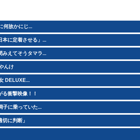
何故かにじ...
に定着させる」...
えてそうタマラ...
やんけ
ELUXE...
がる衝撃映像！！
子に乗っていた...
適切に判断」