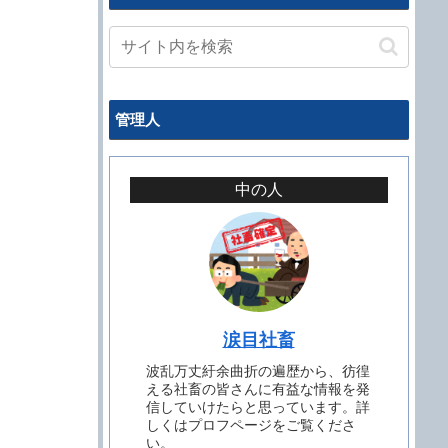
管理人
中の人
涙目社畜
波乱万丈紆余曲折の遍歴から、彷徨
える社畜の皆さんに有益な情報を発
信していけたらと思っています。詳
しくはプロフページをご覧くださ
い。