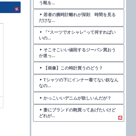
う靴を...
若者の腕時計離れが深刻 時間を見る
だけな...
「“スーツでオシャレ”って何すればい
いの...
そこそこいい値段するジーパン買おう
か迷っ...
【画像】この時計買うのどう？
Tシャツの下にインナー着てない奴なん
なの...
かっこいいデニムが欲しいんだが？
妻にブランドの鞄買ってあげたいけど
どれが...