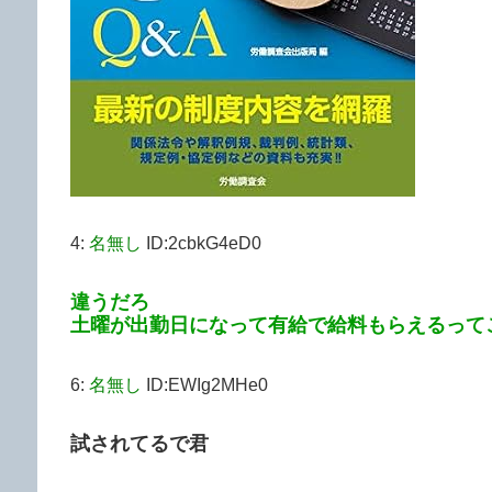
4:
名無し
ID:2cbkG4eD0
違うだろ
土曜が出勤日になって有給で給料もらえるって
6:
名無し
ID:EWIg2MHe0
試されてるで君