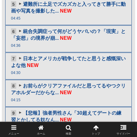
避難所に土足でズカズカと入ってきて勝手に動
5
画や写真を撮影した...
NEW
04:45
統合失調症って何がどうヤバいの？「現実」と
6
「妄想」の境界が崩...
NEW
04:36
日本とアメリカが戦争してたと思うと感慨深い
7
よな他
NEW
04:30
お前らがクリアファイルだと思ってるやつクリ
8
アホルダーだからな...
NEW
04:15
【悲報】強者男性さん「30超えてデートの練
9
習とかしてる奴なん...
NEW
04:06
メニュー
ホーム
検索
トップ
サイドバー