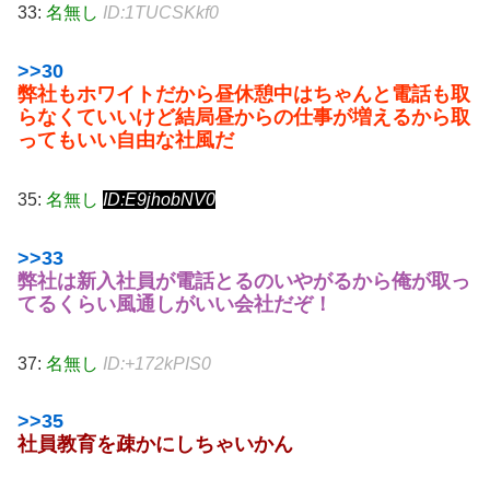
33:
名無し
ID:1TUCSKkf0
>>30
弊社もホワイトだから昼休憩中はちゃんと電話も取
らなくていいけど結局昼からの仕事が増えるから取
ってもいい自由な社風だ
35:
名無し
ID:E9jhobNV0
>>33
弊社は新入社員が電話とるのいやがるから俺が取っ
てるくらい風通しがいい会社だぞ！
37:
名無し
ID:+172kPIS0
>>35
社員教育を疎かにしちゃいかん