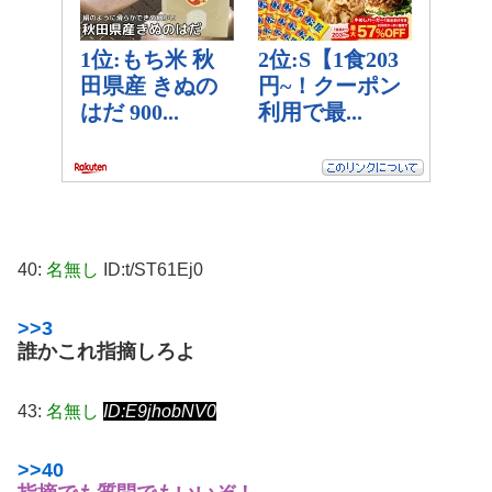
40:
名無し
ID:t/ST61Ej0
>>3
誰かこれ指摘しろよ
43:
名無し
ID:E9jhobNV0
>>40