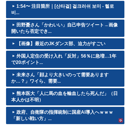
1:54〜 注目箇所｜[산타걸] 걸크러쉬 보미 - 헬로
비...
田野憂さん「かわいい」自己申告ツイート→画像
開いたら否定でき...
【画像】最近のJKダンス部、迫力がすごい
外国人定住の受け入れ「反対」56％に急増…1年
で20ポイント...
未来さん「顔より大きいのって需要あります
か…？」ワイら、需要...
熊本医大「人に馬の血を輸血したら死んだ」（日
本人かは不明）
政府、自衛隊の指揮統制に国産AI導入へｗｗｗ
「新しい戦い方」...