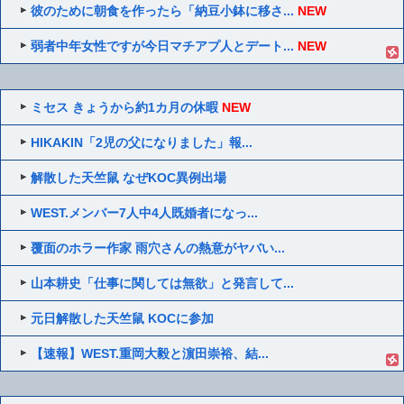
彼のために朝食を作ったら「納豆小鉢に移さ...
NEW
弱者中年女性ですが今日マチアプ人とデート...
NEW
ミセス きょうから約1カ月の休暇
NEW
HIKAKIN「2児の父になりました」報...
解散した天竺鼠 なぜKOC異例出場
WEST.メンバー7人中4人既婚者になっ...
覆面のホラー作家 雨穴さんの熱意がヤバい...
山本耕史「仕事に関しては無欲」と発言して...
元日解散した天竺鼠 KOCに参加
【速報】WEST.重岡大毅と濵田崇裕、結...