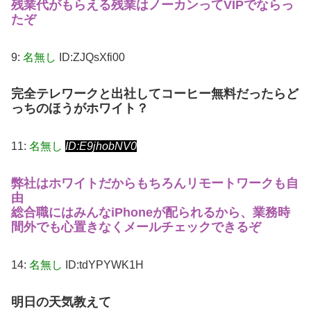
残業代がもらえる残業はノーカンってVIPでならっ
たぞ
9:
名無し
ID:ZJQsXfi00
完全テレワークと出社してコーヒー無料だったらど
っちのほうがホワイト？
11:
名無し
ID:E9jhobNV0
弊社はホワイトだからもちろんリモートワークも自
由
総合職にはみんなiPhoneが配られるから、業務時
間外でも心置きなくメールチェックできるぞ
14:
名無し
ID:tdYPYWK1H
明日の天気教えて