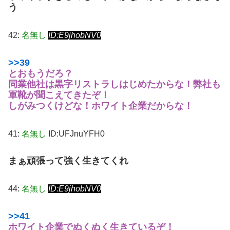
う
42:
名無し
ID:E9jhobNV0
>>39
とおもうだろ？
同業他社は黒字リストラしはじめたからな！弊社も
軍靴が聞こえてきたぞ！
しがみつくけどな！ホワイト企業だからな！
41:
名無し
ID:UFJnuYFH0
まぁ頑張って強く生きてくれ
44:
名無し
ID:E9jhobNV0
>>41
ホワイト企業でぬくぬく生きているぞ！