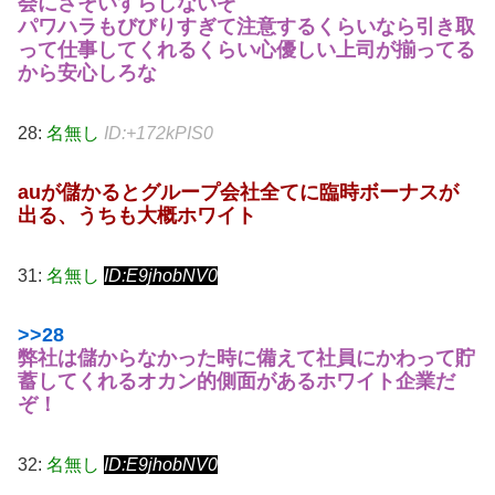
会にさそいすらしないぞ
パワハラもびびりすぎて注意するくらいなら引き取
って仕事してくれるくらい心優しい上司が揃ってる
から安心しろな
28:
名無し
ID:+172kPIS0
auが儲かるとグループ会社全てに臨時ボーナスが
出る、うちも大概ホワイト
31:
名無し
ID:E9jhobNV0
>>28
弊社は儲からなかった時に備えて社員にかわって貯
蓄してくれるオカン的側面があるホワイト企業だ
ぞ！
32:
名無し
ID:E9jhobNV0