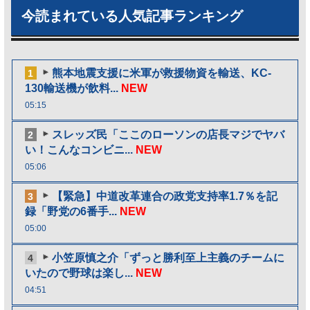
今読まれている人気記事ランキング
熊本地震支援に米軍が救援物資を輸送、KC-
1
130輸送機が飲料...
NEW
05:15
スレッズ民「ここのローソンの店長マジでヤバ
2
い！こんなコンビニ...
NEW
05:06
【緊急】中道改革連合の政党支持率1.7％を記
3
録「野党の6番手...
NEW
05:00
小笠原慎之介「ずっと勝利至上主義のチームに
4
いたので野球は楽し...
NEW
04:51