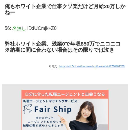
俺もホワイト企業で仕事クソ楽だけど月給20万しか
ねー
56:
名無し
ID:lUCmjk+Z0
弊社ホワイト企業、残業0で年収850万でニコニコ
※納期に間に合わない場合はその限りでは泣き
引用元：
https://mi.5ch.net/test/read.cgi/news4vip/1730801702/