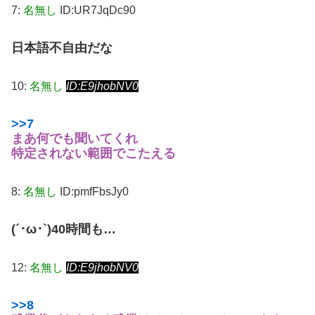
7:
名無し
ID:UR7JqDc90
日本語不自由だな
10:
名無し
ID:E9jhobNV0
>>7
まあ何でも聞いてくれ
特定されない範囲でこたえる
8:
名無し
ID:pmfFbsJy0
(´･ω･`)40時間も…
12:
名無し
ID:E9jhobNV0
>>8