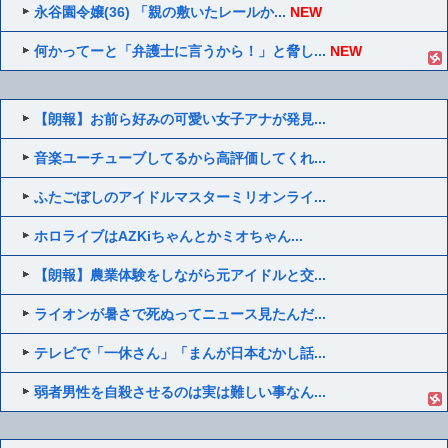
永谷園令嬢(36) 「親の敷いたレールか...
NEW
何かってーと「弁護士に言うから！」と脅し...
NEW
【朗報】お前ら好みの可愛い女子アナが発見...
音楽ユーチューブしてるから高評価してくれ...
ふたごぼしのアイドルマスターミリオンライ...
ホロライブはAZKiちゃんとかミオちゃん...
【朗報】農業体験をしながら元アイドルと交...
ライオンが暑さで死ぬってニュース見たんだ...
テレビで「一休さん」「まんが日本むかし話...
弱者男性を自殺させるのは実は難しい事なん...