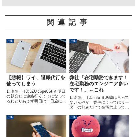
関連記事
仕事
仕事
【悲報】ワイ、退職代行を
弊社「在宅勤務できます！
使ってしまう
在宅勤務のエンジニア多い
です！」←これ
1: 名無し ID:3ZUlc6pe0St.V 明日
の朝会社に連絡行くようになって
1: 名無し ID:hhfu まあ嘘は言って
るわとりあえず明日は一日旅に出
ないんやが、案件によってはリー
る
ダーの好みだけで在宅禁止っての
もザラや家でできる作業でもとに
かく出社！ってやつ配属ガチャ外
仕事
仕事
れたら終わりや