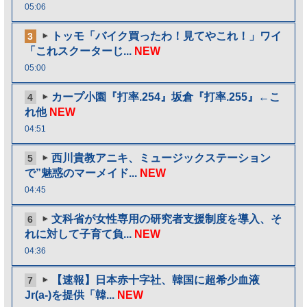
05:06
トッモ「バイク買ったわ！見てやこれ！」ワイ
3
「これスクーターじ...
NEW
05:00
カープ小園『打率.254』坂倉『打率.255』←こ
4
れ他
NEW
04:51
西川貴教アニキ、ミュージックステーション
5
で”魅惑のマーメイド...
NEW
04:45
文科省が女性専用の研究者支援制度を導入、そ
6
れに対して子育て負...
NEW
04:36
【速報】日本赤十字社、韓国に超希少血液
7
Jr(a-)を提供「韓...
NEW