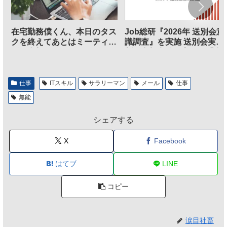
在宅勤務僕くん、本日のタス
Job総研『2026年 送別会意
クを終えてあとはミーティン
識調査』を実施 送別会実施
グに参加するだけとなる
割、参加意欲が高いも「自
のは不要」の声も
仕事
ITスキル
サラリーマン
メール
仕事
無能
シェアする
X
Facebook
はてブ
LINE
コピー
涙目社畜