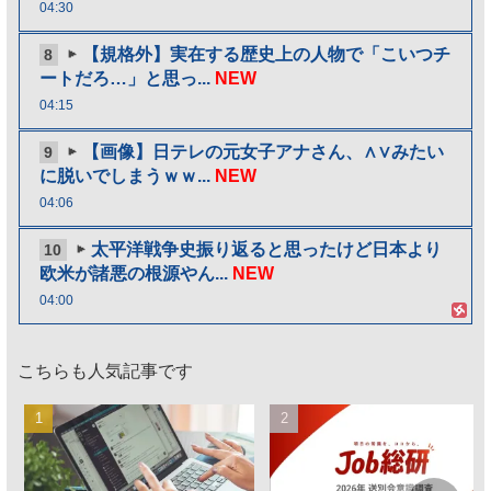
04:30
【規格外】実在する歴史上の人物で「こいつチ
8
ートだろ…」と思っ...
NEW
04:15
【画像】日テレの元女子アナさん、∧∨みたい
9
に脱いでしまうｗｗ...
NEW
04:06
太平洋戦争史振り返ると思ったけど日本より
10
欧米が諸悪の根源やん...
NEW
04:00
こちらも人気記事です