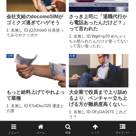
会社支給のdocomoSIMが
さっき上司に「退職代行か
ゴミクズ過ぎてハゲそう
ら電話あったんだけど？」
って言われた
1: 名無し ID:jQJU/oor0 社長使っ
てみろやクソボケ
1: 名無し ID:Wgtf+ip70 めちゃく
ちゃ怒られたんだけど使ってない
って言い張ったわ…
仕事
仕事
もっと給料上げてやれよっ
大企業で役員まで上り詰め
て業種
るより、ベンチャー立ち上
げる方が難易度高くない
1: 名無し ID:ESdOwJ320 運送と
か？
介護
1: 名無し ID:OFyGA16T0 これど
う？
仕事
仕事
メニュー
ホーム
検索
トップ
サイドバー