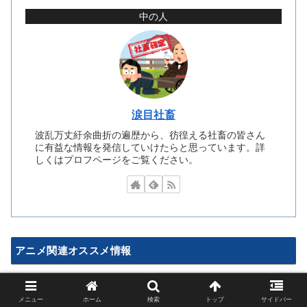
中の人
涙目社畜
波乱万丈紆余曲折の遍歴から、彷徨える社畜の皆さん
に有益な情報を発信していけたらと思っています。詳
しくはプロフページをご覧ください。
アニメ関連オススメ情報
ゲーム関連オススメ情報
メニュー
ホーム
検索
トップ
サイドバー