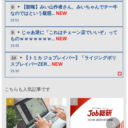
【朗報】みい山作者さん、みいちゃんでチー牛
8
なのではという疑惑...
NEW
19:51
じゃあ逆に「これはチェーン店でいいぞ」って
9
ものｗｗｗｗｗｗｗ...
NEW
19:45
【トミカ ジョブレイバー】「ライジングポリ
10
スブレイバーZER...
NEW
19:30
こちらも人気記事です