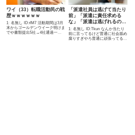
ワイ（33）転職活動民の戦
「派遣社員は逃げて当たり
歴ｗｗｗｗｗｗ
前」「派遣に責任求める
な」「派遣は逃げれるのが
1: 名無し ID:rlM7 活動期間は3月
メリット」←これ
末からゴールデンウイーク明けま
1: 名無し ID:Tkun なんか当たり
でや書類提出5社→4社通過一次
前に言ってるけど普通に社会舐め
面接4社→3社通過最終面接3社
腐りすぎやろ普通に頑張ってる派
→2社通過（内定）ようやっとる
遣も普通におるんやが？?
か？