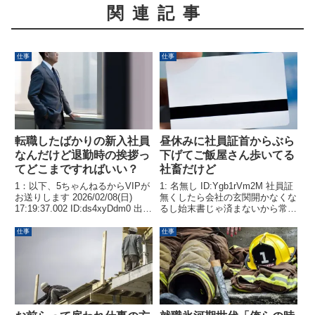
関連記事
仕事
仕事
転職したばかりの新入社員
昼休みに社員証首からぶら
なんだけど退勤時の挨拶っ
下げてご飯屋さん歩いてる
てどこまですればいい？
社畜だけど
1：以下、5ちゃんねるからVIPが
1: 名無し ID:Ygb1rVm2M 社員証
お送りします 2026/02/08(日)
無くしたら会社の玄関開かなくな
17:19:37.002 ID:ds4xyDdm0 出入
るし始末書じゃ済まないから常に
口に近い所に経理が固まってて遠
肌に触れるとこに着けていたいっ
い所に俺含めた上司達や社長がい
てことニートは知らないでしょ
仕事
仕事
る総務があるこれまでは出入口で
お先に失礼しますっ...