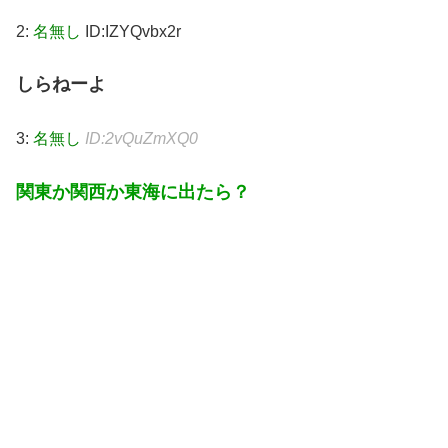
2:
名無し
ID:IZYQvbx2r
しらねーよ
3:
名無し
ID:2vQuZmXQ0
関東か関西か東海に出たら？