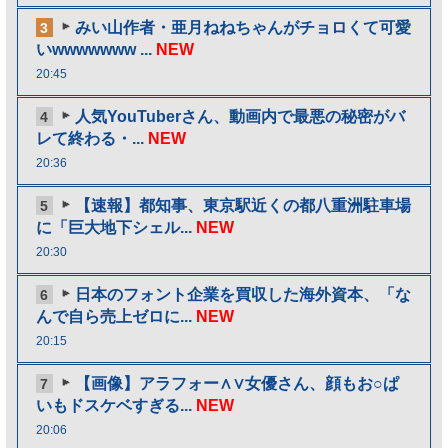
みい山作者・亜月ねねちゃんがチョロくて可愛
3
いwwwwwww ...
NEW
20:45
人気YouTuberさん、動画内で最悪の秘密がバ
4
レて終わる・...
NEW
20:36
【速報】都知事、東京駅近くの都八重洲駐車場
5
に「巨大地下シェル...
NEW
20:30
日本のフォント企業を買収した海外資本、「な
6
んで自ら売上ゼロに...
NEW
20:15
【画像】アラフォー∧∨女優さん、顔もお○ぱ
7
いもドスケベすぎる...
NEW
20:06