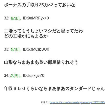
ボーナスの手取り25万×2って多いな
32:
名無し
ID:9eMRFyx+0
工場ってもうちょいマシだと思ってたわ
どの工場かにもよるか
33:
名無し
ID:63MQlpBU0
山形ならまあまあ良い部屋借りれそう
34:
名無し
ID:tstzxgvZ0
年収３５０くらいならまあまあスタンダードじゃん
引用元：
https://mi.5ch.net/test/read.cgi/news4vip/1736072393/