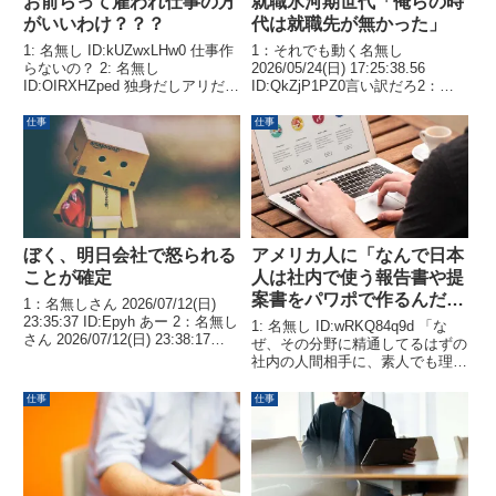
お前らって雇われ仕事の方
就職氷河期世代「俺らの時
がいいわけ？？？
代は就職先が無かった」
1: 名無し ID:kUZwxLHw0 仕事作
1：それでも動く名無し
らないの？ 2: 名無し
2026/05/24(日) 17:25:38.56
ID:OIRXHZped 独身だしアリだけ
ID:QkZjP1PZ0言い訳だろ2：そ
どネタが無いわ 3: 名無し
れでも動く名無し 2026/05/24(日)
ID:kUZwxLHw0 >>2ネタは別に無
17:26:29.53 ID:l/rIYqu10正式には
仕事
仕事
限にあるのでは、成功するかは知
「働きたいけど肉体労働...
らんけど 6: 名無し...
ぼく、明日会社で怒られる
アメリカ人に「なんで日本
ことが確定
人は社内で使う報告書や提
案書をパワポで作るんだ
1：名無しさん 2026/07/12(日)
い？」って言われた
23:35:37 ID:Epyh あー 2：名無し
1: 名無し ID:wRKQ84q9d 「な
さん 2026/07/12(日) 23:38:17
ぜ、その分野に精通してるはずの
ID:39YC 何したんって聞いてほ
社内の人間相手に、素人でも理解
しい？？？ 5：名無しさん
できるようにすることを目的とし
2026/07/12(日) 2...
たパワポ資料を使ってプレゼンす
仕事
仕事
るんだい？ Excelに、会議で必要
な各数値とアジェンダを箇条書き
でまとめれ...