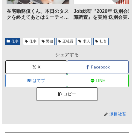
在宅勤務僕くん、本日のタス
Job総研『2026年 送別会意
クを終えてあとはミーティン
識調査』を実施 送別会実施
グに参加するだけとなる
割、参加意欲が高いも「自
のは不要」の声も
仕事
仕事
労働
正社員
求人
社畜
シェアする
X
Facebook
はてブ
LINE
コピー
涙目社畜