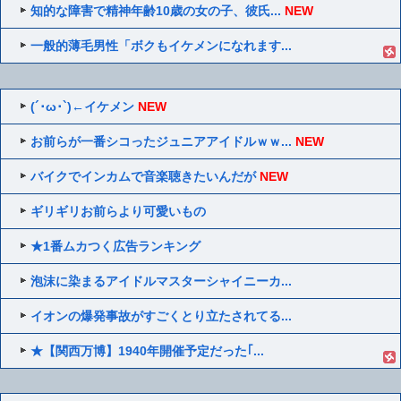
知的な障害で精神年齢10歳の女の子、彼氏...
NEW
一般的薄毛男性「ボクもイケメンになれます...
(´･ω･`)←イケメン
NEW
お前らが一番シコったジュニアアイドルｗｗ...
NEW
バイクでインカムで音楽聴きたいんだが
NEW
ギリギリお前らより可愛いもの
★1番ムカつく広告ランキング
泡沫に染まるアイドルマスターシャイニーカ...
イオンの爆発事故がすごくとり立たされてる...
★【関西万博】1940年開催予定だった｢...