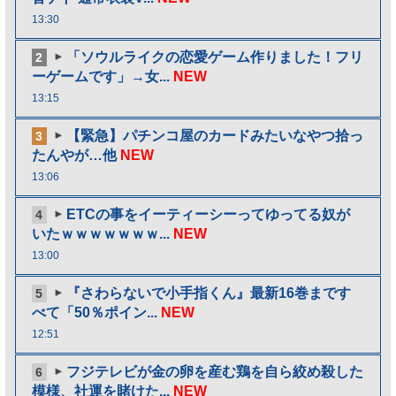
13:30
「ソウルライクの恋愛ゲーム作りました！フリ
2
ーゲームです」→女...
NEW
13:15
【緊急】パチンコ屋のカードみたいなやつ拾っ
3
たんやが…他
NEW
13:06
ETCの事をイーティーシーってゆってる奴が
4
いたｗｗｗｗｗｗｗ...
NEW
13:00
『さわらないで小手指くん』最新16巻まです
5
べて「50％ポイン...
NEW
12:51
フジテレビが金の卵を産む鶏を自ら絞め殺した
6
模様、社運を賭けた...
NEW