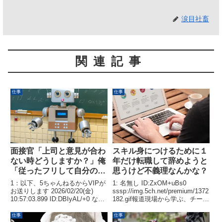
涙目社畜
関連記事
仕事
仕事
面接官「上司と意見が合わ
スキル身につけるために１
ない時どうしますか？」俺
年だけ転職して辞めようと
「従ったフリして自分のや
思うけど不義理なんかな？
り方を押し通します。あと
1：以下、5ちゃんねるからVIPが
1: 名無し ID:ZxOM+uBs0
同僚に上司の悪口を言いま
お送りします 2026/02/20(金)
sssp://img.5ch.net/premium/1372
10:57:03.899 ID:DBIyAL/+0 なん
182.gif報道現場から学ぶ、チーム
す」
て言えないなんて言えばいいの？
活性化のための“3つのコミュニケ
2：以下、5ちゃんねるからVIPが
ーションスキル”
仕事
仕事