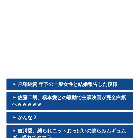
戸塚純貴 年下の一般女性と結婚報告した模様
佐藤二朗、橋本愛との騒動で主演映画が完全白紙
へｗｗｗｗｗ
かんな 2
吉川愛、縛られニットおっぱいの膨らみムギュム
ギュ揺れてタマラ...