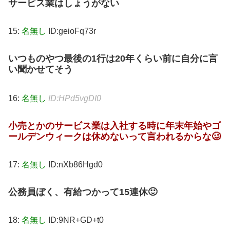
サービス業はしょうがない
15:
名無し
ID:geioFq73r
いつものやつ
最後の1行は20年くらい前に自分に言
い聞かせてそう
16:
名無し
ID:HPd5vgDI0
小売とかのサービス業は入社する時に年末年始やゴ
ールデンウィークは休めないって言われるからな🥴
17:
名無し
ID:nXb86Hgd0
公務員ぼく、有給つかって15連休🙂
18:
名無し
ID:9NR+GD+t0