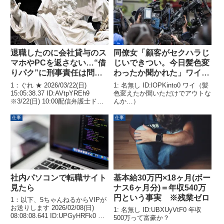
お送りします 2026/02/20(金) ...
退職したのに会社貸与のス
同僚女「顧客がセクハラじ
マホやPCを返さない…“借
じいできつい。今日髪色変
りパク”に刑事責任は問え
わったか聞かれた」ワイ
るのか？
「へぇ、大変やなぁ…」
1：ぐれ ★ 2026/03/22(日)
1: 名無し ID:lOPKinto0 ワイ（髪
15:05:38.37 ID:AVtpYREh9
色変えたか聞いただけでアウトな
※3/22(日) 10:00配信弁護士ドッ
んか…）
トコムニュース会社を退職した元
社員が、業務用端末やカギなどの
仕事
仕事
貸与品を返却しない──。弁護士
ドットコムに、こ...
社内パソコンで転職サイト
基本給30万円×18ヶ月(ボー
見たら
ナス6ヶ月分)＝年収540万
円という事実 ※残業ゼロ
1：以下、5ちゃんねるからVIPが
お送りします 2026/02/08(日)
1: 名無し ID:UBXUyVtF0 年収
08:08:08.641 ID:UPGyHRFk0 次
500万って富豪か？
の日呼び出しくらって悩みはない