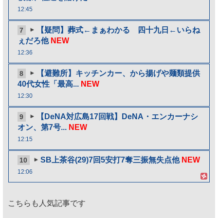
12:45
【疑問】葬式←まぁわかる 四十九日←いらね
7
ぇだろ他
NEW
12:36
【避難所】キッチンカー、から揚げや麺類提供
8
40代女性「最高...
NEW
12:30
【DeNA対広島17回戦】DeNA・エンカーナシ
9
オン、第7号...
NEW
12:15
SB上茶谷(29)7回5安打7奪三振無失点他
NEW
10
12:06
こちらも人気記事です