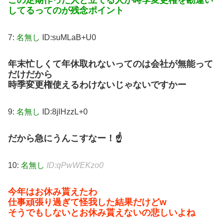
この定期作った人と立てる人が時季変更権を勘違い
してるってのが残念ポイント
7:
名無し
ID:suMLaB+U0
年末忙しくて年休取れないってのは会社が無能って
だけだから
時季変更権使えるわけないじゃないですかー
9:
名無し
ID:8jlHzzL+0
だから急にうんこすなー！☝
10:
名無し
ID:qPwWEKzo0
今年はお休み貰えたわ
仕事頑張り過ぎて怪我した結果だけどw
そうでもしないとお休み貰えないの悲しいよね