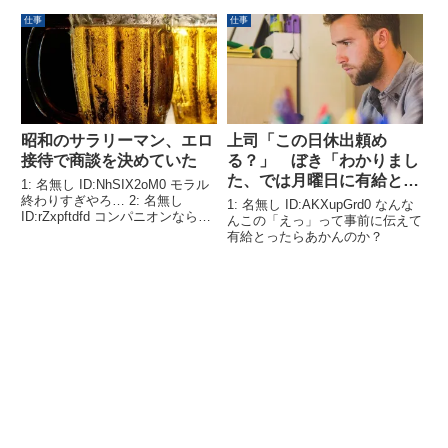
かとか無駄な1on1始まって恐怖
仕事
仕事
だった 2：以下、5ちゃんねるか
らVIPがお送り...
昭和のサラリーマン、エロ
上司「この日休出頼め
接待で商談を決めていた
る？」 ぼき「わかりまし
た、では月曜日に有給とり
1: 名無し ID:NhSIX2oM0 モラル
ますね」 上司「えっ？」
終わりすぎやろ… 2: 名無し
1: 名無し ID:AKXupGrd0 なんな
ID:rZxpftdfd コンパニオンならま
んこの「えっ」って事前に伝えて
だマシやん新入社員とか駆り出さ
有給とったらあかんのか？
れてた 3: 名無し ID:+YRUcm790
古来から有用だから多用される
4: 名無...