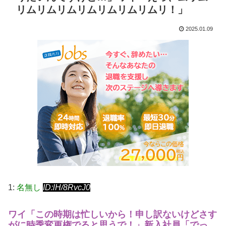
リムリムリムリムリムリムリムリ！」
2025.01.09
1:
名無し
ID:lH/8RvcJ0
ワイ「この時期は忙しいから！申し訳ないけどさす
がに時季変更権でると思うで！」
新入社員「でっ、