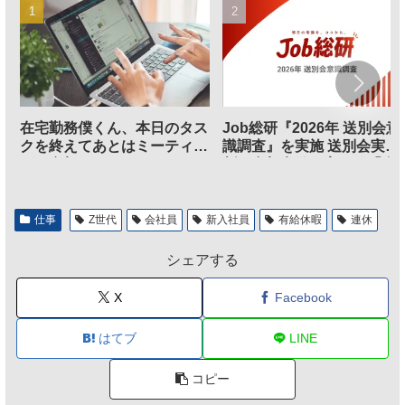
在宅勤務僕くん、本日のタス
Job総研『2026年 送別会意
クを終えてあとはミーティン
識調査』を実施 送別会実施
グに参加するだけとなる
割、参加意欲が高いも「自
のは不要」の声も
仕事
Z世代
会社員
新入社員
有給休暇
連休
シェアする
X
Facebook
はてブ
LINE
コピー