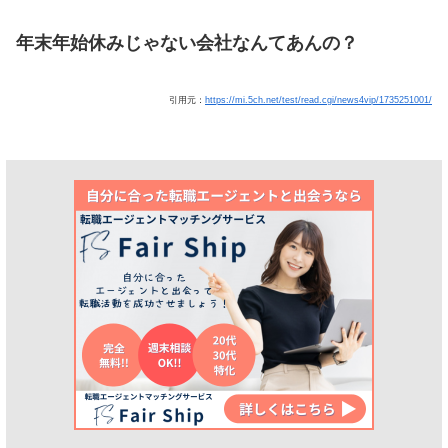
年末年始休みじゃない会社なんてあんの？
引用元：
https://mi.5ch.net/test/read.cgi/news4vip/1735251001/