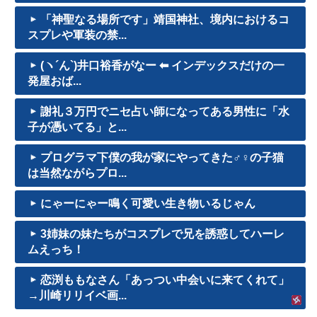
「神聖なる場所です」靖国神社、境内におけるコ
スプレや軍装の禁...
(ヽ´ん`)井口裕香がなー ⬅ インデックスだけの一
発屋おば...
謝礼３万円でニセ占い師になってある男性に「水
子が憑いてる」と...
プログラマ下僕の我が家にやってきた♂♀の子猫
は当然ながらプロ...
にゃーにゃー鳴く可愛い生き物いるじゃん
3姉妹の妹たちがコスプレで兄を誘惑してハーレ
ムえっち！
恋渕ももなさん「あっつい中会いに来てくれて」
→川崎リリイベ画...