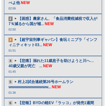
べよ他
NEW
02:06
【困惑】農家さん、「食品消費税減税で収入が
2
7％減るから国が補...
NEW
02:00
【超宇宙刑事ギャバン】食玩ミニプラ「インフ
3
ィニティキット03...
NEW
01:51
【悲痛】溺れた11歳息子を助けようと川へ…
4
40歳父親が死亡 ...
NEW
01:45
村上2試合連続第26号ホームラン
5
wwwwwwwwwwwwww...
NEW
01:36
【悲報】BYDの軽EV「ラッコ」が発売1週間
6