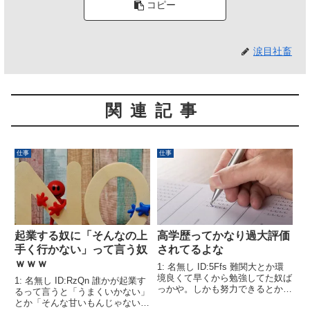
コピー
涙目社畜
関連記事
仕事
仕事
起業する奴に「そんなの上
高学歴ってかなり過大評価
手く行かない」って言う奴
されてるよな
ｗｗｗ
1: 名無し ID:5Ffs 難関大とか環
境良くて早くから勉強してた奴ば
1: 名無し ID:RzQn 誰かが起業す
っかや。しかも努力できるとかよ
るって言うと「うまくいかない」
く聞くけど、たまたま勉強に興味
とか「そんな甘いもんじゃない」