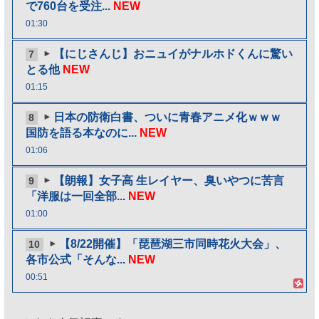
で760台を受注...
NEW
01:30
【にじさんじ】おニュイがナルホドくんに驚い
7
とる他
NEW
01:15
日本の防衛白書、ついに青春アニメ化ｗｗｗ
8
国防を語る本なのに...
NEW
01:06
【朗報】女子高 生レイヤー、臭いやつに苦言
9
「洋服は一回全部...
NEW
01:00
【8/22開催】「琵琶湖三市同時花火大会」、
10
各市公式「そんな...
NEW
00:51