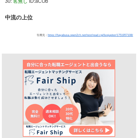
30:
名無し
ID:aCOb
中流の上位
引用元：
https://hayabusa.open2ch.net/test/read.cgi/livejupiter/1751957108/