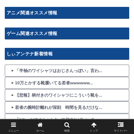
アニメ関連オススメ情報
ゲーム関連オススメ情報
しぃアンテナ新着情報
「半袖のワイシャツはおじさんっぽい」言わ...
10万とかする靴履いてる若者wwwwww...
【悲報】柄付きのワイシャツにこういう靴を...
若者の腕時計離れが深刻 時間を見るだけな...
「“スーツでオシャレ”って何すればいいの...
メニュー
ホーム
検索
トップ
サイドバー
そこそこいい値段するジーパン買おうか迷っ...