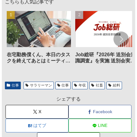
こちらも人気記事です
在宅勤務僕くん、本日のタス
Job総研『2026年 送別会意
クを終えてあとはミーティン
識調査』を実施 送別会実施
グに参加するだけとなる
割、参加意欲が高いも「自
のは不要」の声も
仕事
サラリーマン
仕事
年収
社畜
給料
シェアする
X
Facebook
はてブ
LINE