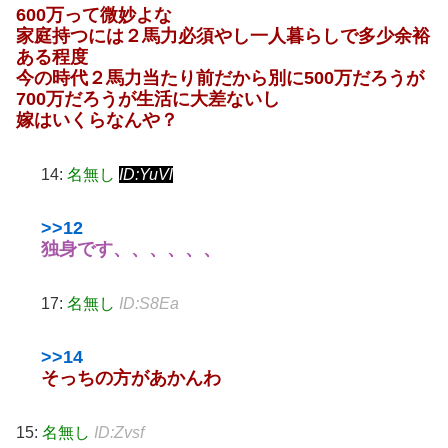
600万って微妙よな
家庭持つには２馬力必須やし一人暮らしで多少余裕
ある程度
今の時代２馬力当たり前だから別に500万だろうが
700万だろうが生活に大差ないし
嫁はいくらなんや？
14:
名無し
ID:YuVl
>>12
独身です、、、、、、
17:
名無し
ID:S8Ea
>>14
そっちの方があかんわ
15:
名無し
ID:Zvsf