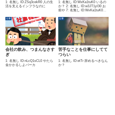
1: 名無し ID:ZSq3cekR0 人の生
1: 名無し ID:WxKa1tuK0 いるの
活を支えるインフラなのに
か？ 2: 名無し ID:w3JT1yI30 お
前や 7: 名無し ID:WxKa1tuK0
>>2公務員落ちて病院行きになっ
たわｗｗｗ 3: 名無し
仕事
仕事
ID:MT6gLDNA0 ワイやで地元の
市...
会社の飲み、つまんなさす
苦手なことを仕事にしてて
ぎ
つらい
1: 名無し ID:nLcQ1sCL0 やたら
1: 名無し ID:etTr 辞めるべきなん
金かかるしよバーカ
か？