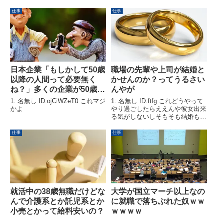
が向いて努力できただけで、努力
って言う人が一定数いるけど、そ
する能力は大して変わらんのよ。
の人達はみんな起業経験がある人
仕事
仕事
低学歴だろうが一日何時間も働い
達なんかな？
て「努力」できてる...
日本企業「もしかして50歳
職場の先輩や上司が結婚と
以降の人間って必要無く
かせんのか？ってうるさい
ね？」多くの企業が50歳以
んやが
上に退職を迫ってる模様
1: 名無し ID:ojCiWZeT0 これマジ
1: 名無し ID:ftfg これどうやって
かよ
やり過ごしたらええんや彼女出来
る気がしないしそもそも結婚もそ
んなしたくないんや
仕事
仕事
就活中の38歳無職だけどな
大学が国立マーチ以上なの
んで介護系とか託児系とか
に就職で落ちぶれた奴ｗｗ
小売とかって給料安いの？
ｗｗｗｗ