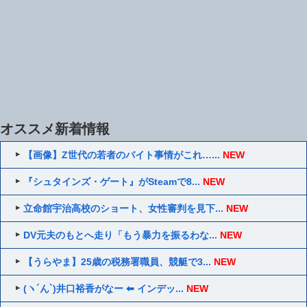
オススメ新着情報
【画像】Z世代の若者のバイト事情がこれ…...
NEW
『シュタインズ・ゲート』がSteamで8...
NEW
立命館宇治高校のショート、女性審判を見下...
NEW
DV元夫のもとへ走り「もう暴力を振るわな...
NEW
【うらやま】25歳の税務署職員、競艇で3...
NEW
(ヽ´ん`)井口裕香がなー ⬅ インデッ...
NEW