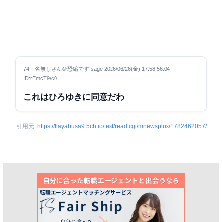
74：名無しさん＠恐縮です sage 2026/06/26(金) 17:58:56.04
ID:rEmcT9/c0
これはひろゆきに同意だわ
引用元:
https://hayabusa9.5ch.io/test/read.cgi/mnewsplus/1782462057/