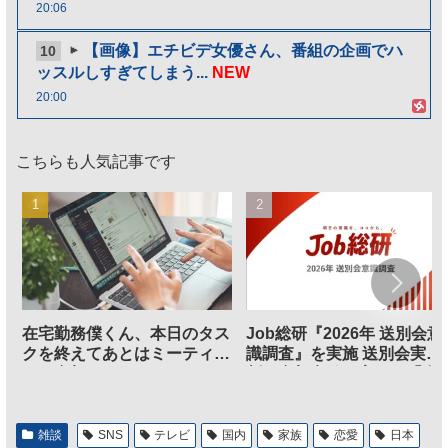
20:06
【画像】エチビデ女優さん、番組の企画でハ
10
ッスルしすぎてしまう...
NEW
20:00
こちらも人気記事です
在宅勤務僕くん、本日のタス
Job総研『2026年 送別会意
クを終えてあとはミーティン
識調査』を実施 送別会実施
グに参加するだけとなる
割、参加意欲が高いも「自
のは不要」の声も
雑談
SNS
テレビ
国内
家族
恋愛
日本