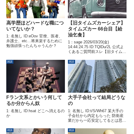
高学歴ほどハードな職につ
【旧タイムズカーシェア】
いてないか？
タイムズカー 66台目【給
油乞食】
1: 名無し ID:eOov 官僚、医者、
弁護士、etc…将来楽するために
1：sage 2026/03/20(金)
勉強頑張ったんちゃうんか？
14:44:24.75 ID:TQlDu/2L 公式よ
くあるご質問前スレ【旧タイムズ
カーシェア】タイムズカー 63台
目【給油乞食】【旧タイムズカー
雑談
雑談
シェア】タイムズカー 64台目
【給油乞食】【旧タイム...
Fラン文系とかいう何して
大手子会社って結局どうな
るか分からん奴
の
1: 名無し ID:hsat どこへ消えるの
1: 名無し ID:t/S/Wh67 某大手の
か
子会社から内定もらった 防衛産
業だから一応安定してるとは思う
けど...
雑談
雑談