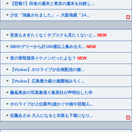
【悲報?】田舎の週末と東京の週末を比較し...
少女「強姦されました」→ 大阪地裁「14...
音楽もききたくなくサブスクも見たくないと...
NEW
SBIやグリーから計100億以上集める大...
NEW
昔の香取慎吾イケメンだったよな？
NEW
【Vtuber】ホロライブが企画配信の被...
【Vtuber】広島最大級の遊園地みろく...
藤嶌果歩の写真集巡り集英社が声明出した件
ホロライブが上位案件(超かぐや姫や芸能人...
近藤あさみ 大人になると衣装も下着になり...