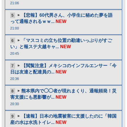
21:06
【悲報】60代男さん、小学生に秘めた夢を語
5
って通報されるｗｗ...
NEW
21:00
「マスコミの立ち位置の勘違いっぷりがすご
6
い」と報ステ大越キャ...
NEW
20:45
【閲覧注意】メキシコのインフルエンサー「今
7
日は友達と配達員の...
NEW
20:36
熊本県内で◯◯者が現れまくり、通報頻発！災
8
害支援にも悪影響が...
NEW
20:30
【速報】日本の地震被害に支援したのに「韓国
9
産の水は水洗トイレ...
NEW