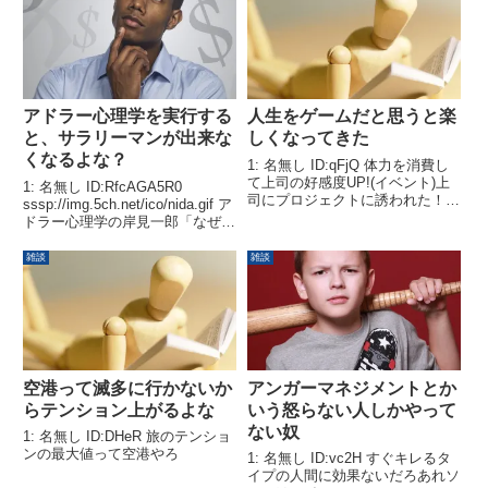
アドラー心理学を実行する
人生をゲームだと思うと楽
と、サラリーマンが出来な
しくなってきた
くなるよな？
1: 名無し ID:qFjQ 体力を消費し
て上司の好感度UP!(イベント)上
1: 名無し ID:RfcAGA5R0
司にプロジェクトに誘われた！
sssp://img.5ch.net/ico/nida.gif ア
(ミッション)独立に必要な貯金を
ドラー心理学の岸見一郎「なぜ、
貯めろ！
私たちは劣等感を抱くのか？」
雑談
雑談
空港って滅多に行かないか
アンガーマネジメントとか
らテンション上がるよな
いう怒らない人しかやって
ない奴
1: 名無し ID:DHeR 旅のテンショ
ンの最大値って空港やろ
1: 名無し ID:vc2H すぐキレるタ
イプの人間に効果ないだろあれソ