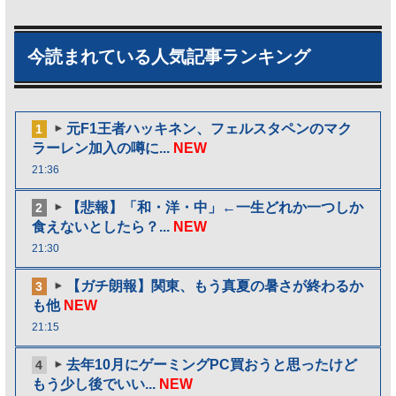
今読まれている人気記事ランキング
元F1王者ハッキネン、フェルスタペンのマク
1
ラーレン加入の噂に...
NEW
21:36
【悲報】「和・洋・中」←一生どれか一つしか
2
食えないとしたら？...
NEW
21:30
【ガチ朗報】関東、もう真夏の暑さが終わるか
3
も他
NEW
21:15
去年10月にゲーミングPC買おうと思ったけど
4
もう少し後でいい...
NEW