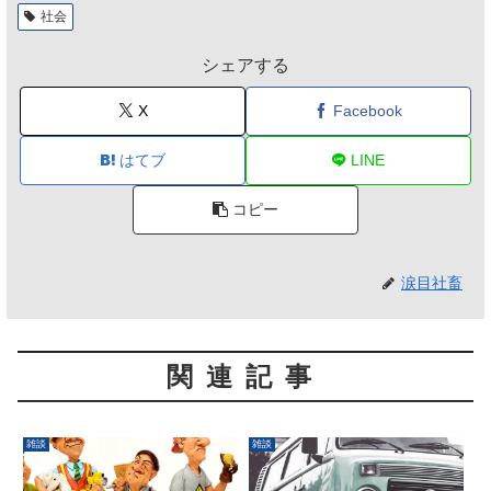
社会
シェアする
X
Facebook
はてブ
LINE
コピー
涙目社畜
関連記事
雑談
雑談