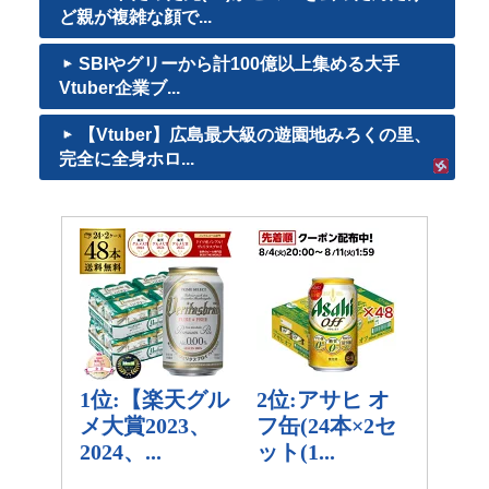
ど親が複雑な顔で...
SBIやグリーから計100億以上集める大手
Vtuber企業ブ...
【Vtuber】広島最大級の遊園地みろくの里、
完全に全身ホロ...