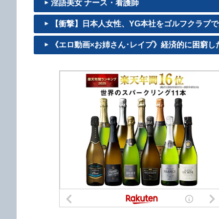
淫語美女 ナース・看護師
【衝撃】日本人女性、YG本社をゴルフクラブでボ
《エロ動画×お姉さん･レイプ》経済的に困窮した