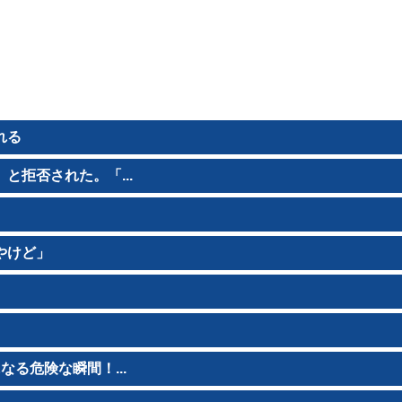
れる
拒否された。「...
やけど」
る危険な瞬間！...