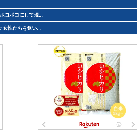
コボコにして現...
女性たちを狙い...