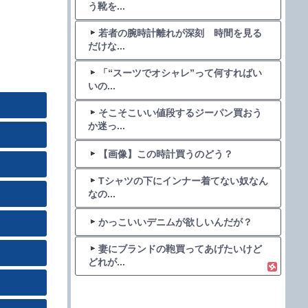
う靴を...
若者の腕時計離れが深刻 時間を見る
だけな...
「“スーツでオシャレ”って何すればい
いの...
そこそこいい値段するジーパン買おう
か迷っ...
【画像】この時計買うのどう？
Tシャツの下にインナー着てない奴なん
なの...
かっこいいデニムが欲しいんだが？
妻にブランドの鞄買ってあげたいけど
どれが...