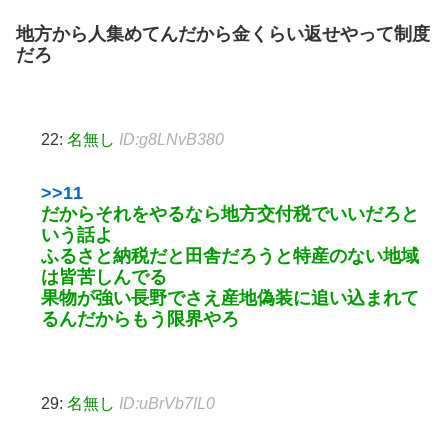
地方から人集めてんだから金くらい返せやって制度
だろ
22:
名無し
ID:g8LNvB380
>>11
だからそれをやるなら地方交付税でいいだろと
いう話よ
ふるさと納税だと田舎だろうと特産のない地域
は皆苦しんでる
果物が強い長野でさえ産地偽装に追い込まれて
るんだからもう限界やろ
29:
名無し
ID:uBrVb7IL0