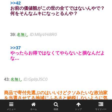
>>42
お前の価値観がこの世の全てではないんやで？
何をそんなムキになっとるんや？
39:
名無し
ID:M6pVHi8R0
>>37
やったらお得ではなくてやらないと損なんだよ
な…
43:
名無し
ID:GpI/pJ5C0
商品で寄付先選ぶのはいいけどクソみたいな政治家
を当選させてる地域にふるさと納税しないように気
を付けろよ
メニュー
ホーム
検索
トップ
サイドバー