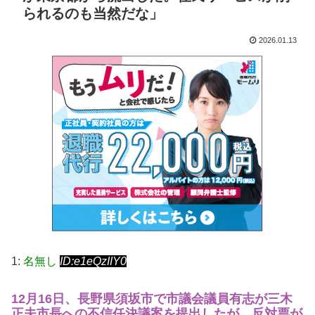
られるのも当然だな」
2026.01.13
1:
名無し
ID:e1eQzIIY0
12月16日、長野県須坂市で市議会議員有志が三木
正夫市長への不信任決議案を提出したが、反対票が