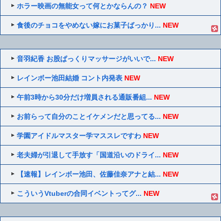
ホラー映画の無能女って何とかならんの？
NEW
食後のチョコをやめない嫁にお菓子ばっかり...
NEW
音羽紀香 お股ぱっくりマッサージがいいで...
NEW
レインボー池田結婚 コント内発表
NEW
午前3時から30分だけ増員される通販番組...
NEW
お前らって自分のことイケメンだと思ってる...
NEW
学園アイドルマスター学マススレですわ
NEW
老夫婦が引退して手放す「国道沿いのドライ...
NEW
【速報】レインボー池田、佐藤佳奈アナと結...
NEW
こういうVtuberの合同イベントってグ...
NEW