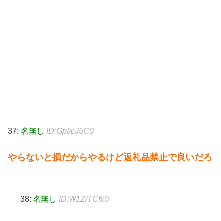
37:
名無し
ID:GpI/pJ5C0
やらないと損だからやるけど返礼品禁止で良いだろ
38:
名無し
ID:W1Z/TCfx0