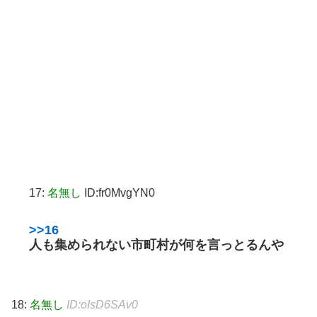
17:
名無し
ID:fr0MvgYN0
>>16
人も集められない市町村が何を言っとるんや
18:
名無し
ID:oIsD6SAv0