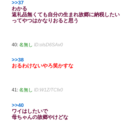
>>37
わかる
返礼品無くても自分の生まれ故郷に納税したい
ってやつはかなりおると思う
40:
名無し
ID:oIsD6SAv0
>>38
おるわけないやろ笑かすな
41:
名無し
ID:W1Z/TCfx0
>>40
ワイはしたいで
母ちゃんの故郷やけどな