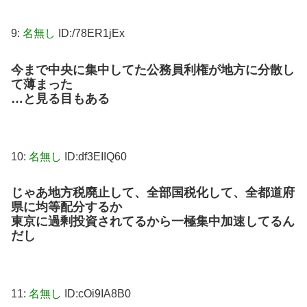
9:
名無し
ID:/78ER1jEx
今まで中央に集中してた公務員利権が地方に分散し
て薄まった
…と見る目もある
10:
名無し
ID:df3EIIQ60
じゃあ地方税廃止して、全部国税化して、全都道府
県に均等配分するか
東京に過剰投資されてるから一極集中加速してるん
だし
11:
名無し
ID:cOi9IA8B0