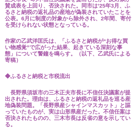
賛成表を上回り、否決された。同市は’25年3月、ふ
るさと納税の返礼品の産地が偽装されていたことを
公表。6月に制度の対象から除外され、2年間、寄付
を受けられない状態となっている。
作家の乙武洋匡氏は、「ふるさと納税が“お得な買
い物感覚”で広がった結果、起きている深刻な事
態」について警鐘を鳴らす。（以下、乙武氏による
寄稿）
◆ふるさと納税と市税流出
長野県須坂市の三木正夫市長に不信任決議案が提
出された。理由は、ふるさと納税の返礼品を巡る産
地偽装問題。「長野県産シャインマスカット」と謳
っていたものが、実は山形県産だった。不信任案は
否決されたものの、三木市長は反省の意を示してい
る。