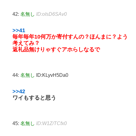
42:
名無し
ID:oIsD6SAv0
>>41
毎年毎年10何万か寄付すんの？ほんまに？よう
考えてみ？
返礼品無けりゃすぐアホらしなるで
44:
名無し
ID:KLyvH5Da0
>>42
ワイもすると思う
45:
名無し
ID:W1Z/TCfx0