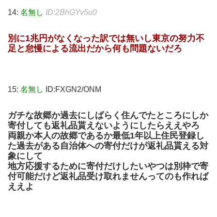
14:
名無し
ID:2BhGYv5u0
別に1兆円がなくなった訳では無いし東京の努力不
足と怠慢による流出だから何も問題ないだろ
15:
名無し
ID:FXGN2/ONM
ガチな故郷か過去にしばらく住んでたところにしか
寄付しても返礼品貰えないようにしたらええやろ
両親か本人の故郷であるか最低1年以上住民登録し
た過去がある自治体への寄付だけが返礼品貰える対
象にして
地方応援するために寄付だけしたいやつは別枠で寄
付可能だけど返礼品受け取れませんってのも作れば
ええよ