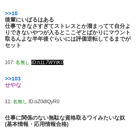
>>10
後輩にいばるはある
仕事できなさすぎてストレスとか溜まってて自分よ
りできないやつが入るとここぞとばかりにマウント
取るんよな
半年後ぐらいには評価逆転してるまでが
セット
107:
名無し
ID:n1L7WYtK0
>>103
せやな
11:
名無し
ID:oZ0dlQyR0
仕事に関係のない無駄な資格取るワイみたいな奴
(基本情報・応用情報合格)