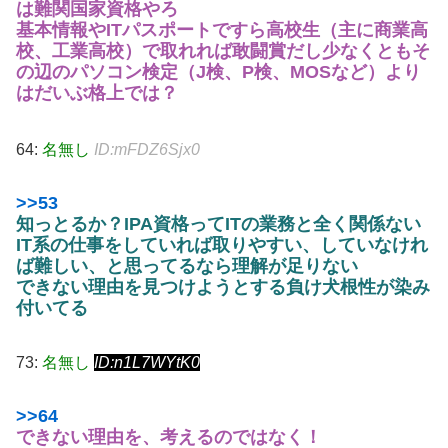
は難関国家資格やろ
基本情報やITパスポートですら高校生（主に商業高
校、工業高校）で取れれば敢闘賞だし
少なくともそ
の辺のパソコン検定（J検、P検、MOSなど）より
はだいぶ格上では？
64:
名無し
ID:mFDZ6Sjx0
>>53
知っとるか？IPA資格ってITの業務と全く関係ない
IT系の仕事をしていれば取りやすい、していなけれ
ば難しい、と思ってるなら理解が足りない
できない理由を見つけようとする負け犬根性が染み
付いてる
73:
名無し
ID:n1L7WYtK0
>>64
できない理由を、考えるのではなく！