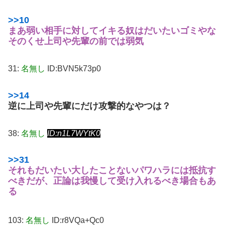
>>10
まあ弱い相手に対してイキる奴はだいたいゴミやな
そのくせ上司や先輩の前では弱気
31:
名無し
ID:BVN5k73p0
>>14
逆に上司や先輩にだけ攻撃的なやつは？
38:
名無し
ID:n1L7WYtK0
>>31
それもだいたい大したことない
パワハラには抵抗す
べきだが、正論は我慢して受け入れるべき場合もあ
る
103:
名無し
ID:r8VQa+Qc0