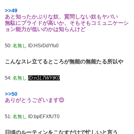
>>49
あと知ったかぶりな奴、質問しない奴もヤバい
無駄にプライドが高いか、そもそもコミュニケーシ
ョン能力が低いのかは知らんけど
50:
名無し
ID:HSrDdYfu0
こんなスレ立てるところが無能の無能たる所以や
54:
名無し
ID:n1L7WYtK0
>>50
ありがとうございます😊
51:
名無し
ID:bpEFXfUT0
日頃のルーティンをこなすだけで忙しいと言う