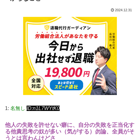
2024.12.31
1:
名無し
ID:n1L7WYtK0
他人の失敗を許せない癖に、自分の失敗を正当化す
る他責思考の奴が多い（気がする）
勿論、全員がそ
うとは言わんけどさ