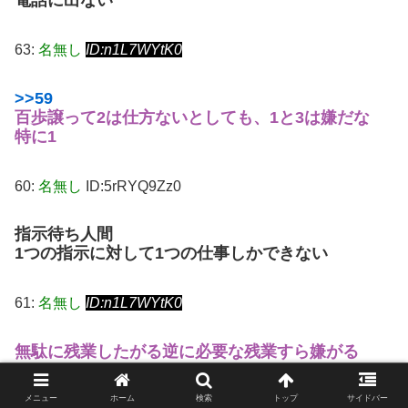
63:
名無し
ID:n1L7WYtK0
>>59
百歩譲って2は仕方ないとしても、1と3は嫌だな
特に1
60:
名無し
ID:5rRYQ9Zz0
指示待ち人間
1つの指示に対して1つの仕事しかできない
61:
名無し
ID:n1L7WYtK0
無駄に残業したがる
逆に必要な残業すら嫌がる
メニュー
ホーム
検索
トップ
サイドバー
65:
名無し
ID:ytgxsQTO0