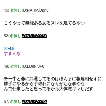
45:
名無し
ID:RAHM/Dpn0
こうやって無能あるあるスレを建てるやつ
52:
名無し
ID:n1L7WYtK0
>>45
すまんな
49:
名無し
ID:LfJ8Fr3F0
チー牛と爺に共通してるのはほんまに報連相せずに
勝手にやるから手遅れになりがちな事やな
んで仕事したと思ってるから大体逆ギレしだす
57:
名無し
ID:n1L7WYtK0