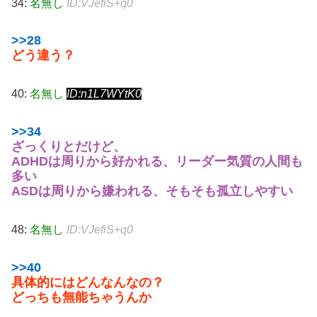
34:
名無し
ID:VJefiS+q0
>>28
どう違う？
40:
名無し
ID:n1L7WYtK0
>>34
ざっくりとだけど、
ADHDは周りから好かれる、リーダー気質の人間も
多い
ASDは周りから嫌われる、そもそも孤立しやすい
48:
名無し
ID:VJefiS+q0
>>40
具体的にはどんなんなの？
どっちも無能ちゃうんか