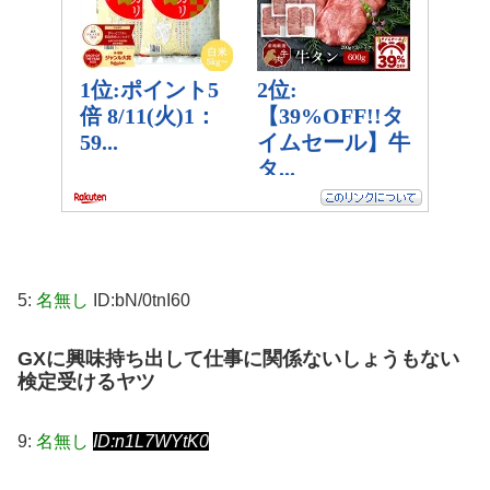
5:
名無し
ID:bN/0tnI60
GXに興味持ち出して仕事に関係ないしょうもない
検定受けるヤツ
9:
名無し
ID:n1L7WYtK0