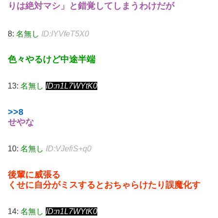
りは絶対マシ」と錯覚してしまうわけだが
8:
名無し
ID:IYVfeT5X0
色々やるけど中途半端
13:
名無し
ID:n1L7WYtK0
>>8
せやな
10:
名無し
ID:VJefiS+q0
後輩に威張る
くせに自分がミスするとおちゃらけたり誤魔化す
14:
名無し
ID:n1L7WYtK0