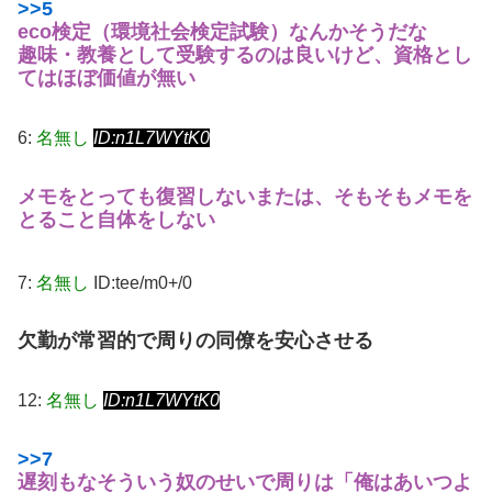
>>5
eco検定（環境社会検定試験）なんかそうだな
趣味・教養として受験するのは良いけど、資格とし
てはほぼ価値が無い
6:
名無し
ID:n1L7WYtK0
メモをとっても復習しない
または、そもそもメモを
とること自体をしない
7:
名無し
ID:tee/m0+/0
欠勤が常習的で周りの同僚を安心させる
12:
名無し
ID:n1L7WYtK0
>>7
遅刻もな
そういう奴のせいで周りは「俺はあいつよ