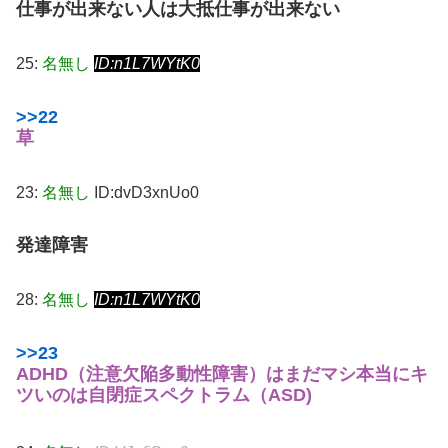
仕事が出来ない人は大抵仕事が出来ない
25:
名無し
ID:n1L7WYtK0
>>22
草
23:
名無し
ID:dvD3xnUo0
発達障害
28:
名無し
ID:n1L7WYtK0
>>23
ADHD（注意欠陥多動性障害）はまだマシ
本当にキ
ツいのは自閉症スペクトラム（ASD)