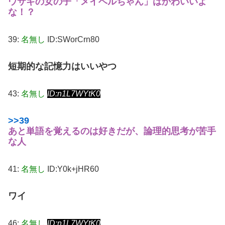
ウサギの女の子「メイベルちゃん」はかわいいよ
な！？
39:
名無し
ID:SWorCrn80
短期的な記憶力はいいやつ
43:
名無し
ID:n1L7WYtK0
>>39
あと単語を覚えるのは好きだが、論理的思考が苦手
な人
41:
名無し
ID:Y0k+jHR60
ワイ
46:
名無し
ID:n1L7WYtK0