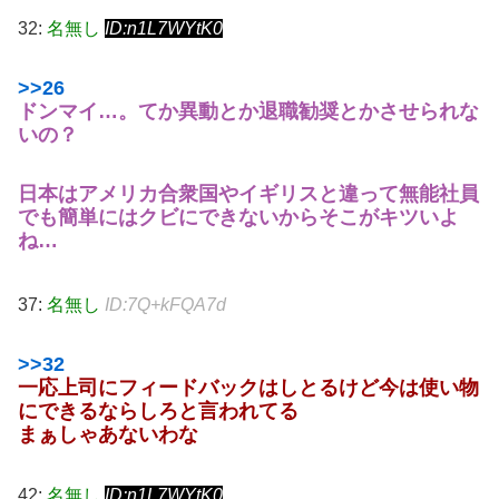
32:
名無し
ID:n1L7WYtK0
>>26
ドンマイ…。
てか異動とか退職勧奨とかさせられな
いの？
日本はアメリカ合衆国やイギリスと違って無能社員
でも簡単にはクビにできないからそこがキツいよ
ね…
37:
名無し
ID:7Q+kFQA7d
>>32
一応上司にフィードバックはしとるけど今は使い物
にできるならしろと言われてる
まぁしゃあないわな
42:
名無し
ID:n1L7WYtK0