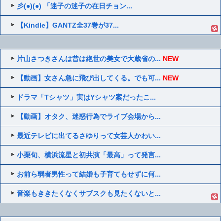
彡(●)(●) 「迷子の迷子の在日チョン...
【Kindle】GANTZ全37巻が37...
片山さつきさんは昔は絶世の美女で大蔵省の...
NEW
【動画】女さん急に飛び出してくる。でも可...
NEW
ドラマ「Tシャツ」実はYシャツ案だったこ...
【動画】オタク、迷惑行為でライブ会場から...
最近テレビに出てるさゆりって女芸人かわい...
小栗旬、横浜流星と初共演「最高」って発言...
お前ら弱者男性って結婚も子育てもせずに何...
音楽もききたくなくサブスクも見たくないと...