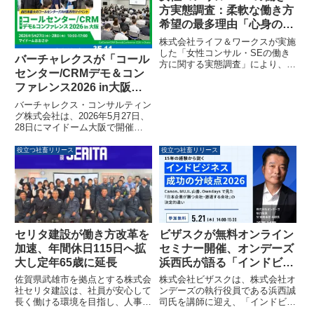
公開しました。本カンファレンス
小企業における段階的なDX推進
方実態調査：柔軟な働き方
では、IT・セキュリティ専門家が
モデルとして注目されます。
希望の最多理由「心身の健
多数参加し、次世代の自律型エン
康・ワークライフバラン
株式会社ライフ＆ワークスが実施
タープライズ実現に向けたビジョ
ス」が7割超、時短勤務利
した「女性コンサル・SEの働き
ンが共有されました。
バーチャレクスが「コール
方に関する実態調査」により、柔
用者の約47%がPM以上へ
センター/CRMデモ＆コン
軟な働き方を希望する女性専門職
のキャリアアップを志向
の多くが「心身の健康・ワークラ
ファレンス2026 in大阪」
イフバランス」を重視しているこ
に出展、AI活用で顧客フロ
バーチャレクス・コンサルティン
とが明らかになりました。また、
ントの高度化・自動化を推
グ株式会社は、2026年5月27日、
時短勤務利用者でも約半数がプロ
28日にマイドーム大阪で開催さ
進
ジェクトマネージャー（PM）以
れる「第19回コールセンタ
上へのキャリアアップを志向して
ー/CRMデモ＆コンファレンス
役立つ社畜リリース
役立つ社畜リリース
おり、企業には制度の整備だけで
2026 in大阪」に出展します。人
なく、気兼ねなく利用できる風土
手不足や問い合わせ対応の複雑化
と成長機会の提供が求められてい
といった課題に対し、同社が培っ
ます。
てきたコンタクトセンター運営の
知見を活かし、「ヒト×AI」によ
る実務直結のソリューションを紹
介します。
セリタ建設が働き方改革を
ビザスクが無料オンライン
加速、年間休日115日へ拡
セミナー開催、オンデーズ
大し定年65歳に延長
浜西氏が語る「インドビジ
ネス成功の分岐点 2026」
佐賀県武雄市を拠点とする株式会
株式会社ビザスクは、株式会社オ
社セリタ建設は、社員が安心して
ンデーズの執行役員である浜西誠
長く働ける環境を目指し、人事制
司氏を講師に迎え、「インドビジ
度を大幅に刷新しました。年間休
ネス成功の分岐点 2026」をテー