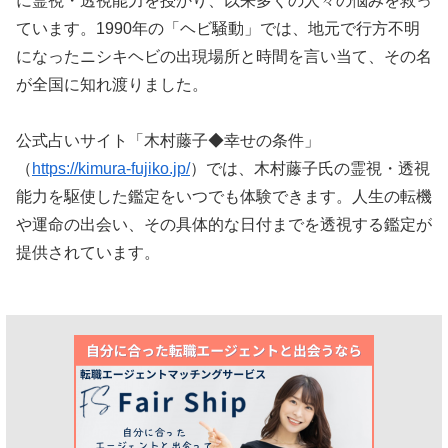
に霊視・透視能力を授かり、以来多くの人々の悩みを救っ
ています。1990年の「ヘビ騒動」では、地元で行方不明
になったニシキヘビの出現場所と時間を言い当て、その名
が全国に知れ渡りました。
公式占いサイト「木村藤子◆幸せの条件」
（
https://kimura-fujiko.jp/
）では、木村藤子氏の霊視・透視
能力を駆使した鑑定をいつでも体験できます。人生の転機
や運命の出会い、その具体的な日付までを透視する鑑定が
提供されています。