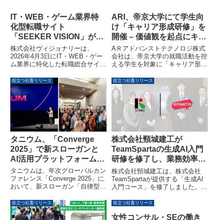
IT・WEB・ゲーム業界特
ARI、帝京大学にて学生向
化型転職サイト
け「キャリア形成研修」を
「SEEKER VISION」が提
開催 – 価値観を起点にキャ
供開始、AIでキャリアと年
リアを考える機会を提供
株式会社ヴィジョナリーは、
AＲアドバンストテクノロジ株式
収を可視化
2026年4月3日にIT・WEB・ゲー
会社は、帝京大学の就職活動を控
ム業界に特化した転職総合サイト
える学生を対象に「キャリア形成
「SEEKER VISION」の提供を開
研修」を実施しました。本研修
始しました。AIを活用した職種ご
は、自身の価値観や将来像と向き
役立つ社畜リリース
役立つ社畜リリース
とのキャリア予測と年収ポテンシ
合い、主体的なキャリア形成を考
ャルの可視化、独自開発のキャリ
えるきっかけを提供することを目
ア診断「SEEKER診断」によ
的としています。
り、求職者のスキルと社風のミス
マッチ解消を支援します。
タニウム、「Converge
株式会社頸城建工が
2025」で新スローガンと
TeamSpartaの生成AI入門
AI活用プラットフォーム
研修を修了し、業務効率化
「Tanium Autonomous
と組織変革を実現
タニウムは、年次グローバルカン
株式会社頸城建工は、株式会社
IT」を発表
ファレンス「Converge 2025」に
TeamSpartaが提供する「生成AI
おいて、新スローガン「自律型IT
入門コース」を修了しました。こ
アンストッパブルなビジネス」を
の研修を通じて、同社は業務効率
発表し、AIイノベーションを加速
化の具体的な成果を創出し、生成
役立つ社畜リリース
役立つ社畜リリース
させる新プラットフォーム
AIを活用する組織文化の醸成を実
女性コンサル・SEの働き
「Tanium Autonomous IT」を初
現しています。本事例は、地方中