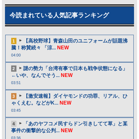
今読まれている人気記事ランキング
【高校野球】青森山田のユニフォームが話題沸
1
騰！称賛続々 「涼...
NEW
04:00
謎の勢力「台湾有事で日本も戦争状態になる」
2
←いや、なんでそう...
NEW
03:51
【激安速報】ダイヤモンドの功罪、リアル、ひ
3
ゃくえむ。などがK...
NEW
03:45
「あのヤフコメ民すらドン引きしてて草」と某
4
事件の衝撃的な公判...
NEW
03:36