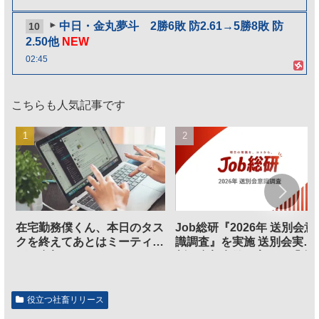
中日・金丸夢斗 2勝6敗 防2.61→5勝8敗 防
10
2.50他
NEW
02:45
こちらも人気記事です
在宅勤務僕くん、本日のタス
Job総研『2026年 送別会意
クを終えてあとはミーティン
識調査』を実施 送別会実施
グに参加するだけとなる
割、参加意欲が高いも「自
のは不要」の声も
役立つ社畜リリース