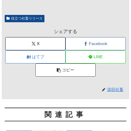
グに参加するだけとなる
割、参加意欲が高いも「自
のは不要」の声も
役立つ社畜リリース
シェアする
X
Facebook
はてブ
LINE
コピー
涙目社畜
関連記事