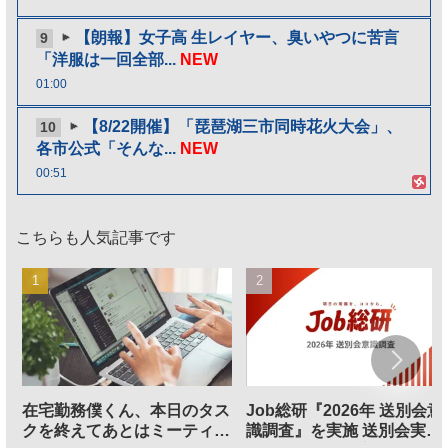
【朗報】女子高 生レイヤー、臭いやつに苦言
9
「洋服は一回全部...
NEW
01:00
【8/22開催】「琵琶湖三市同時花火大会」、
10
各市公式「そんな...
NEW
00:51
こちらも人気記事です
在宅勤務僕くん、本日のタス
Job総研『2026年 送別会意
クを終えてあとはミーティン
識調査』を実施 送別会実施