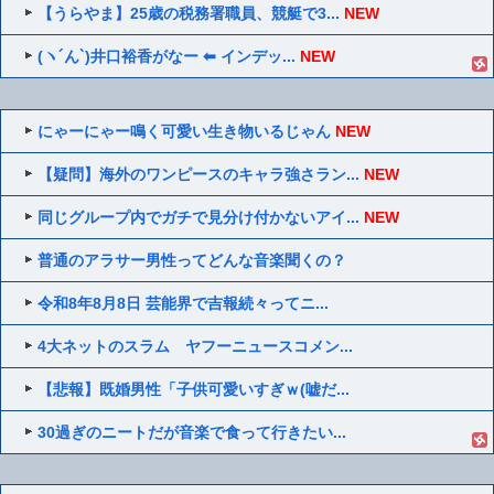
【うらやま】25歳の税務署職員、競艇で3...
NEW
(ヽ´ん`)井口裕香がなー ⬅ インデッ...
NEW
にゃーにゃー鳴く可愛い生き物いるじゃん
NEW
【疑問】海外のワンピースのキャラ強さラン...
NEW
同じグループ内でガチで見分け付かないアイ...
NEW
普通のアラサー男性ってどんな音楽聞くの？
令和8年8月8日 芸能界で吉報続々ってニ...
4大ネットのスラム ヤフーニュースコメン...
【悲報】既婚男性「子供可愛いすぎｗ(嘘だ...
30過ぎのニートだが音楽で食って行きたい...