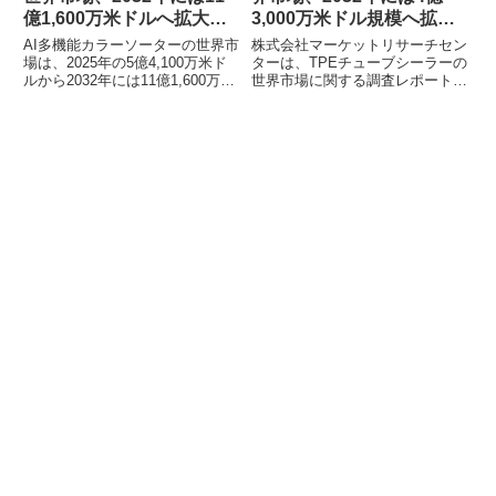
億1,600万米ドルへ拡大予
3,000万米ドル規模へ拡大
測
予測
AI多機能カラーソーターの世界市
株式会社マーケットリサーチセン
場は、2025年の5億4,100万米ド
ターは、TPEチューブシーラーの
ルから2032年には11億1,600万米
世界市場に関する調査レポートを
ドルに成長すると予測されていま
発表しました。本レポートによる
す。この市場は、食品加工におけ
と、市場は2026年から2032年に
る品質基準の向上、人件費の高
かけて年平均成長率8.4%で成長
騰、収率最適化の必要性によって
し、2032年には4億3,000万米ド
牽引されています。本記事では、
ルに達すると予測されています。
この成長著しい市場の動向、セグ
医療分野を中心に需要が高まる
メント別予測、および主要な関連
TPEチューブシーラーの市場動向
企業について解説します。
や主要企業、技術革新について詳
細に分析されています。