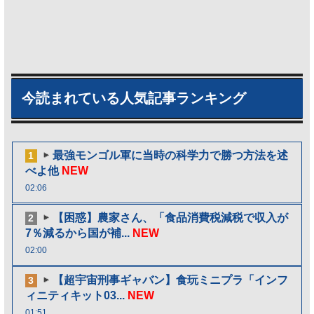
今読まれている人気記事ランキング
最強モンゴル軍に当時の科学力で勝つ方法を述
1
べよ他
NEW
02:06
【困惑】農家さん、「食品消費税減税で収入が
2
7％減るから国が補...
NEW
02:00
【超宇宙刑事ギャバン】食玩ミニプラ「インフ
3
ィニティキット03...
NEW
01:51