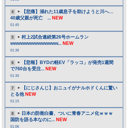
【悲痛】溺れた11歳息子を助けようと川へ…
4
40歳父親が死亡 ...
NEW
01:45
村上2試合連続第26号ホームラン
5
wwwwwwwwwwwwww...
NEW
01:36
【悲報】BYDの軽EV「ラッコ」が発売1週間
6
で760台を受注...
NEW
01:30
【にじさんじ】おニュイがナルホドくんに驚い
7
とる他
NEW
01:15
日本の防衛白書、ついに青春アニメ化ｗｗｗ
8
国防を語る本なのに...
NEW
01:06