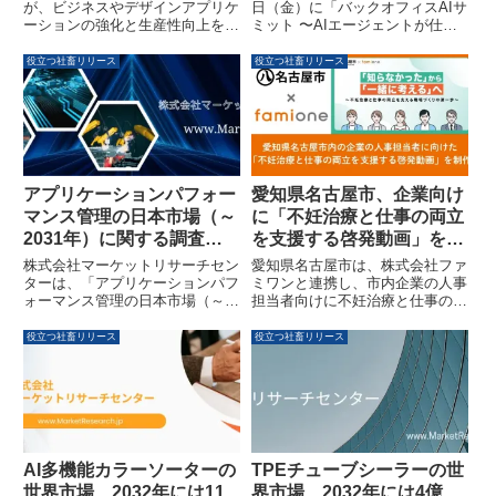
シリーズ 14/16ノートパソ
再設計を議論
が、ビジネスやデザインアプリケ
日（金）に「バックオフィスAIサ
ーションの強化と生産性向上を目
ミット 〜AIエージェントが仕事
コン」を発売
指し、「Dell Pro Precision 5シリ
を終わらせる時代のバックオフィ
ーズ 14ノートパソコン」および
ス再設計〜」を大手町三井ホール
役立つ社畜リリース
役立つ社畜リリース
「Dell Pro Precision 5シリーズ
にて開催します。本サミットで
16ノートパソコン」の販売を開
は、AIエージェントが自律的に業
始しました。これらの新製品は、
務を遂行する実用段階に入った
高性能プロセッサーとグラフィッ
今、業務フローや組織そのものを
クス、AI機能の統合、優れた携帯
どのように変革していくべきかを
性、そして持続可能性を追求した
探求します。
設計が特徴です。
アプリケーションパフォー
愛知県名古屋市、企業向け
マンス管理の日本市場（～
に「不妊治療と仕事の両立
2031年）に関する調査資
を支援する啓発動画」を公
料が発表されました
開
株式会社マーケットリサーチセン
愛知県名古屋市は、株式会社ファ
ターは、「アプリケーションパフ
ミワンと連携し、市内企業の人事
ォーマンス管理の日本市場（～
担当者向けに不妊治療と仕事の両
2031年）」に関する調査資料を
立を支援する啓発動画を制作・公
発表しました。この資料には、日
開しました。この動画は、不妊治
役立つ社畜リリース
役立つ社畜リリース
本市場の規模、動向、セグメント
療に対する職場の理解を深め、誰
別予測などが盛り込まれていま
もが働きやすい環境づくりを推進
す。
することを目的としています。
AI多機能カラーソーターの
TPEチューブシーラーの世
世界市場、2032年には11
界市場、2032年には4億