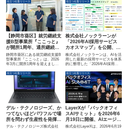
役立つ社畜リリース
役立つ社畜リリース
【静岡市葵区】就労継続支
株式会社ノックラーンが
援B型事業所『ここっと』
「2026年AI採用サービス
が開所1周年、通所継続率
カオスマップ」を公開、最
95％と工賃大幅アップの実
新のAI活用サービスを可視
静岡市葵区にある就労継続支援B
株式会社ノックラーンは、AIを活
績を達成し見学会を実施
化
型事業所『ここっと』は、2026
用した最新の採用サービスを体系
年3月に開所1周年を迎えまし
的に整理した「2026年AI採用サ
た。通所継続率95％を達成し、
ービスカオスマップ」を公開しま
利用開始3ヶ月で工賃が約7倍に
した。AIエージェントや面接、ス
役立つ社畜リリース
役立つ社畜リリース
向上した実績も報告されていま
カウトなど多様なカテゴリに分け
す。理学療法士、作業療法士、介
てサービスが可視化されていま
護福祉士が在籍し、利用者一人ひ
す。
とりのこころと身体をサポート。
この度、地域の関係者向けに見学
会が実施されます。
デル・テクノロジーズ、か
LayerXが「バックオフィ
つてないほどパワフルで場
スAIサミット」を2026年6
所を問わず生産性を発揮す
月19日に開催、AIエージェ
る「Dell Pro Precision 5
ント時代のバックオフィス
デル・テクノロジーズ株式会社
株式会社LayerXは、2026年6月19