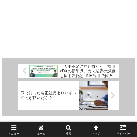
「人手不足に立ち向かう、採用
×DXの新常識」ガス業界の課題
を採用強化とLINE活用で解決！
アルバイトタイムス×クラブネ
ッツ共催 無料ウェビナー開催
同じ給与なら正社員よりバイト
の方が良いだろ？
コメント
メニュー
ホーム
検索
トップ
サイドバー