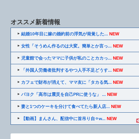
オススメ新着情報
結婚10年目に嫁の婚約前の浮気が発覚した...
NEW
女性「そうめん作るのは大変。簡単とか言っ...
NEW
児童館で会ったママに子供が私のことカカっ...
NEW
「外国人労働者批判するやつ人手不足どうす...
NEW
カフェで財布が消えて、ママ友に「タカる気...
NEW
パヨク「高市は震災を自己PRに使うな」 ...
NEW
妻と1つのケーキを分けて食べてたら新人店...
NEW
【動画】まんさん、配信中に首吊り自⚪︎w...
NEW