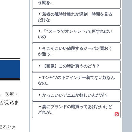
う靴を...
若者の腕時計離れが深刻 時間を見る
だけな...
「“スーツでオシャレ”って何すればい
いの...
そこそこいい値段するジーパン買おう
か迷っ...
【画像】この時計買うのどう？
Tシャツの下にインナー着てない奴なん
なの...
、医療・
かっこいいデニムが欲しいんだが？
が見込ま
妻にブランドの鞄買ってあげたいけど
どれが...
ぼるとさ