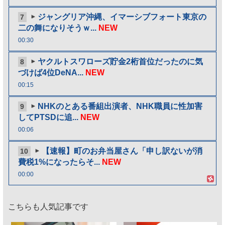
ジャングリア沖縄、イマーシブフォート東京の
7
二の舞になりそうｗ...
NEW
00:30
ヤクルトスワローズ貯金2桁首位だったのに気
8
づけば4位DeNA...
NEW
00:15
NHKのとある番組出演者、NHK職員に性加害
9
してPTSDに追...
NEW
00:06
【速報】町のお弁当屋さん「申し訳ないが消
10
費税1%になったらそ...
NEW
00:00
こちらも人気記事です