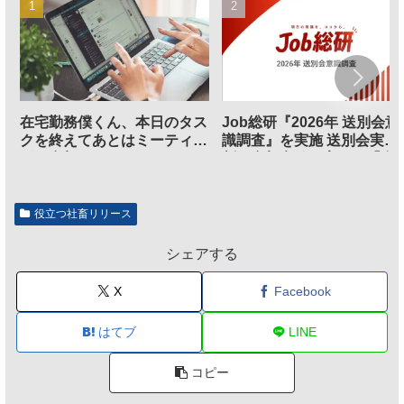
在宅勤務僕くん、本日のタス
Job総研『2026年 送別会意
クを終えてあとはミーティン
識調査』を実施 送別会実施
グに参加するだけとなる
割、参加意欲が高いも「自
のは不要」の声も
役立つ社畜リリース
シェアする
X
Facebook
はてブ
LINE
コピー