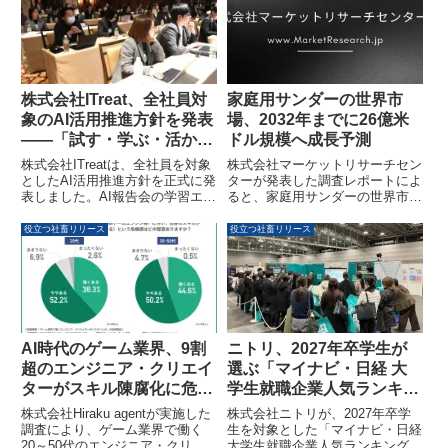
は、楽天、ソフトバンク、LINE
スのセンシングデータを収集しAI
ヤフーなど大手6社の男性社員の
による高度なオフィス運用を実現
社風や特徴を詳細に分析してお
する新デバイスソリューション
り、婚活や転職・就職活動にも役
「ITOKI OFFICE DEVICES」の
立つ情報が提供されています。
プロトタイプを初公開します。
株式会社ITreat、全社員対
家庭用サンダーの世界市
象のAI活用推進方針を発表
場、2032年までに26億米
——「試す・学ぶ・活か
ドル規模へ成長予測
す」文化で業務効率向上と
株式会社ITreatは、全社員を対象
株式会社マーケットリサーチセン
リテラシー底上げへ
としたAI活用推進方針を正式に発
ターが発表した調査レポートによ
表しました。AI報告会の学習エン
ると、家庭用サンダーの世界市場
ジン化、AI活用レポートと査定制
は2025年の19億400万米ドルから
度の導入、既存のAIツール利用補
2032年には26億100万米ドルに達
役立つ社畜リリース
役立つ社畜リリース
助制度の活用を通じて、業務効率
し、2026年から2032年にかけて
の向上と組織全体のAIリテラシー
年平均成長率（CAGR）4.6%で
の底上げを目指します。
成長する見込みです。DIY需要の
増加や表面処理の重要性が市場を
牽引する一方で、安全性や粉塵管
理などの課題も指摘されていま
す。
AI時代のゲーム業界、9割
ニトリ、2027年卒学生が
超のエンジニア・クリエイ
選ぶ「マイナビ・日経 大
ターがスキル陳腐化に危機
学生就職企業人気ランキン
感。ミドル層はリスキリン
グ」文系総合で4年連続1位
株式会社Hiraku agentが実施した
株式会社ニトリが、2027年卒学
グを実践し、世代間で異な
を獲得
調査により、ゲーム業界で働く
生を対象とした「マイナビ・日経
20～50代のエンジニア・クリエ
大学生就職企業人気ランキング」