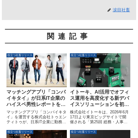
涙目社畜
関連記事
役立つ社畜リリース
役立つ社畜リリース
マッチングアプリ「コンパ
イトーキ、AI活用でオフィ
イキタイ」が日系IT企業の
ス運用を高度化する新デバ
ハイスペ男性レポートを公
イスソリューションを初展
開
示 「総務・人事・経理
マッチングアプリ「コンパイキタ
株式会社イトーキは、2026年6月
Week【東京｜6月】」に出
イ」を運営する株式会社トゥエン
17日より東京ビッグサイトで開
ティトゥが、日系IT企業に勤務す
催される「第25回 総務・人事・
展
るハイスペック男性に関する
経理Week【東京｜6月】」内の
2026年版「ハイスペ男性レポー
「ワークプレイス改革EXPO」に
役立つ社畜リリース
役立つ社畜リリース
ト」を公表しました。本レポート
出展します。本展示では、オフィ