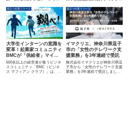
るキャリア戦略が明らかに
イターの9割超がAIなどの技術進
の文系総合部門で4年連続となる
化によるスキル陳腐化を懸念して
1位を獲得しました。理系総合で
役立つ社畜リリース
役立つ社畜リリース
いることが判明しました。特にミ
も14位に選出され、学生の主体
ドル層はリスキリングを積極的に
的なキャリア形成を支援する独自
実践しており、若手層は「フルス
の採用戦略とビジネスモデルが評
タック×転職」、ミドル層は「マ
価された形です。
ネジメント×職人」と、世代間で
キャリア戦略が異なる実態が浮き
彫りになっています。
大学生インターンの意識を
イマクリエ、神奈川県逗子
変革！起業家コミュニティ
市の「女性のテレワーク支
BMCが「供給者」マイン
援業務」を3年連続で受託
ドを育む実践型プログラム
600名以上の経営者が集うビジネ
株式会社イマクリエが神奈川県逗
の密着動画を公開
スコミュニティ「BMC（ビジネ
子市から「女性のテレワーク支援
ス マフィアン クラブ）」は、学
業務」を3年連続で受託しまし
生向けインターンシッププログラ
た。結婚・出産・子育てなどを理
ム『BMC Future Leader』の密着
由に離職し、再就職を検討してい
インタビュー動画を公開しまし
る女性を対象に、テレワークスキ
た。本動画では、参加した大学生
ルの習得から就業支援、地域事業
インターンが「働くことの本質」
者とのマッチングまでを一体的に
に気づき、一人のビジネスパーソ
支援します。
ンとして覚醒していく過程が語ら
れています。