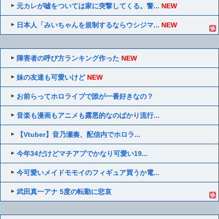
元カレが嘘をついては家に突撃してくる。警...
NEW
日本人「みいちゃんを規制するならウシジマ...
NEW
障害者の呼び方ランキング作った
NEW
妹の友達も可愛いけど
NEW
お前らってホロライブで誰が一番好きなの？
音楽も漫画もアニメも露悪的なのばかり流行...
【Vtuber】音乃瀬奏、配信内でホロラ...
今年34だけどマチアプでかなり可愛い19...
今可愛いメイドモモイのフィギュア買うか電...
武田真一アナ 5度の転勤に悲哀