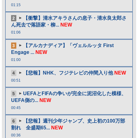
01:15
【衝撃】清水アキラさんの息子・清水良太郎さ
2
ん死去で落語家・柳...
NEW
01:06
【アルカナディア】「ヴェルルッタ First
3
Engage ...
NEW
01:00
【悲報】NHK、フジテレビの仲間入り他
NEW
4
00:51
UEFAとFIFAの争いが完全に泥沼化した模様、
5
UEFA側の...
NEW
00:45
【悲報】週刊少年ジャンプ、史上初の100万部
6
割れ 全盛期65...
NEW
00:36