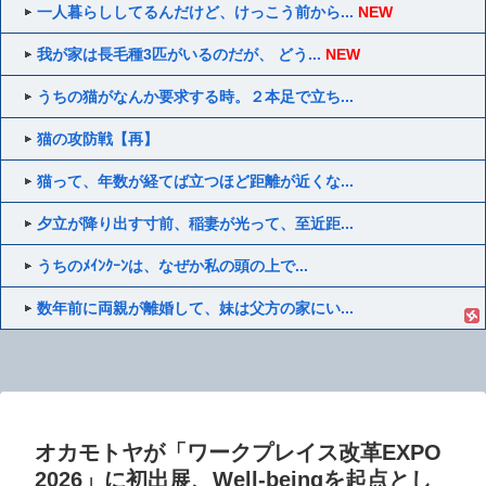
一人暮らししてるんだけど、けっこう前から...
NEW
我が家は長毛種3匹がいるのだが、 どう...
NEW
うちの猫がなんか要求する時。２本足で立ち...
猫の攻防戦【再】
猫って、年数が経てば立つほど距離が近くな...
夕立が降り出す寸前、稲妻が光って、至近距...
うちのﾒｲﾝｸｰﾝは、なぜか私の頭の上で...
数年前に両親が離婚して、妹は父方の家にい...
オカモトヤが「ワークプレイス改革EXPO
2026」に初出展、Well-beingを起点とし