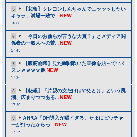
【悲報】クレヨンしんちゃんでエッッッしたい
5
キャラ、満場一致で...
NEW
18:00
「今日のお前らが言うな大賞？」とメディア関
6
係者の一般人への苦...
NEW
17:45
【腹筋崩壊】見た瞬間吹いた画像を貼っていく
7
スレｗｗｗｗ他
NEW
17:36
【悲報】「片親の女だけはやめとけ」という風
8
潮、広まりつつある...
NEW
17:30
AHRA「DH導入が遅すぎる、たまにピッチャ
9
ーが打ったからっ...
NEW
17:15