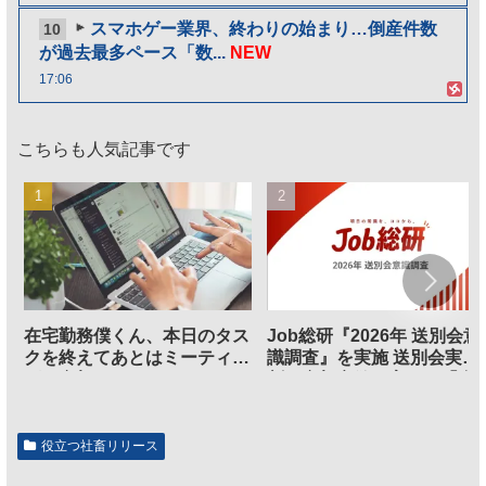
スマホゲー業界、終わりの始まり…倒産件数
10
が過去最多ペース「数...
NEW
17:06
こちらも人気記事です
在宅勤務僕くん、本日のタス
Job総研『2026年 送別会意
クを終えてあとはミーティン
識調査』を実施 送別会実施
グに参加するだけとなる
割、参加意欲が高いも「自
のは不要」の声も
役立つ社畜リリース