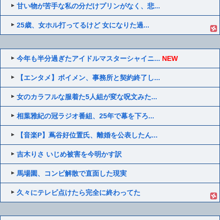
甘い物が苦手な私の分だけプリンがなく、悲...
25歳、女ホル打ってるけど 女になりた過...
今年も半分過ぎたアイドルマスターシャイニ...
NEW
【エンタメ】ボイメン、事務所と契約終了し...
女のカラフルな服着た5人組が変な呪文みた...
相葉雅紀の冠ラジオ番組、25年で幕を下ろ...
【音楽P】蔦谷好位置氏、離婚を公表したん...
吉木りさ いじめ被害を今明かす訳
馬場園、コンビ解散で直面した現実
久々にテレビ点けたら完全に終わってた