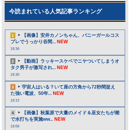
今読まれている人気記事ランキング
【画像】安井カノンちゃん、バニーガールコス
1
プレでうっかり谷間...
NEW
18:36
【動画】ラッキースケベでニヤついてしまうオ
2
タク男子が激写され...
NEW
18:30
宇宙人はいる？いて座の方角から72秒間捉え
3
た強い電波、50年...
NEW
18:15
【画像】秋葉原で大量のメイド＆巫女たちが潮
4
で水打ちを実施ww...
NEW
18:06