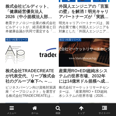
株式会社ビルディット、
外国人エンジニアの「言葉
「健康経営優良法人
の壁」を解消！明光キャリ
2026（中小規模法人部
アパートナーズが「実践日
門）ブライト500」に認定
本語レッスン」をリリース
教育テクノロジー企業の株式会社
明光キャリアパートナーズは、国
ビルディットが、経済産業省と日
内企業で働く外国人エンジニアを
本健康会議が共同で選定する「健
対象とした「外国人エンジニア特
康経営優良法人2026（中小規模
化型日本語レッスン」の提供を開
法人部門）」において、上位500
始しました。本レッスンは、IT実
役立つ社畜リリース
役立つ社畜リリース
法人が取得できる「ブライト
務に即したアウトプット重視のカ
500」に認定されました。フルリ
リキュラムと効果測定により、コ
モート移行後の課題を乗り越え、
ミュニケーション不全の解消を目
従業員の心身の健康を重視した取
指します。
り組みとその成果、今後の展開に
ついて紹介します。
株式会社TRADECREATE
産業用RO+EDI超純水シス
が代表交代、リープ株式会
テムの世界市場、2032年
社のグループ傘下へ ～人
には14億米ドル規模へ成長
材育成サービス「イープロ
予測
ビジネスパーソン向け資格対策講
株式会社マーケットリサーチセン
ジェクト」を強化～
座「イープロジェクト」を運営す
ターは、「産業用RO + EDI超純
る株式会社TRADECREATEは、
水システムの世界市場（2026年
2026年4月1日付で代表取締役社
～2032年）」に関する調査レポ
長が交代し、堀貴史氏が就任する
ートを発表しました。このレポー
役立つ社畜リリース
役立つ社畜リリース
ことを発表しました。また、
トによると、市場は2025年の10
2026年6月1日付でリープ株式会
億1,800万米ドルから2032年には
メニュー
ホーム
検索
トップ
サイドバー