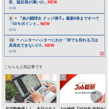
収、猛反発が凄いの...
NEW
11:00
『炎の闘球女 ドッジ弾子』最新8巻まですべて
9
「50％ポイント...
NEW
10:51
ハンターハンターにわか「何でも切れる刀は
10
具現化できない(ﾆﾁ...
NEW
10:45
こちらも人気記事です
在宅勤務僕くん、本日のタス
Job総研『2026年 送別会意