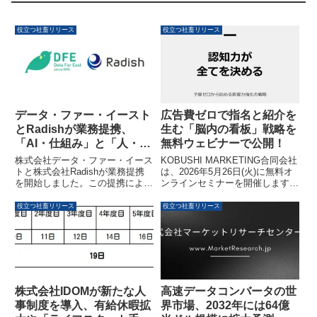
役立つ社畜リリース
役立つ社畜リリース
広告費ゼロで指名と紹介を
データ・ファー・イースト
生む「脳内の看板」戦略を
とRadishが業務提携、
無料ウェビナーで公開！
「AI・仕組み」と「人・対
話」を融合したトータル
KOBUSHI MARKETING合同会社
株式会社データ・ファー・イース
BPO体制を構築
は、2026年5月26日(火)に無料オ
トと株式会社Radishが業務提携
ンラインセミナーを開催します。
を開始しました。この提携によ
本セミナーでは、広告費に依存し
り、AIを活用したバックオフィス
ない「脳内の看板」を築き、指名
業務の仕組み化と、人によるフロ
役立つ社畜リリース
役立つ社畜リリース
と紹介を増やす認知戦略につい
ントオフィス業務の融合が実現さ
て、代表の井上裕介氏が解説しま
れ、企業活動の入口から出口まで
す。CPA競争が激化する現代にお
を一気通貫で支援するトータル
いて、限られた予算で成果を出し
BPO体制が構築されます。
たい経営者や事業責任者、マーケ
ターに役立つ30分です。
株式会社IDOMが新たな人
高速データコンバータの世
事制度を導入、有給休暇拡
界市場、2032年には64億