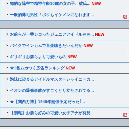
知的な障害で精神年齢10歳の女の子、彼氏...
NEW
一般的薄毛男性「ボクもイケメンになれます...
お前らが一番シコったジュニアアイドルｗｗ...
NEW
バイクでインカムで音楽聴きたいんだが
NEW
ギリギリお前らより可愛いもの
NEW
★1番ムカつく広告ランキング
NEW
泡沫に染まるアイドルマスターシャイニーカ...
イオンの爆発事故がすごくとり立たされてる...
★【関西万博】1940年開催予定だった｢...
【朗報】お前ら好みの可愛い女子アナが発見...