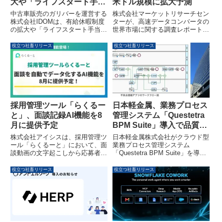
大や「ライフスタート手
米ドル規模に拡大予測
当」新設で働きやすい環境
中古車販売のガリバーを運営する
株式会社マーケットリサーチセン
を整備
株式会社IDOMは、有給休暇制度
ターが、高速データコンバータの
の拡大や「ライフスタート手当」
世界市場に関する調査レポートを
の新設を含む新たな人事制度を導
発表しました。2025年の38.8億
入しました。同時に、「健康経営
米ドルから2032年には64.8億米
役立つ社畜リリース
役立つ社畜リリース
優良法人2026」に2年連続で認定
ドルへと、年平均成長率
され、「くるみん」認定も初めて
（CAGR）7.5%で成長すると予
取得し、社員が安心して働ける環
測されています。本レポートで
境づくりを推進しています。
は、アナログ・デジタル変換器
（ADC）とデジタル・アナログ
変換器（DAC）に焦点を当て、
市場規模、動向、セグメント別予
採用管理ツール「らくるー
日本軽金属、業務プロセス
測、主要企業の情報を網羅してい
と」、面談記録AI機能を8
管理システム「Questetra
ます。
月に提供予定
BPM Suite」導入で品質保
証の停滞を解消
株式会社アイシスは、採用管理ツ
日本軽金属株式会社がクラウド型
ール「らくるーと」において、面
業務プロセス管理システム
談動画の文字起こしから応募者情
「Questetra BPM Suite」を導入
報への反映までを自動化するAI機
し、品質保証業務のデジタル化を
能を2026年8月17日より提供予定
推進しました。これにより、約
役立つ社畜リリース
役立つ社畜リリース
です。この新機能は、採用担当者
20件の業務アプリが構築され、
の入力業務を大幅に削減し、業務
進捗のリアルタイム把握や業務効
負担の軽減と情報共有の効率化を
率の向上が実現しています。
実現します。