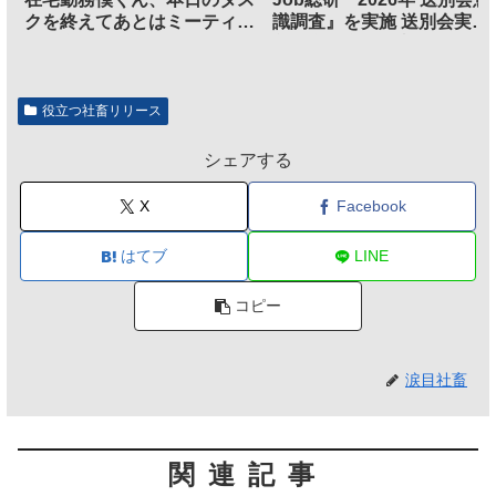
クを終えてあとはミーティン
識調査』を実施 送別会実施
グに参加するだけとなる
割、参加意欲が高いも「自
のは不要」の声も
役立つ社畜リリース
シェアする
X
Facebook
はてブ
LINE
コピー
涙目社畜
関連記事