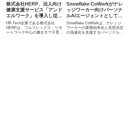
株式会社HERP、法人向け
Snowflake CoWorkがナレ
健康支援サービス「アンド
ッジワーカー向けパーソナ
エルワーク」を導入し従業
ルAIエージェントとして進
員の医療アクセスと健康管
化し、エージェント型エン
HR Tech企業である株式会社
Snowflake CoWorkは、ナレッジ
理体制を強化
タープライズを牽引します
HERPは、フルフレックス・リモ
ワーカーの業務効率化と意思決定
ートワーク中心の働き方で子育て
の迅速化を支援するパーソナルAI
世代が多い組織特性に対応するた
エージェントへと進化しました。
め、法人向け健康支援サービス
最新機能であるArtifacts、Cortex
「アンドエルワーク」を導入しま
Sense、パーソナライズ機能、
した。これにより、従業員の日常
Cortex Trainingにより、企業はデ
的な医療アクセスが改善され、産
ータ分析からアクション実行まで
業医・ストレスチェックサービス
をより迅速に行い、AIによるイン
の一本化による管理コストと費用
テリジェンスを組織全体で活用で
の最適化を実現しています。
きるようになります。