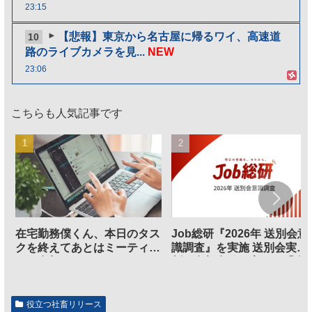
23:15
【悲報】東京から名古屋に帰るワイ、高速道
10
路のライブカメラを見...
NEW
23:06
こちらも人気記事です
在宅勤務僕くん、本日のタス
Job総研『2026年 送別会意
クを終えてあとはミーティン
識調査』を実施 送別会実施
グに参加するだけとなる
割、参加意欲が高いも「自
のは不要」の声も
役立つ社畜リリース