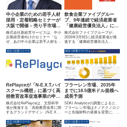
中小企業のための若手人材
飲食企業ファイブグルー
採用・定着戦略セミナーが
プ、9年連続で経済産業省
大阪で開催 – 売り手市場を
「健康経営優良法人」に認
勝ち抜く「新」採用戦略を
定
株式会社新経営サービスは、中小
株式会社ファイブグループが、
解説
企業経営者向けのセミナー「な
2026年3月9日に経済産業省が推
ぜ、あの中小企業は若手人材を採
進する「健康経営優良法人
用・定着できるのか？—売り手市
2026」（大規模法人部門）に9年
場を勝ち抜く！中小企業経営者の
連続で認定されました。コミュニ
役立つ社畜リリース
役立つ社畜リリース
ための“新”採用戦略—」を2026年
ケーションプラットフォームの活
8月25日に大阪で開催します。採
用や働きがいアンケート、地域貢
用コストを抑えつつ、若手人材の
献活動などが評価されています。
獲得と定着を実現する「採用の仕
組み」構築について、豊富な成功
事例とともに解説する内容です。
RePlayceが「N-E.X.T.ハイ
フラーレン市場、2035年
スクール構想」に基づく高
までに18.5億米ドル規模へ
校教育改革促進事業の申
成長予測
請・実施支援を開始
株式会社RePlayceは、文部科学
SDKI Analyticsの調査によると、
省が推進する「高校教育改革に関
フラーレン市場はナノテクノロジ
するグランドデザイン（N-E.X.T.
ーと先端材料の発展を背景に、
ハイスクール構想）」の実現に向
2025年の約5.7億米ドルから2035
け、「高等学校等教育改革促進事
年には約18.5億米ドルに成長し、
役立つ社畜リリース
役立つ社畜リリース
業」の申請および事業実施の支援
予測期間中に年平均成長率