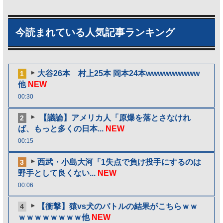
今読まれている人気記事ランキング
大谷26本 村上25本 岡本24本wwwwwwwww
1
他
NEW
00:30
【議論】アメリカ人「原爆を落とさなけれ
2
ば、もっと多くの日本...
NEW
00:15
西武・小島大河「1失点で負け投手にするのは
3
野手として良くない...
NEW
00:06
【衝撃】猿vs犬のバトルの結果がこちらｗｗ
4
ｗｗｗｗｗｗｗｗ他
NEW