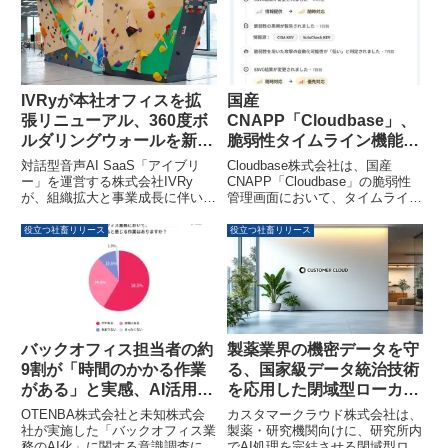
パッケージを開始しました。これ
（CAGR）約12.6%で拡大すると
により、産業イノベーション人材
予測されています。C60フラーレ
育成に向けたトータルサポートが
ンが市場を牽引し、アジア太平洋
提供されます。
地域が最大の市場シェアを占める
見込みです。
IVRyが本社オフィスを拡
国産
張リニューアル、360度ボ
CNAPP「Cloudbase」、
ルダリングウォールを新設
脆弱性タイムライン機能を
し「働くことは、楽しい」
強化しSSVC判定の変化や
対話型音声AI SaaS「アイブリ
Cloudbase株式会社は、国産
を追求する場へ
ステータス更新履歴を時系
ー」を運営する株式会社IVRy
CNAPP「Cloudbase」の脆弱性
が、組織拡大と事業成長に伴い本
管理画面において、タイムライン
列で追跡可能に
社オフィスを拡張リニューアルし
機能をアップデートしました。こ
ました。オフィスには360度ボル
れにより、SSVC判定の変化や脆
役立つ社畜リリース
役立つ社畜リリース
ダリングウォールが新設され、社
弱性ステータスの更新履歴を時系
員のコミュニケーションと創造性
列で追跡できるようになり、より
を加速させる多様な空間が導入さ
継続的かつ実運用に即した脆弱性
れています。
管理を支援します。
バックオフィス担当者の約
製薬業界の機密データを守
9割が「時間のかかる作業
る、国家級データ統治技術
がある」と実感、AI活用へ
を応用した閉域型ローカル
の期待と不安が浮き彫りに
LLMを発表
OTENBA株式会社と未知株式会
カスタマークラウド株式会社は、
社が実施した「バックオフィス業
製薬・研究機関向けに、研究所内
務のAI化」に関する意識調査によ
でAI処理を完結させる閉域型ロー