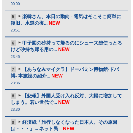
00:00
楽韓さん、本日の動向 - 電気はそこそこ簡単に
5
復旧、水道の復...
NEW
23:51
甲子園の砂持って帰るのにシューズ袋使っとる
6
けど砂持ち帰る用の...
NEW
23:45
【あらなみマイクラ】ドーパミン博物館-ドパ
7
博- 本施設の紹介...
NEW
23:36
【悲報】外国人受け入れ反対、大幅に増加して
8
しまう。若い世代で...
NEW
23:30
経済紙「旅行しなくなった日本人。その原因
9
は・・・」→ネット民...
NEW