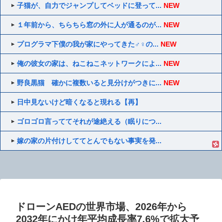
子猫が、自力でジャンプしてベッドに登って...
NEW
１年前から、ちらちら窓の外に人が通るのが...
NEW
プログラマ下僕の我が家にやってきた♂♀の...
NEW
俺の彼女の家は、ねこねこネットワークによ...
NEW
野良黒猫 確かに複数いると見分けがつきに...
NEW
日中見ないけど暗くなると現れる【再】
ゴロゴロ言っててそれが途絶える（眠りにつ...
嫁の家の片付けしててとんでもない事実を発...
ドローンAEDの世界市場、2026年から
2032年にかけ年平均成長率7.6%で拡大予