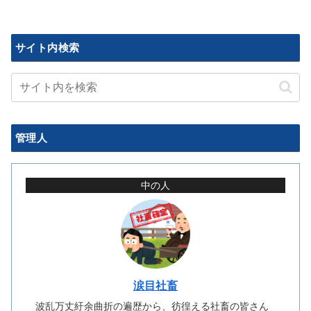
サイト内検索
管理人
中の人
涙目社畜
波乱万丈紆余曲折の遍歴から、彷徨える社畜の皆さん