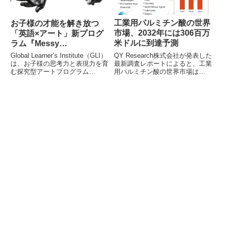
す。
工業用パルミチン酸の世界
お子様の才能を解き放つ
市場、2032年には306百万
「英語×アート」新プログ
米ドルに到達予測
ラム『Messy
Masterpiece』がGLI広尾
QY Research株式会社が発表した
Global Learner’s Institute（GLI）
校で始動
最新調査レポートによると、工業
は、お子様の思考力と表現力を育
用パルミチン酸の世界市場は
む探究型アートプログラム
2032年までに約306百万米ドルに
『Messy Masterpiece』を2026年
達する見込みです。本記事では、
5月、6月、9月にGLI広尾校にて
工業用パルミチン酸の概要、市場
開催いたします。本プログラム
規模の予測、そしてレポートで分
は、英語とアートを融合させ、国
析される詳細なセグメント情報を
際社会で求められる「思考力×発
ご紹介します。
信力」を同時に育成することを目
的としています。