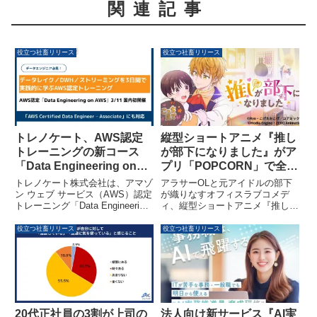
関連記事
役立つ社畜リリース
役立つ社畜リリース
トレノケート、AWS認定
縦型ショートアニメ『推し
トレーニングの新コース
が部下になりました』がア
「Data Engineering on
プリ「POPCORN」で全
AWS」を3月11日より国内
30話配信開始
トレノケート株式会社は、アマゾ
アラサーOLと元アイドルの部下
初で提供開始
ン ウェブ サービス（AWS）認定
が織りなすオフィスラブコメデ
トレーニング「Data Engineering
ィ、縦型ショートアニメ『推しが
on AWS」を、日本語による公式
部下になりました』が、2026年3
トレーニングとして3月11日より
月20日より縦型ショートドラマ
役立つ社畜リリース
役立つ社畜リリース
国内で初めて提供開始します。本
アプリ「POPCORN」にて全30
コースでは、AWS上でのデータ
話の配信を開始しました。斉藤壮
レイク、データウェアハウス
馬さんと知念明希保さんが主要キ
（DWH）、バッチ処理、ストリ
ャラクターの声優を務めていま
ーミング処理といったモダンなデ
す。
ータエンジニアリング基盤を、3
日間で体系的かつ実践的に習得で
法人向け新サービス『AI実
20代正社員の3割が上司の