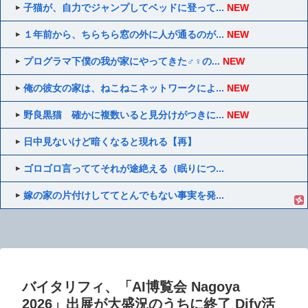
子猫が、自力でジャンプしてベッドに登って...
NEW
１年前から、ちらちら窓の外に人が通るのが...
NEW
プログラマ下僕の我が家にやってきた♂♀の...
NEW
俺の彼女の家は、ねこねこネットワークによ...
NEW
野良黒猫 確かに複数いると見分けがつきに...
NEW
日中見ないけど暗くなると現れる【再】
ゴロゴロ言っててそれが途絶える（眠りにつ...
嫁の家の片付けしててとんでもない事実を発...
バイタリフィ、「AI博覧会 Nagoya
2026」出展が大盛況のうちに終了 Dify活