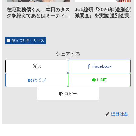
在宅勤務僕くん、本日のタス
Job総研『2026年 送別会意
クを終えてあとはミーティン
識調査』を実施 送別会実施
グに参加するだけとなる
割、参加意欲が高いも「自
のは不要」の声も
役立つ社畜リリース
シェアする
X
Facebook
はてブ
LINE
コピー
涙目社畜