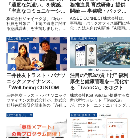
きます。
務推進員 育成研修』提供
「過度な気遣い」を実感、
開始 — 事務職・バックオ
「率直なコミュニケーショ
フィス特化で業務効率化と
ン」を7割が要望
AISEE CONNECT株式会社は、
株式会社ジェイックは、20代正
D&I推進を実現
事務職・バックオフィス部門に特
社員を対象に「上司の遠慮に関す
化した法人向けAI研修『AI実務推
る意識調査」を実施しました。そ
進員 育成研修』の提供を開始し
の結果、約3人に1人が上司の
ました。本研修は、日々の定型業
「遠慮や過度な気遣い」を感じて
役立つ社畜リリース
役立つ社畜リリース
務にAIを組み込む実務直結型プロ
おり、そのうち7割が「過度に遠
グラムで、業務効率化とダイバー
慮しないコミュニケーション」を
シティ＆インクルージョン推進を
望んでいることが明らかになりま
同時に実現します。
した。特に「ミスや間違いの指摘
時」に遠慮を感じる若手が多く、
成長機会の確保や業務の円滑化を
求める声が多数寄せられていま
三井住友トラスト・パナソ
注目の“第3の賃上げ” 福利
す。
ニックファイナンス、
厚生と健康管理を一元化す
「Well-being CUSTOMER
る「TwooCa」をホクト・
CENTER AWARD2025」
エンジニアリングが導入
三井住友トラスト・パナソニック
株式会社Kort Valutaが提供する次
で優秀賞を受賞
ファイナンス株式会社が、株式会
世代型ウォレット「TwooCa」
社船井総合研究所主催の「Well-
が、ホクト・エンジニアリング株
being CUSTOMER CENTER
式会社に導入されました。これに
AWARD2025」において、中・小
より、福利厚生の管理一元化と従
役立つ社畜リリース
役立つ社畜リリース
規模センター部門で優秀賞を受賞
業員の健康管理の高度化が図ら
しました。従業員の「能力の発
れ、物価高騰が続く中で注目され
揮」や「健全な職場」が高く評価
る“第3の賃上げ”として、実質的
された結果です。
な手取り向上が期待されていま