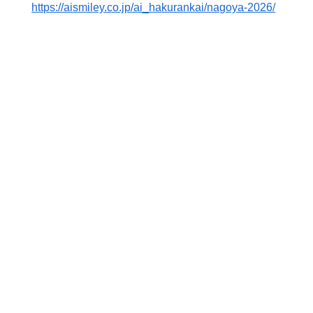
https://aismiley.co.jp/ai_hakurankai/nagoya-2026/