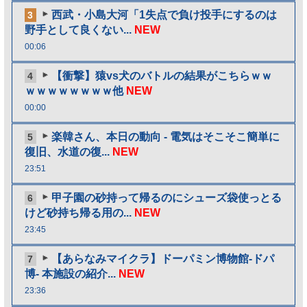
西武・小島大河「1失点で負け投手にするのは
3
野手として良くない...
NEW
00:06
【衝撃】猿vs犬のバトルの結果がこちらｗｗ
4
ｗｗｗｗｗｗｗｗ他
NEW
00:00
楽韓さん、本日の動向 - 電気はそこそこ簡単に
5
復旧、水道の復...
NEW
23:51
甲子園の砂持って帰るのにシューズ袋使っとる
6
けど砂持ち帰る用の...
NEW
23:45
【あらなみマイクラ】ドーパミン博物館-ドパ
7
博- 本施設の紹介...
NEW
23:36