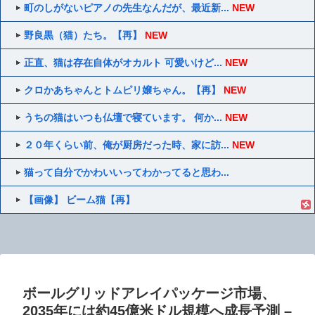
町のしがないピアノの先生なんだが、最近新...
NEW
野良黒（猫）たち。【再】
NEW
正直、猫は存在自体がオカルト 可愛いけど...
NEW
クロかあちゃんとトムピリ嬢ちゃん。【再】
NEW
うちの猫はいつも仏壇で寝ています。 何か...
NEW
２０年くらい前、俺が厨房だった時、家に訪...
NEW
猫って自分でかわいいってわかってると思わ...
【画像】 ビーム猫【再】
ボールグリッドアレイパッケージ市場、
2035年には約45億米ドル規模へ成長予測 –