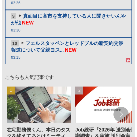
03:36
真面目に高市を支持している人に聞きたいんや
9
が他
NEW
03:30
フェルスタッペンとレッドブルの新契約交渉
10
報道について父親ヨス...
NEW
03:15
こちらも人気記事です
在宅勤務僕くん、本日のタス
Job総研『2026年 送別会意
クを終えてあとはミーティン
識調査』を実施 送別会実施