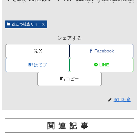
グに参加するだけとなる
割、参加意欲が高いも「自
のは不要」の声も
役立つ社畜リリース
シェアする
X
Facebook
はてブ
LINE
コピー
涙目社畜
関連記事