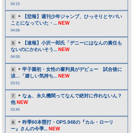
04:15
【悲報】週刊少年ジャンプ、ひっそりとヤバい
4
ことになっていた・...
NEW
04:06
【速報】小沢一郎氏「デニーにはなんの責任も
5
ないのにかわいそう...
NEW
04:00
甲子園初・女性の審判員がデビュー 試合後に
6
涙…「嬉しい気持ち...
NEW
03:51
なぁ、永久機関ってなんで絶対に作れないん？
7
他
NEW
03:45
昨季60本塁打・OPS.948の『カル・ローリ
8
ー』さんの今季...
NEW