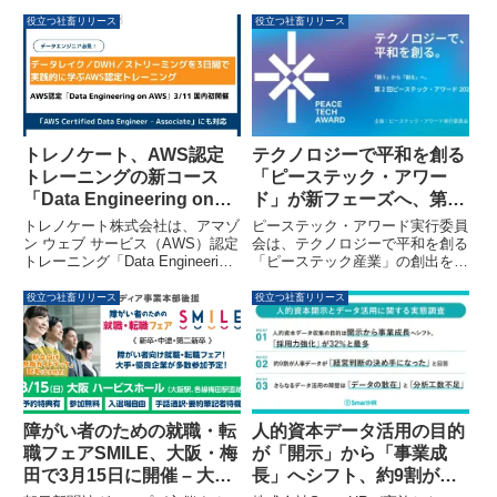
役立つ社畜リリース
役立つ社畜リリース
トレノケート、AWS認定
テクノロジーで平和を創る
トレーニングの新コース
「ピーステック・アワー
「Data Engineering on
ド」が新フェーズへ、第2
AWS」を3月11日より国内
回開催決定とファンド・コ
トレノケート株式会社は、アマゾ
ピーステック・アワード実行委員
初で提供開始
ンソーシアム設立検討開始
ン ウェブ サービス（AWS）認定
会は、テクノロジーで平和を創る
トレーニング「Data Engineering
「ピーステック産業」の創出を目
on AWS」を、日本語による公式
指し、「ピーステック・アワー
トレーニングとして3月11日より
ド」の第2回開催を決定しまし
役立つ社畜リリース
役立つ社畜リリース
国内で初めて提供開始します。本
た。ディープテックなどの技術を
コースでは、AWS上でのデータ
活用して社会課題の解決に挑むス
レイク、データウェアハウス
タートアップを発掘・支援し、フ
（DWH）、バッチ処理、ストリ
ァンド組成とコンソーシアム設立
ーミング処理といったモダンなデ
を通じて産業化を加速させます。
ータエンジニアリング基盤を、3
日間で体系的かつ実践的に習得で
障がい者のための就職・転
人的資本データ活用の目的
きます。
職フェアSMILE、大阪・梅
が「開示」から「事業成
田で3月15日に開催 – 大
長」へシフト、約9割が経