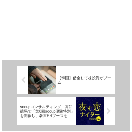
【韓国】借金して株投資がブー
ム
sooupコンサルティング、高知
競馬で「第8回sooup優駿特別」
を開催し、著書PRブースを設
置