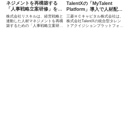
ネジメントを再構築する
TalentXの「MyTalent
「人事戦略立案研修」を提
Platform」導入で人材配置
供開始：社員研修のリスキ
と組織変革を加速
株式会社リスキルは、経営戦略と
三菱ＨＣキャピタル株式会社は、
ル
連動した人材マネジメントを再構
株式会社TalentXの統合型タレン
築するための「人事戦略立案研
トアクイジションプラットフォー
修」の提供を開始しました。本研
ム「MyTalent Platform」を活用
修は、現状分析から採用・育成・
し、人材の最適配置と組織風土改
評価までの一貫した人事施策を体
革を推進していることを発表しま
系的に立案できるスキルの習得を
した。特にリファラル採用を通じ
目指し、組織の持続的な成長を牽
て社員のエンゲージメント向上と
引したい人事担当者や管理職を対
組織強化を目指しています。
象としています。