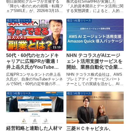
手・優良企業が多数参加
営判断の決め手と回答
朝日新聞社グループが主催する
株式会社SmartHRが実施した
「障がい者のための就職・転職フ
「人的資本開示とデータ活用に関
ェアSMILE」が、2026年3月15日
する実態調査」によると、人的資
（日）に大阪・梅田のハービスホ
本データを収集する最大の目的は
ールで開催されます。2027年新
「採用力の強化」や「従業員エン
役立つ社畜リリース
役立つ社畜リリース
卒から中途採用まで、幅広い対象
ゲージメント・生産性向上」にシ
者が大手・優良企業と出会える機
フトしており、「外部開示への対
会を提供します。
応」は少数にとどまることが明ら
かになりました。また、約9割の
人事担当者が、人事データが経営
判断の決め手になったと回答して
います。
50代・60代のセカンドキ
NHN テコラスがAIエージ
ャリアに広報PRが最適！
ェント活用支援サービスを
井上岳久氏がYouTube動
開始、業務自動化で企業の
画で解説、限定キャンペー
効率化を加速
広報PRコンサルタントの井上岳
NHN テコラス株式会社は、AWS
ンも実施中です
久氏が、自身のYouTubeチャンネ
プレミアティア サービスパート
ルで50代・60代の定年後の不安
ナーとしての実績を活かし、AIエ
を解消し、これまでの仕事経験を
ージェントによる業務自動化を支
活かせる「シニア広報」について
援する「AWS AI エージェント活
役立つ社畜リリース
役立つ社畜リリース
解説する動画を公開しました。現
用支援」および「Amazon Quick
在、動画視聴者向けのプレゼント
導入パッケージ」の提供を開始し
キャンペーンも実施中です。
ました。これにより、CRM更新
や問い合わせ対応など、企業の多
岐にわたる業務効率化を加速させ
ることが期待されます。
経営戦略と連動した人材マ
三菱ＨＣキャピタル、