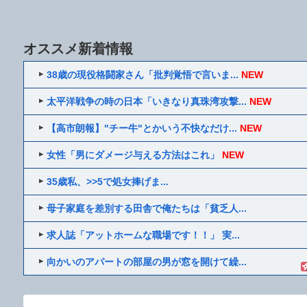
オススメ新着情報
38歳の現役格闘家さん「批判覚悟で言いま...
NEW
太平洋戦争の時の日本「いきなり真珠湾攻撃...
NEW
【高市朗報】"チー牛"とかいう不快なだけ...
NEW
女性「男にダメージ与える方法はこれ」
NEW
35歳私、>>5で処女捧げま...
母子家庭を差別する田舎で俺たちは「貧乏人...
求人誌「アットホームな職場です！！」 実...
向かいのアパートの部屋の男が窓を開けて繰...