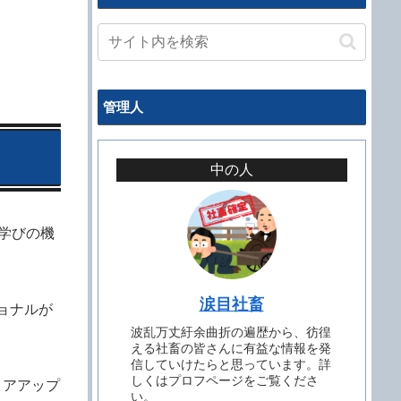
管理人
中の人
学びの機
涙目社畜
ョナルが
波乱万丈紆余曲折の遍歴から、彷徨
える社畜の皆さんに有益な情報を発
信していけたらと思っています。詳
しくはプロフページをご覧くださ
リアアップ
い。