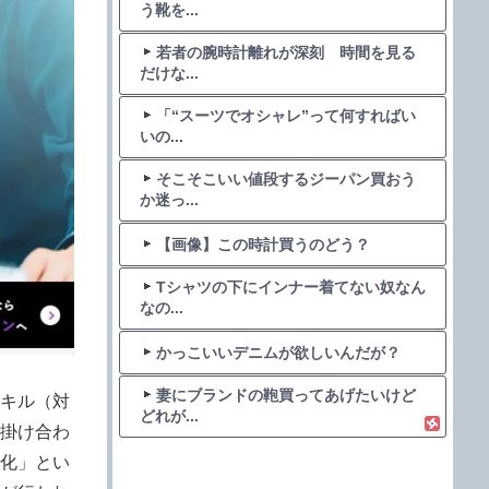
う靴を...
若者の腕時計離れが深刻 時間を見る
だけな...
「“スーツでオシャレ”って何すればい
いの...
そこそこいい値段するジーパン買おう
か迷っ...
【画像】この時計買うのどう？
Tシャツの下にインナー着てない奴なん
なの...
かっこいいデニムが欲しいんだが？
妻にブランドの鞄買ってあげたいけど
キル（対
どれが...
掛け合わ
化」とい