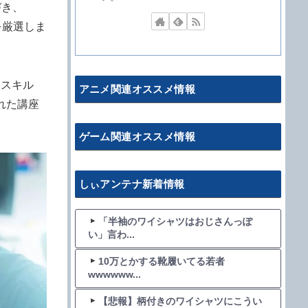
づき、
を厳選しま
なスキル
アニメ関連オススメ情報
れた講座
ゲーム関連オススメ情報
しぃアンテナ新着情報
「半袖のワイシャツはおじさんっぽ
い」言わ...
10万とかする靴履いてる若者
wwwwww...
【悲報】柄付きのワイシャツにこうい